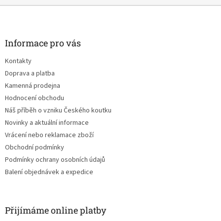
Z
á
p
a
Informace pro vás
t
Kontakty
í
Doprava a platba
Kamenná prodejna
Hodnocení obchodu
Náš příběh o vzniku Českého koutku
Novinky a aktuální informace
Vrácení nebo reklamace zboží
Obchodní podmínky
Podmínky ochrany osobních údajů
Balení objednávek a expedice
Přijímáme online platby