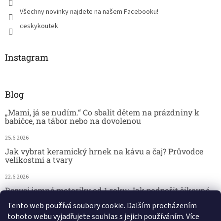
Všechny novinky najdete na našem Facebooku!
ceskykoutek
Instagram
Blog
„Mami, já se nudím.“ Co sbalit dětem na prázdniny k
babičce, na tábor nebo na dovolenou
25.6.2026
Jak vybrat keramický hrnek na kávu a čaj? Průvodce
velikostmi a tvary
22.6.2026
Rozvoj jemné motoriky od 1 roku: Jak podpořit šikovné
dětské ručičky hrou
Tento web používá soubory cookie. Dalším procházením
tohoto webu vyjadřujete souhlas s jejich používáním. Více
18.6.2026