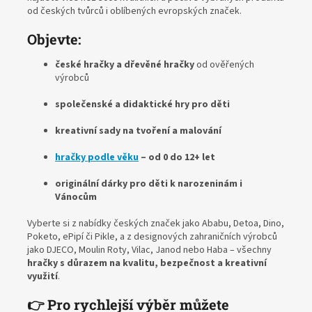
od českých tvůrců i oblíbených evropských značek.
Objevte:
české hračky a dřevěné hračky
od ověřených
výrobců
společenské a didaktické hry pro děti
kreativní sady na tvoření a malování
hračky podle věku
– od 0 do 12+ let
originální dárky pro děti k narozeninám i
Vánocům
Vyberte si z nabídky českých značek jako Ababu, Detoa, Dino,
Poketo, ePipí či Pikle, a z designových zahraničních výrobců
jako
DJECO
,
Moulin Roty
,
Vilac
,
Janod
nebo
Haba
– všechny
hračky s důrazem na kvalitu, bezpečnost a kreativní
využití
.
👉 Pro rychlejší výběr můžete