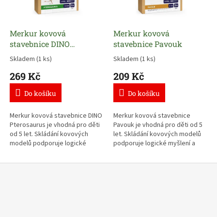
r
o
Merkur kovová
Merkur kovová
d
stavebnice DINO
stavebnice Pavouk
ě
Pterosaurus
Skladem
(1 ks)
Skladem
(1 ks)
t
i
269 Kč
209 Kč
–
Do košíku
Do košíku
Č
e
Merkur kovová stavebnice DINO
Merkur kovová stavebnice
Pterosaurus je vhodná pro děti
Pavouk je vhodná pro děti od 5
s
od 5 let. Skládání kovových
let. Skládání kovových modelů
k
modelů podporuje logické
podporuje logické myšlení a
myšlení a motoriku Vašich dětí.
motoriku Vašich dětí. Tradiční
ý
Tradiční česká výroba, kvalitní
česká kvalita, ekologická a
k
zpracování, ekologická a
trvanlivá hračka.
trvanlivá hračka.
o
u