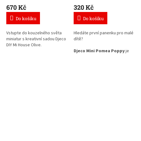
postavičkou
670 Kč
320 Kč
Do košíku
Do košíku
Vstupte do kouzelného světa
Hledáte první panenku pro malé
miniatur s kreativní sadou Djeco
dítě?
DIY Mi House Olive.
Djeco Mini Pomea Poppy
je
Děti si krok za krokem namalují,
něžná panenka s měkkým
sestaví a vyzdobí vlastní
tělíčkem a usměvavou
domeček včetně nábytku,
tvářičkou, která skvěle padne
doplňků i malé postavičky. Po
do malých dětských rukou. Díky
dokončení se domeček zavře a
menší velikosti 20 cm ji děti
stane se krásným místem pro
snadno vezmou na výlet, do
uchování celého vytvořeného
školky i do postýlky. Panenka
světa.
podporuje rozvoj empatie,
fantazie a hry na každodenní
péči o miminko.