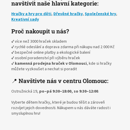
navštívit naše hlavní kategorie:
Hračky a hry pro děti
,
Dřevěné hračky
,
Společenské hry
,
Kreativní sady
Proč nakoupit u nás?
✔ více než 3000 hraček skladem
✔ rychlé odeslání a doprava zdarma při nákupu nad 2 000 Kč
✔ bezpečné online platby a ekologické balení
✔ osobní poradenství při výběru hraček
✔
kamenná prodejna hraček v Olomouci
, kde si hračky
můžete vyzkoušet a nechat si poradit
📍
Navštivte nás v centru
Olomouc
:
Ostružnická 19,
po–pá 9:30–18:00, so 9:30–12:00
.
Vyberte dětem hračky, které je budou těšit a zároveň
rozvíjet jejich dovednosti. Nákupem u nás dáváte radost i
smysluplnou hru!