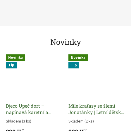
Novinky
Novinka
Novinka
Tip
Tip
Djeco Upeč dort –
Mile kraťasy se šlemi
napínavá karetní a
Jonatánky | Letní dětské
kostková hra pro děti od
kraťasy z bavlny
Skladem
(3 ks)
Skladem
(2 ks)
4 let