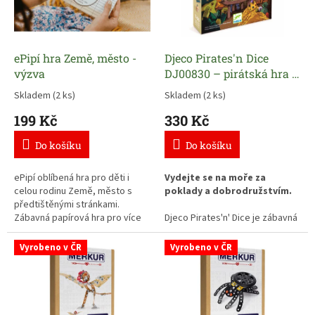
r
e
a
ePipí hra Země, město -
Djeco Pirates'n Dice
t
výzva
DJ00830 – pirátská hra s
i
kostkami pro děti
Skladem
(2 ks)
Skladem
(2 ks)
v
199 Kč
330 Kč
n
Do košíku
Do košíku
í
t
ePipí oblíbená hra pro děti i
Vydejte se na moře za
v
celou rodinu Země, město s
poklady a dobrodružstvím.
předtištěnými stránkami.
o
Zábavná papírová hra pro více
Djeco Pirates'n' Dice je zábavná
ř
hráčů procvičuje postřeh a
pirátská hra, ve které hráči
znalosti.
pomocí kostek a karet získávají
e
Vyrobeno v ČR
Vyrobeno v ČR
poklady, plánují své tahy a snaží
n
se přelstít soupeře. Každé
hození kostkou může změnit
í
průběh celé hry a přinést cestu
p
k vítězství.