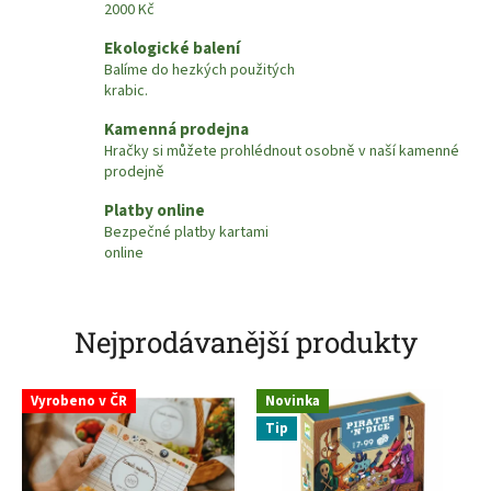
2000 Kč
n
o
Ekologické balení
Balíme do hezkých použitých
v
krabic.
é
Kamenná prodejna
h
Hračky si můžete prohlédnout osobně v naší kamenné
r
prodejně
a
Platby online
č
Bezpečné platby kartami
online
k
y
,
Nejprodávanější produkty
h
r
Vyrobeno v ČR
Novinka
y
Tip
a
k