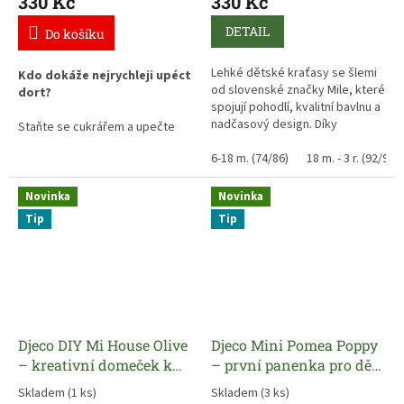
330 Kč
330 Kč
DETAIL
Do košíku
Lehké dětské kraťasy se šlemi
Kdo dokáže nejrychleji upéct
od slovenské značky Mile, které
dort?
spojují pohodlí, kvalitní bavlnu a
nadčasový design. Díky
Staňte se cukrářem a upečte
pružným šlím a nastavitelnému
ten nejkrásnější dort! V napínavé
pasu skvěle sedí a dopřejí
6-18 m. (74/86)
18 m. - 3 r. (92/98)
hře Djeco Upeč dort děti sbírají
dětem volnost pohybu při
ingredience pomocí kostek, ale
hrách, výletech i každodenním
musí dobře zvažovat, kdy
Novinka
Novinka
nošení.
riskovat a kdy si raději získané
Tip
Tip
suroviny ponechat. Jednoduchá
pravidla, svižná hra a krásné
ilustrace dělají z této hry ideální
zábavu pro celou rodinu.
Djeco DIY Mi House Olive
Djeco Mini Pomea Poppy
– kreativní domeček k
– první panenka pro děti
sestavení s mini
20 cm
Skladem
(1 ks)
Skladem
(3 ks)