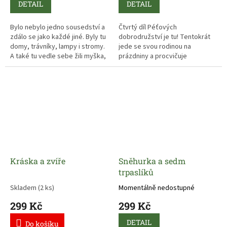
DETAIL
DETAIL
Bylo nebylo jedno sousedství a
Čtvrtý díl Péťových
zdálo se jako každé jiné. Byly tu
dobrodružství je tu! Tentokrát
domy, trávníky, lampy i stromy.
jede se svou rodinou na
A také tu vedle sebe žili myška,
prázdniny a procvičuje
kocour, sova, liška, zlobr a
artikulaci, tedy schopnost
slepice. Sousedé, kteří si sotva
správně vyslovovat hlásky.
kývli na pozdrav. Jednoho dne
však vypadne internet. Dokáže
taková malá událost něco
změnit? Překonají sousedé
strach, nesmělost a stud a
najdou k sobě cestu?
Kráska a zvíře
Sněhurka a sedm
trpaslíků
Skladem
(2 ks)
Momentálně nedostupné
299 Kč
299 Kč
DETAIL
Do košíku