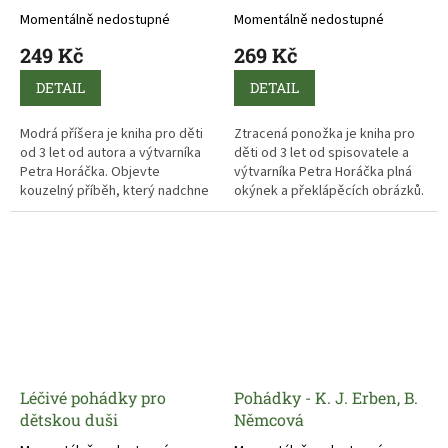
Momentálně nedostupné
Momentálně nedostupné
249 Kč
269 Kč
DETAIL
DETAIL
Modrá příšera je kniha pro děti
Ztracená ponožka je kniha pro
od 3 let od autora a výtvarníka
děti od 3 let od spisovatele a
Petra Horáčka. Objevte
výtvarníka Petra Horáčka plná
kouzelný příběh, který nadchne
okýnek a překlápěcích obrázků.
malé i velké čtenáře.
Příběh o hledání ponožky potěší
Barevné ilustrace a
malé čtenáře i milovníky barev.
dobrodružství plné fantazie vás
Veselá dětská knížka.
vtáhnou do světa zázraků!
Léčivé pohádky pro
Pohádky - K. J. Erben, B.
dětskou duši
Němcová