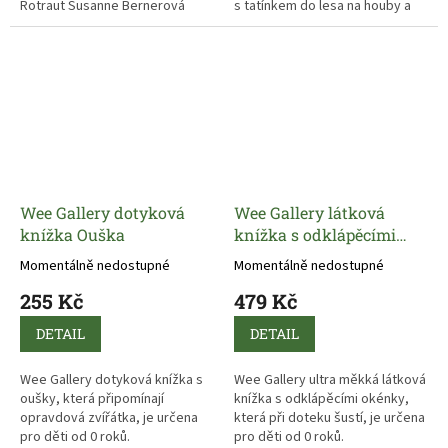
Rotraut Susanne Bernerová
s tatínkem do lesa na houby a
příběhy všedního dne, obratně
ztratí se jim nůž.
a vtipně splétá dohromady
drobné epizody. "Malý čtenář"
může v knížce hledat
postavičky a zvířátka a sledovat
co dělají od první do poslední
stránky.
Wee Gallery dotyková
Wee Gallery látková
knížka Ouška
knížka s odklápěcími
okénky Džungle
Momentálně nedostupné
Momentálně nedostupné
255 Kč
479 Kč
DETAIL
DETAIL
Wee Gallery dotyková knížka s
Wee Gallery ultra měkká látková
oušky, která připomínají
knížka s odklápěcími okénky,
opravdová zvířátka, je určena
která při doteku šustí, je určena
pro děti od 0 roků.
pro děti od 0 roků.