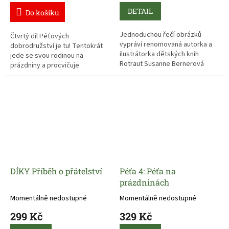
DETAIL
Do košíku
Jednoduchou řečí obrázků
Čtvrtý díl Péťových
vypráví renomovaná autorka a
dobrodružství je tu! Tentokrát
ilustrátorka dětských knih
jede se svou rodinou na
Rotraut Susanne Bernerová
prázdniny a procvičuje
příběhy všedního dne, obratně
artikulaci, tedy schopnost
a vtipně splétá dohromady
správně vyslovovat hlásky.
drobné epizody. "Malý čtenář"
může v knížce hledat
postavičky a zvířátka a sledovat
co dělají od první do poslední
stránky.
DÍKY Příběh o přátelství
Péťa 4: Péťa na
prázdninách
Momentálně nedostupné
Momentálně nedostupné
299 Kč
329 Kč