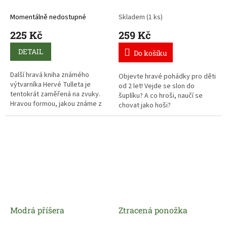
Momentálně nedostupné
Skladem
(1 ks)
225 Kč
259 Kč
DETAIL
Do košíku
Další hravá kniha známého
Objevte hravé pohádky pro děti
výtvarníka Hervé Tulleta je
od 2 let! Vejde se slon do
tentokrát zaměřená na zvuky.
šuplíku? A co hroši, naučí se
Hravou formou, jakou známe z
chovat jako hoši?
jeho Knížky nebo Barev,
rozpohybovává barevné
Veselé příběhy autora Jana
puntíky, které tentokrát děti
Nejedlého s ilustracemi Lucie
doprovázejí zvuky. Velký puntík
Dvořákové.
je velké LA, zatímco malý jen
malé la, to dá rozum…
Modrá příšera
Ztracená ponožka