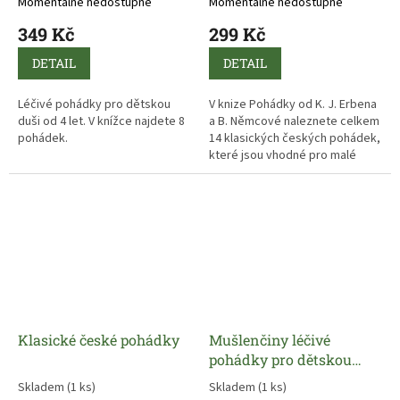
Momentálně nedostupné
Momentálně nedostupné
349 Kč
299 Kč
DETAIL
DETAIL
Léčivé pohádky pro dětskou
V knize Pohádky od K. J. Erbena
duši od 4 let. V knížce najdete 8
a B. Němcové naleznete celkem
pohádek.
14 klasických českých pohádek,
které jsou vhodné pro malé
čtenáře od 5 let.
Klasické české pohádky
Mušlenčiny léčivé
pohádky pro dětskou
duši
Skladem
(1 ks)
Skladem
(1 ks)