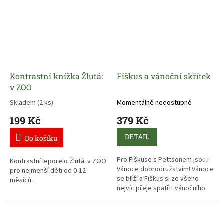
Kontrastní knížka Žlutá:
Fiškus a vánoční skřítek
v ZOO
Skladem
(2 ks)
Momentálně nedostupné
199 Kč
379 Kč
DETAIL
Do košíku
Pro Fiškuse s Pettsonem jsou i
Kontrastní leporelo Žlutá: v ZOO
Vánoce dobrodružstvím! Vánoce
pro nejmenší děti od 0-12
se blíží a Fiškus si ze všeho
měsíců.
nejvíc přeje spatřit vánočního
skřítka.