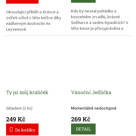
Kdo by neznal pohádku o
Okouzlující příběh o Krásce a
kouzelném zrcadlu, krásné
zvířeti ožívá v této knížce díky
Sněhurce a sedmi trpaslících? V
nádherným ilustracím An
této knize je převyprávěna a
Leysenové.
doplněna úchvatnými
ilustracemi An Leysenové.
Ty jsi můj králíček
Vánoční Jedlička
Skladem
(1 ks)
Momentálně nedostupné
249 Kč
269 Kč
DETAIL
Do košíku