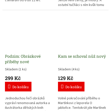
čtenářům od 6 do 12 let.
Jenže není černý, je modrý. A
ostatní tučňáci s ním kvůli tomu
nechtějí kamarádit. Jak je jenom
přesvědčit, že k nim skutečně
patří?
Podzim: Obrázkové
Kam se schoval nůž nový
příběhy nové
Skladem
(1 ks)
Skladem
(4 ks)
299 Kč
129 Kč
Do košíku
Do košíku
Jednoduchou řečí obrázků
Volné pokračování příběhu o
vypráví renomovaná autorka a
Martínkovi z leporela O
ilustrátorka dětských knih
jabloňce. Tentokrát jde Martínek