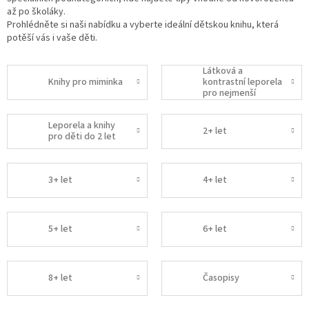
až po školáky.
Prohlédněte si naši nabídku a vyberte ideální dětskou knihu, která
potěší vás i vaše děti.
Látková a
Knihy pro miminka
kontrastní leporela
pro nejmenší
Leporela a knihy
2+ let
pro děti do 2 let
3+ let
4+ let
5+ let
6+ let
8+ let
Časopisy