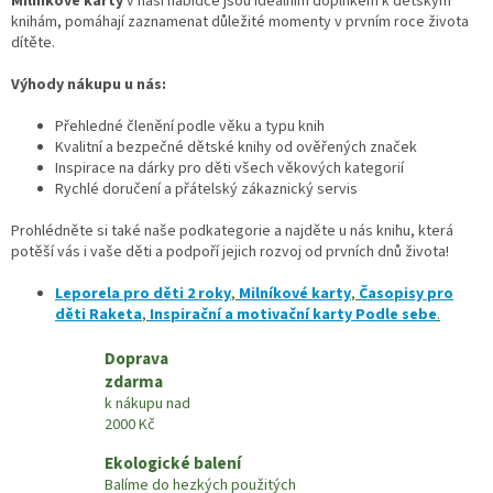
Milníkové karty
v naší nabídce jsou ideálním doplňkem k dětským
knihám, pomáhají zaznamenat důležité momenty v prvním roce života
dítěte.
Výhody nákupu u nás:
Přehledné členění podle věku a typu knih
Kvalitní a bezpečné dětské knihy od ověřených značek
Inspirace na dárky pro děti všech věkových kategorií
Rychlé doručení a přátelský zákaznický servis
Prohlédněte si také naše podkategorie a najděte u nás knihu, která
potěší vás i vaše děti a podpoří jejich rozvoj od prvních dnů života!
Leporela pro děti 2 roky
,
Milníkové karty
,
Časopisy pro
děti Raketa
,
Inspirační a motivační karty Podle sebe
.
Doprava
zdarma
k nákupu nad
2000 Kč
Ekologické balení
Balíme do hezkých použitých