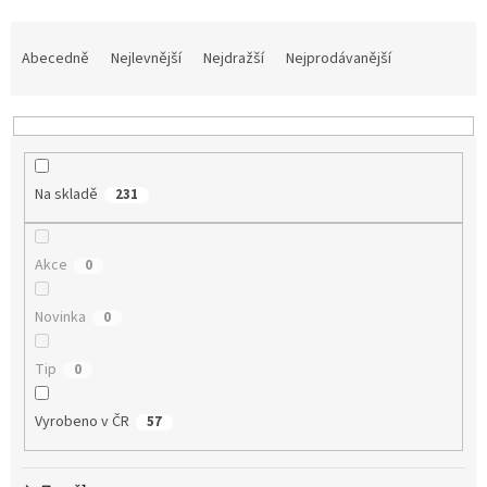
Ř
a
Abecedně
Nejlevnější
Nejdražší
Nejprodávanější
z
e
n
í
p
Na skladě
231
r
o
d
Akce
0
u
k
t
Novinka
0
ů
Tip
0
Vyrobeno v ČR
57