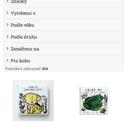
Značky
Vyrobeno v
Podle věku
Podle druhu
Zaměřeno na
Pro koho
Položek k zobrazení:
636
V
ý
p
i
s
p
r
o