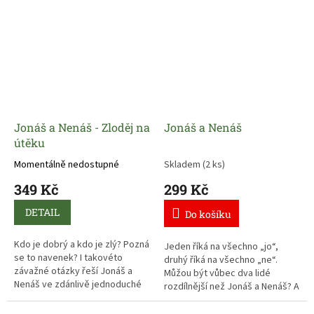
Jonáš a Nenáš - Zloděj na
Jonáš a Nenáš
útěku
Momentálně nedostupné
Skladem
(2 ks)
349 Kč
299 Kč
DETAIL
Do košíku
Kdo je dobrý a kdo je zlý? Pozná
Jeden říká na všechno „jo“,
se to navenek? I takovéto
druhý říká na všechno „ne“.
závažné otázky řeší Jonáš a
Můžou být vůbec dva lidé
Nenáš ve zdánlivě jednoduché
rozdílnější než Jonáš a Nenáš? A
knížce s podtitulem Zloděj na
přesto jsou to nejlepší
útěku.
kamarádi.