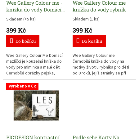
d
Wee Gallery Colour me -
Wee Gallery Colour me
u
knížka do vody Domácí
knížka do vody rybník
k
mazlíčci
Skladem
(>5 ks)
Skladem
(1 ks)
t
399 Kč
399 Kč
ů
Do košíku
Do košíku
Wee Gallery Colour Me Domácí
Wee Gallery Colour me
mazlíčci je kouzelná knížka do
černobílá knížka do vody na
vody pro miminka a malé děti.
motivy život u rybníka pro děti
Černobílé obrázky pejska,
od 0 roků, jejíž stránky se při
kočičky, králíčka a dalších
kontaktu s vodou vybarví.
domácích mazlíčků se po
Vyrobeno v ČR
kontaktu s vodou vybarví a po
uschnutí opět zmizí. Děti si tak
mohou užívat objevování barev
znovu a znovu.
PIC:DESIGN kontrastní
Podle sebe Karty Na