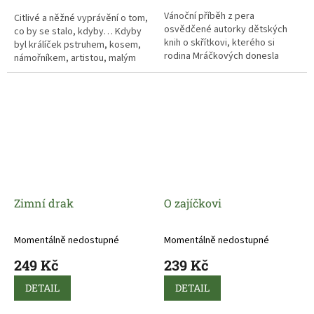
Vánoční příběh z pera
Citlivé a něžné vyprávění o tom,
osvědčené autorky dětských
co by se stalo, kdyby… Kdyby
knih o skřítkovi, kterého si
byl králíček pstruhem, kosem,
rodina Mráčkových donesla
námořníkem, artistou, malým
domů spolu s vánočním
chlapce… Ať je, čím chce,
stromečkem.
maminku má ale vždycky jen
jednu. A ta ho bude chránit,
doprovázet a milovat, ať už
bude králíček, čím bude.
Zimní drak
O zajíčkovi
Momentálně nedostupné
Momentálně nedostupné
249 Kč
239 Kč
DETAIL
DETAIL