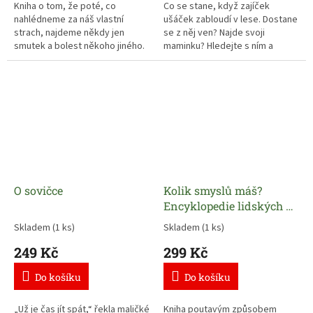
Kniha o tom, že poté, co
Co se stane, když zajíček
nahlédneme za náš vlastní
ušáček zabloudí v lese. Dostane
strach, najdeme někdy jen
se z něj ven? Najde svoji
smutek a bolest někoho jiného.
maminku? Hledejte s ním a
Když se rozhodneme pomoci
pomozte mu, aby se s ní
druhým, může z naší dobroty
šťastně setkal.
vykvést nové jaro..
O sovičce
Kolik smyslů máš?
Encyklopedie lidských a
zvířecích smyslů
Skladem
(1 ks)
Skladem
(1 ks)
249 Kč
299 Kč
Do košíku
Do košíku
„Už je čas jít spát,“ řekla maličké
Kniha poutavým způsobem