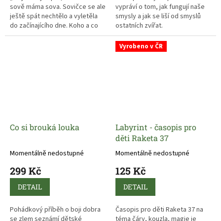
sově máma sova. Sovičce se ale
vypráví o tom, jak fungují naše
ještě spát nechtělo a vyletěla
smysly a jak se liší od smyslů
do začínajícího dne. Koho a co
ostatních zvířat.
venku viděla?
Vyrobeno v ČR
Co si brouká louka
Labyrint - časopis pro
děti Raketa 37
Momentálně nedostupné
Momentálně nedostupné
299 Kč
125 Kč
DETAIL
DETAIL
Pohádkový příběh o boji dobra
Časopis pro děti Raketa 37 na
se zlem seznámí dětské
téma čáry, kouzla, magie je