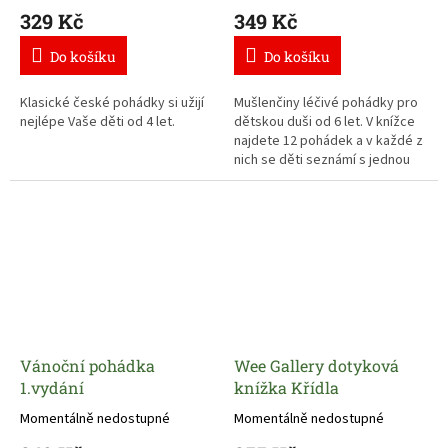
329 Kč
349 Kč
Do košíku
Do košíku
Klasické české pohádky si užijí
Mušlenčiny léčivé pohádky pro
nejlépe Vaše děti od 4 let.
dětskou duši od 6 let. V knížce
najdete 12 pohádek a v každé z
nich se děti seznámí s jednou
emocí.
Vánoční pohádka
Wee Gallery dotyková
1.vydání
knížka Křídla
Momentálně nedostupné
Momentálně nedostupné