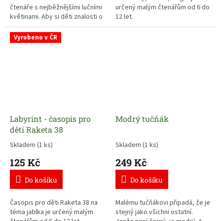
čtenáře s nejběžnějšími lučními
určený malým čtenářům od 6 do
květinami. Aby si děti znalosti o
12 let.
rostlinách upevnily, následují za
každou kapitolou jednoduché
Vyrobeno v ČR
otázky. Příběh je určen
předškolákům a dětem
mladšího školního věku.
Labyrint - časopis pro
Modrý tučňák
děti Raketa 38
Skladem
(1 ks)
Skladem
(1 ks)
125 Kč
249 Kč
Do košíku
Do košíku
Časopis pro děti Raketa 38 na
Malému tučňákovi připadá, že je
téma jablka je určený malým
stejný jako všichni ostatní.