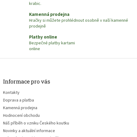
krabic.
Kamenná prodejna
Hračky si můžete prohlédnout osobně v naší kamenné
prodejně
Platby online
Bezpečné platby kartami
online
Z
á
p
a
Informace pro vás
t
Kontakty
í
Doprava a platba
Kamenná prodejna
Hodnocení obchodu
Náš příběh o vzniku Českého koutku
Novinky a aktuální informace