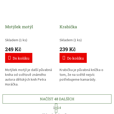
Motýlek motýl
Krabička
Skladem
(1 ks)
Skladem
(1 ks)
249 Kč
239 Kč
Do košíku
Do košíku
Motýlek motýl je další půvabná
Krabička je půvabná knížka o
kniha od světově známého
tom, že na světě nejvíc
autora dětských knih Petra
potřebujeme kamarády.
Horáčka.
NAČÍST 48 DALŠÍCH
S
1
14
t
O