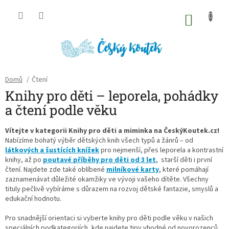
Přejít
na
NÁKU
obsah
KOŠÍK
Domů
/
Čtení
Knihy pro děti – leporela, pohádky
a čtení podle věku
Vítejte v kategorii Knihy pro děti a miminka na ČeskýKoutek.cz!
Nabízíme bohatý výběr dětských knih všech typů a žánrů – od
látkových a šustících knížek
pro nejmenší, přes leporela a kontrastní
knihy, až po
poutavé příběhy pro děti od 3 let
, starší děti i první
čtení. Najdete zde také oblíbené
milníkové karty
, které pomáhají
zaznamenávat důležité okamžiky ve vývoji vašeho dítěte. Všechny
tituly pečlivě vybíráme s důrazem na rozvoj dětské fantazie, smyslů a
edukační hodnotu.
Pro snadnější orientaci si vyberte knihy pro děti podle věku v našich
speciálních podkategoriích, kde najdete tipy vhodné od novorozenců