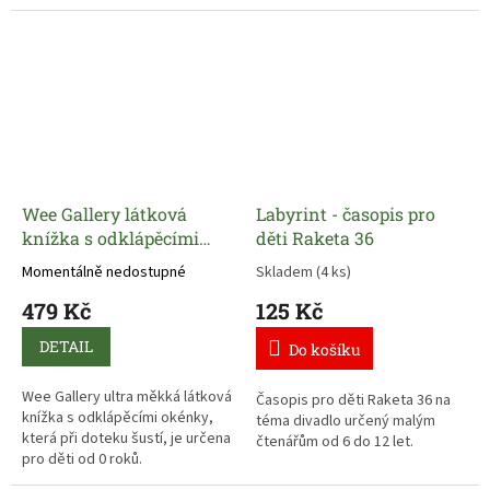
Wee Gallery látková
Labyrint - časopis pro
knížka s odklápěcími
děti Raketa 36
okénky Mazlíčci
Momentálně nedostupné
Skladem
(4 ks)
479 Kč
125 Kč
DETAIL
Do košíku
Wee Gallery ultra měkká látková
Časopis pro děti Raketa 36 na
knížka s odklápěcími okénky,
téma divadlo určený malým
která při doteku šustí, je určena
čtenářům od 6 do 12 let.
pro děti od 0 roků.