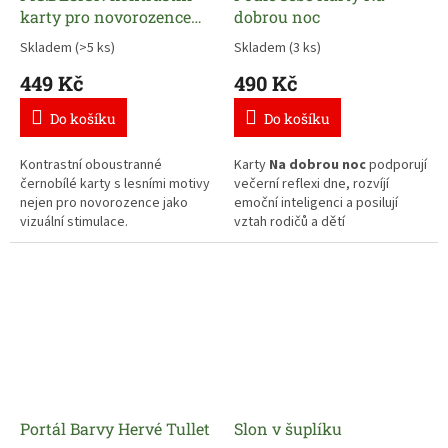
karty pro novorozence
dobrou noc
Les
Skladem
(>5 ks)
Skladem
(3 ks)
449 Kč
490 Kč
Do košíku
Do košíku
Kontrastní oboustranné
Karty
Na dobrou noc
podporují
černobílé karty s lesními motivy
večerní reflexi dne, rozvíjí
nejen pro novorozence jako
emoční inteligenci a posilují
vizuální stimulace.
vztah rodičů a dětí
prostřednictvím smysluplných
Pro rozvoj Vašeho miminka
rozhovorů před spaním.
nebo jak krásný a originální
dárek k narození miminka.
Vyzkoušejte karty pro navození
hlubší komunikace a rozhovorů
s Vašimi dětmi od 4 let –
zaveďte vědomý večerní rituál,
který sbližuje, vytváří emoční
podporu a buduje důvěru.
Portál Barvy Hervé Tullet
Slon v šuplíku