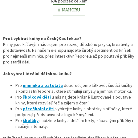
r
636
položek celkem
v
á
l
NAHORU
n
á
k
d
o
v
a
á
c
n
í
Proč vybírat knihy na ČeskýKoutek.cz?
í
p
Knihy jsou klíčovým nástrojem pro rozvoj dětského jazyka, kreativity a
r
představivosti. Na našem e-shopu najdete široký sortiment od knížek
v
pro nejmenší miminka, přes interaktivní leporela až po poutavé příběhy
k
pro starší děti.
y
v
Jak vybrat ideální dětskou knihu?
ý
p
Pro
miminka a batolata
doporučujeme látkové, šustící knížky
i
a kontrastní leporela, které stimulují smysly a jemnou motoriku.
s
Pro
školkové děti
u nás najdete krásně ilustrované a poutavé
u
knihy, které rozvíjejí řeč a zájem o čtení.
Pro
předškolní děti
vybírejte knihy s obrázky a příběhy, které
podporují představivost a logické myšlení.
Pro
školáky
nabízíme knihy s delšími texty, zábavnými příběhy i
naučnými tématy.