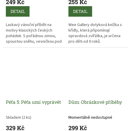
249 Kč
255 Kč
DETAIL
DETAIL
Laskavý vánoční příběh na
Wee Gallery dotyková knížka s
motivy klasických českých
křídly, která připomínají
pohádek. S pořádnou zimou,
opravdová zvířátka, je určena
spoustou sněhu, vesničkou pod
pro děti od 0 roků.
horami, hustými lesy i pekelnou
branou ve skalách. A nebyli by
to čerti, aby nekuli nekalé pikle.
Péťa 5: Péťa umí vyprávět
Dům: Obrázkové příběhy
Skladem
(2 ks)
Momentálně nedostupné
329 Kč
299 Kč