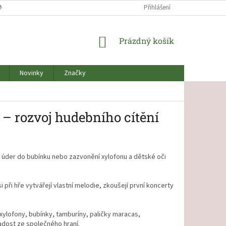
NOCENÍ OBCHODU
NÁŠ PŘÍBĚH O VZNIKU ČESKÉHO KOUTKU
Přihlášení
NOVINK
NÁKUPNÍ
Prázdný košík
KOŠÍK
Novinky
Značky
 – rozvoj hudebního cítění
y, úder do bubínku nebo zazvonění xylofonu a dětské oči
 při hře vytvářejí vlastní melodie, zkoušejí první koncerty
xylofony, bubínky, tamburíny, paličky maracas,
radost ze společného hraní.