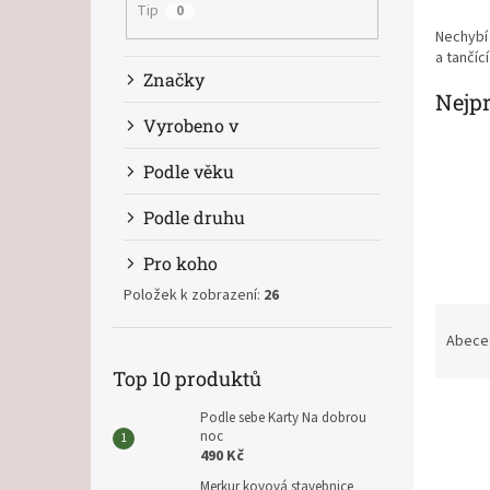
n
Tip
0
e
Nechybí 
l
a tančíc
Značky
Nejp
Vyrobeno v
Podle věku
Podle druhu
Pro koho
Položek k zobrazení:
26
Ř
a
Abece
z
Top 10 produktů
e
V
n
Podle sebe Karty Na dobrou
ý
í
noc
p
p
490 Kč
i
r
Merkur kovová stavebnice