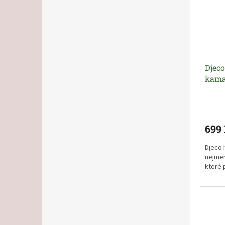
Djeco
kama
699
Djeco 
nejmen
které 