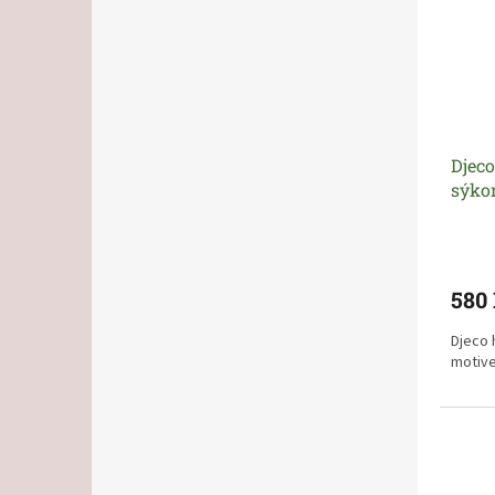
Djeco
sýko
580
Djeco 
motiv