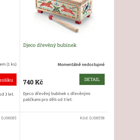
Djeco dřevěný bubínek
dem
(1 ks)
Momentálně nedostupné
DETAIL
košíku
740 Kč
Djeco dřevěný bubínek s dřevěnými
d 3 let
.
paličkami pro děti od 3 let
.
:
DJ06085
Kód:
DJ06598