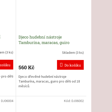
í
Djeco hudební nástroje
Tamburína, maracas, guiro
dem
(3 ks)
Skladem
(3 ks)
košíku
Do košíku
560 Kč
 pro děti
Djeco dřevěné hudební nástroje
Tamburína, maracas, guiro pro děti od 18
měsíců
.
:
DJ06004
Kód:
DJ06002