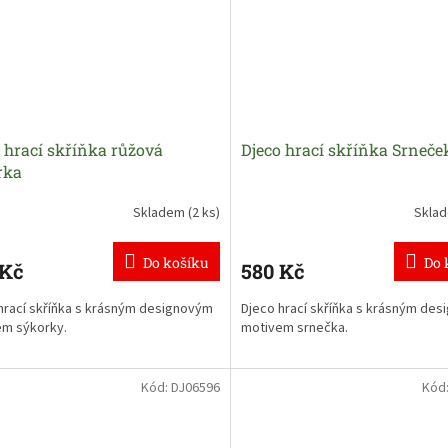
 hrací skříňka růžová
Djeco hrací skříňka Srneče
rka
Skladem
(2 ks)
Skla
Do košíku
Do 
 Kč
580 Kč
hrací skříňka s krásným designovým
Djeco hrací skříňka s krásným de
em sýkorky.
motivem srnečka.
Kód:
DJ06596
Kód