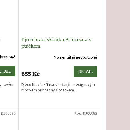
á
Djeco hrací skříňka Princezna s
ptáčkem
dostupné
Momentálně nedostupné
ETAIL
DETAIL
655 Kč
signovým
Djeco hrací skříňka s krásným designovým
motivem princezny s ptáčkem.
:
DJ06086
Kód:
DJ06082