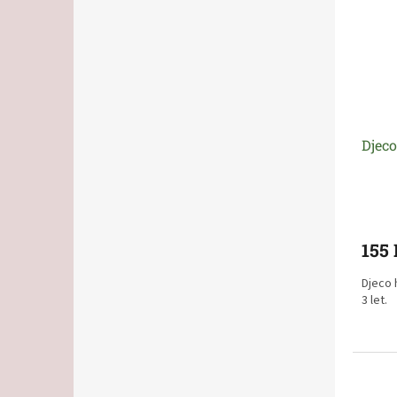
Djec
155
Djeco 
3 let
.