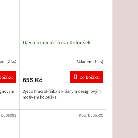
a
Djeco hrací skříňka Koloušek
dem
(2 ks)
Skladem
(1 ks)
košíku
Do košíku
655 Kč
signovým
Djeco hrací skříňka s krásným designovým
motivem kolouška.
:
DJ06083
Kód:
DJ06599