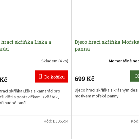
 hrací skříňka Liška a
Djeco hrací skříňka Mořsk
rád
panna
Skladem
(4 ks)
Momentálně ne
D
Do košíku
699 Kč
 Kč
Djeco hrací skříňka s krásným de
hrací skříňka Liška a kamarád pro
motivem mořské panny.
ší děti s postavičkami zvířátek,
při hudbě tančí.
Kód:
DJ06594
Kód