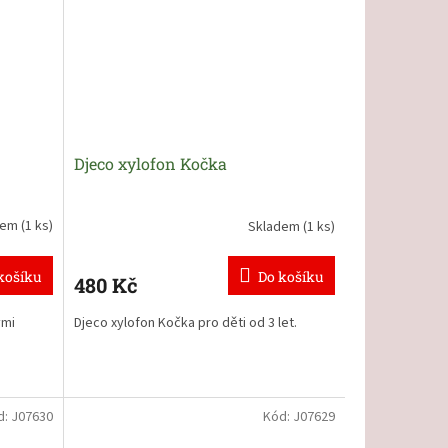
Djeco xylofon Kočka
dem
(1 ks)
Skladem
(1 ks)
košíku
Do košíku
480 Kč
ými
Djeco xylofon Kočka pro děti od 3 let
.
d:
J07630
Kód:
J07629