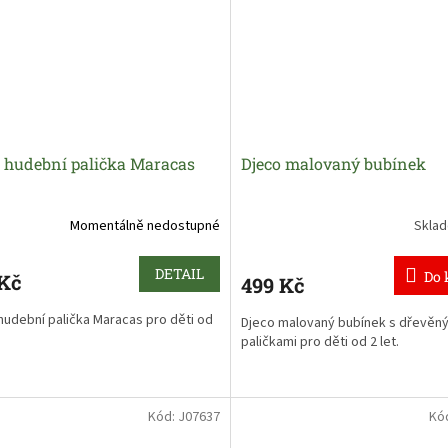
o hudební palička Maracas
Djeco malovaný bubínek
Momentálně nedostupné
Skla
DETAIL
Do 
 Kč
499 Kč
hudební palička Maracas pro děti od
Djeco malovaný bubínek s dřevěn
paličkami pro děti od 2 let
.
Kód:
J07637
Kó