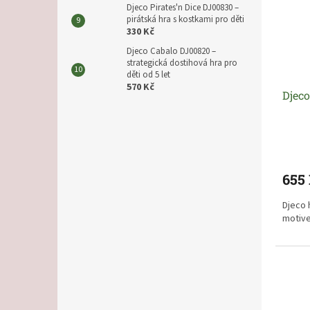
Djeco Pirates'n Dice DJ00830 –
pirátská hra s kostkami pro děti
330 Kč
Djeco Cabalo DJ00820 –
strategická dostihová hra pro
děti od 5 let
570 Kč
Djeco
655
Djeco 
motive