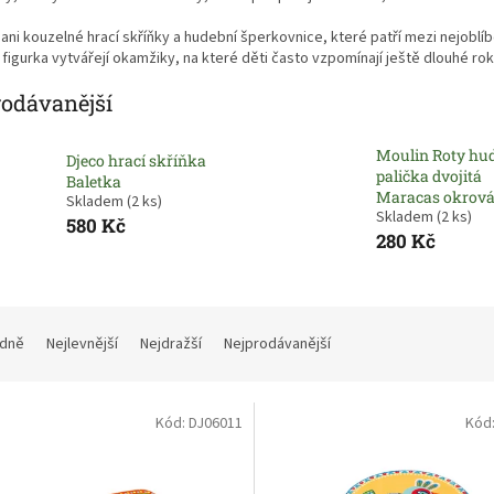
ani kouzelné hrací skříňky a hudební šperkovnice, které patří mezi nejoblíbe
í figurka vytvářejí okamžiky, na které děti často vzpomínají ještě dlouhé rok
rodávanější
Moulin Roty hu
Djeco hrací skříňka
palička dvojitá
Baletka
Maracas okrov
Skladem
(2 ks)
Skladem
(2 ks)
580 Kč
280 Kč
dně
Nejlevnější
Nejdražší
Nejprodávanější
Kód:
DJ06011
Kód