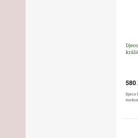
Djeco
král
580
Djeco 
motive