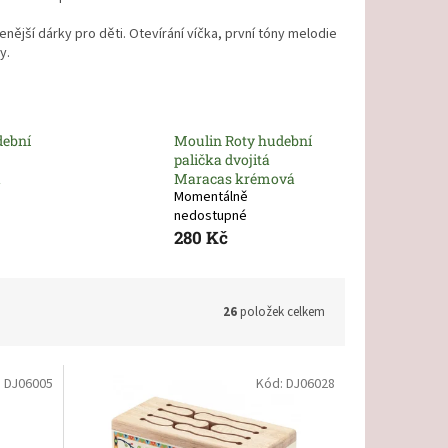
nější dárky pro děti. Otevírání víčka, první tóny melodie
y.
dební
Moulin Roty hudební
palička dvojitá
á
Maracas krémová
Momentálně
nedostupné
280 Kč
26
položek celkem
:
DJ06005
Kód:
DJ06028