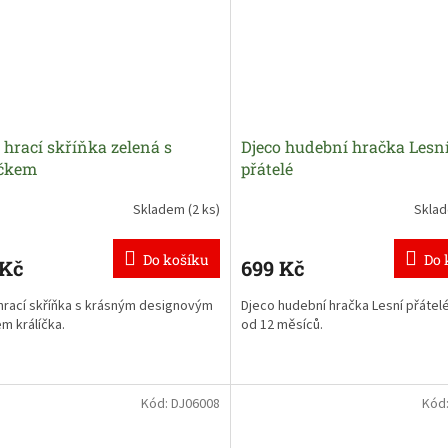
 hrací skříňka zelená s
Djeco hudební hračka Lesn
íčkem
přátelé
Skladem
(2 ks)
Skla
Do košíku
Do 
 Kč
699 Kč
hrací skříňka s krásným designovým
Djeco hudební hračka Lesní přátelé
m králíčka.
od 12 měsíců.
Kód:
DJ06008
Kód