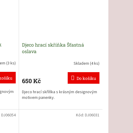
k
Djeco hrací skříňka Šťastná
oslava
dem
(3 ks)
Skladem
(4 ks)
košíku
Do košíku
650 Kč
signovým
Djeco hrací skříňka s krásným designovým
motivem panenky.
:
DJ06054
Kód:
DJ06031