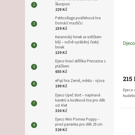
s
o
Škorpion
229 Kč
p
d
r
u
Petitcollage postřehová hra
o
Domácí mazlíčci
k
239 Kč
d
t
u
ů
Keramický hrnek se srdíčkem
bílý – ručně vyráběný český
Djec
k
hrnek
t
139 Kč
ů
Djeco hrací skříňka Princezna s
ptáčkem
655 Kč
215
ePipí hra Země, město - výzva
199 Kč
Djeco 
Djeco Upeč dort – napínavá
hudebn
karetní a kostková hra pro děti
od 4 let
330 Kč
Djeco Mini Pomea Poppy –
první panenka pro děti 20 cm
320 Kč