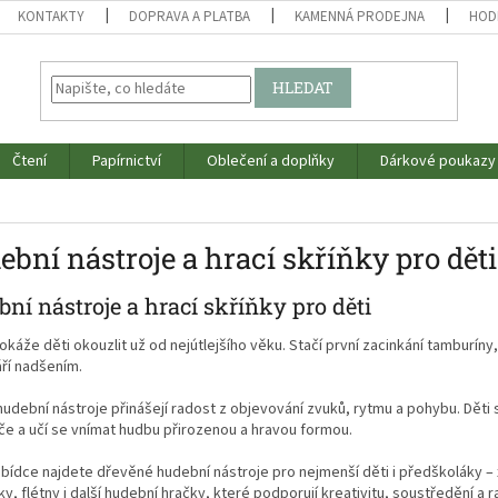
KONTAKTY
DOPRAVA A PLATBA
KAMENNÁ PRODEJNA
HOD
HLEDAT
Čtení
Papírnictví
Oblečení a doplňky
Dárkové poukazy
bní nástroje a hrací skříňky pro děti
ní nástroje a hrací skříňky pro děti
káže děti okouzlit už od nejútlejšího věku. Stačí první zacinkání tamburín
ří nadšením.
udební nástroje přinášejí radost z objevování zvuků, rytmu a pohybu. Děti si
če a učí se vnímat hudbu přirozenou a hravou formou.
abídce najdete dřevěné hudební nástroje pro nejmenší děti i předškoláky – 
y, flétny i další hudební hračky, které podporují kreativitu, soustředění a 