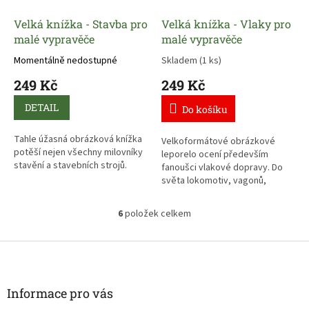
Velká knížka - Stavba pro
Velká knížka - Vlaky pro
malé vypravěče
malé vypravěče
Momentálně nedostupné
Skladem
(1 ks)
249 Kč
249 Kč
DETAIL
Do košíku
Tahle úžasná obrázková knížka
Velkoformátové obrázkové
potěší nejen všechny milovníky
leporelo ocení především
stavění a stavebních strojů.
fanoušci vlakové dopravy. Do
světa lokomotiv, vagonů,
kolejnic a nádraží se podívají
velmi zblízka na úžasných
6
položek celkem
O
detailních ilustracích.
v
l
Z
á
á
d
p
a
a
Informace pro vás
c
t