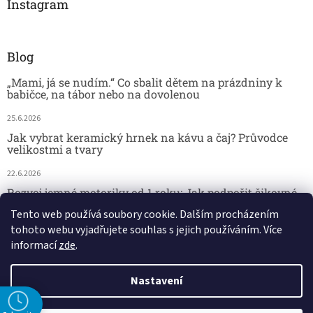
Instagram
Blog
„Mami, já se nudím.“ Co sbalit dětem na prázdniny k
babičce, na tábor nebo na dovolenou
25.6.2026
Jak vybrat keramický hrnek na kávu a čaj? Průvodce
velikostmi a tvary
22.6.2026
Rozvoj jemné motoriky od 1 roku: Jak podpořit šikovné
dětské ručičky hrou
Tento web používá soubory cookie. Dalším procházením
tohoto webu vyjadřujete souhlas s jejich používáním. Více
18.6.2026
informací
zde
.
Nastavení
Vytvořil Shoptet