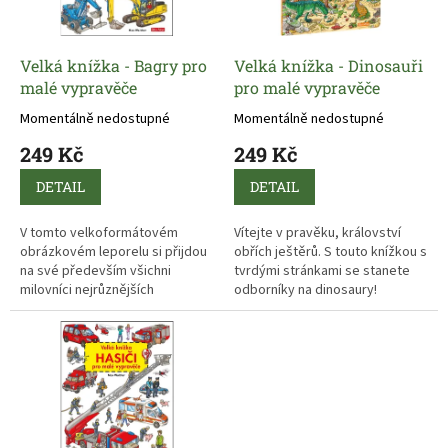
p
d
r
u
o
k
d
t
Velká knížka - Bagry pro
Velká knížka - Dinosauři
u
ů
malé vypravěče
pro malé vypravěče
k
Momentálně nedostupné
Momentálně nedostupné
t
249 Kč
249 Kč
ů
DETAIL
DETAIL
V tomto velkoformátovém
Vítejte v pravěku, království
obrázkovém leporelu si přijdou
obřích ještěrů. S touto knížkou s
na své především všichni
tvrdými stránkami se stanete
milovníci nejrůznějších
odborníky na dinosaury!
stavebních strojů. Náklaďáky,
bagry, rypadla a také lidi, kteří
je obsluhují, tu mohou sledovat
přímo v akci!