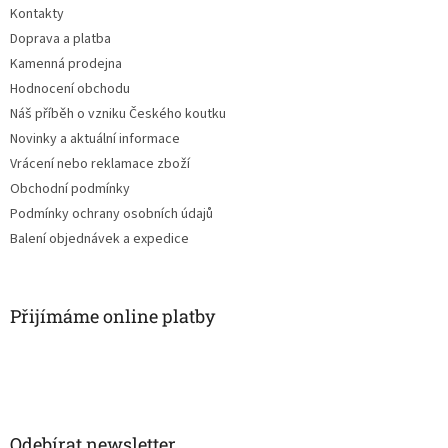
í
Kontakty
í
p
Doprava a platba
r
v
Kamenná prodejna
k
Hodnocení obchodu
y
Náš příběh o vzniku Českého koutku
v
ý
Novinky a aktuální informace
p
Vrácení nebo reklamace zboží
i
Obchodní podmínky
s
u
Podmínky ochrany osobních údajů
Balení objednávek a expedice
Přijímáme online platby
Odebírat newsletter