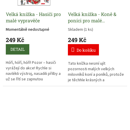
Velká knížka - Hasiči pro
Velká knížka - Koně &
malé vypravěče
poníci pro malé
vypravěče
Momentálně nedostupné
Skladem
(1 ks)
249 Kč
249 Kč
DETAIL
Do košíku
Hóří, hóří, hóří! Pozor – hasiči
Tato knížka nesmí ujít
vyrážejí do akce! Rychle si
pozornosti malých velkých
navlékli výstroj, nasadili přilby a
milovníků koní a poníků, protože
už se řítí se zapnutou
je těchhle krásných a
houkačkou k hořícímu domu.
ušlechtilých tvorů plná. Na
farmě, na vyjížďce, na dostizích
nebo na pastvě – tam všude
můžete koně a poníky
doprovázet a obdivovat.