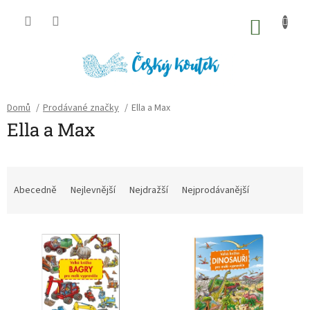
Přejít
na
NÁKU
obsah
KOŠÍK
Domů
/
Prodávané značky
/
Ella a Max
Ella a Max
Ř
a
Abecedně
Nejlevnější
Nejdražší
Nejprodávanější
z
e
V
n
ý
í
p
p
i
r
s
o