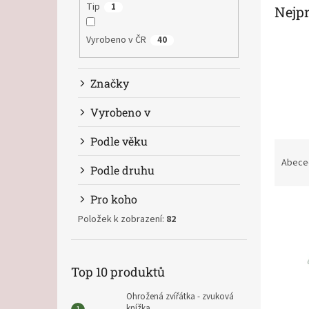
n
Tip
1
Nejp
e
l
Vyrobeno v ČR
40
Značky
Vyrobeno v
Podle věku
Ř
a
Abece
Podle druhu
z
e
Pro koho
V
n
ý
Položek k zobrazení:
82
í
p
p
i
r
s
o
Top 10 produktů
p
d
r
u
Ohrožená zvířátka - zvuková
knížka