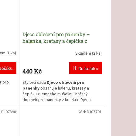
Djeco oblečení pro panenky –
halenka, kraťasy a čepička z
mušelínu
dem
(1 ks)
Skladem
(2 ks)
košíku
Do košíku
440 Kč
r pro
Stylová sada
Djeco oblečení pro
panenky
obsahuje halenu, kraťasy a
čepičku z jemného mušelínu. Krásný
doplněk pro panenky z kolekce Djeco.
Halenka má suchý zip, takže ji děti
:
DJ07898
Kód:
DJ07791
panenkám snadno oblékají. Kraťasy jsou v
pase na gumičku.
Dětské oblečení pro panenky se bude