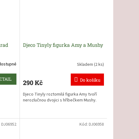
bude
4 cm
a tatínky
hrad
Djeco Tinyly figurka Amy a Mushy
dostupné
Skladem
(2 ks)
ETAIL
Do košíku
290 Kč
Djeco Tinyly roztomilá figurka Amy tvoří
nerozlučnou dvojici s hříbečkem Mushy.
:
DJ06952
Kód:
DJ06958