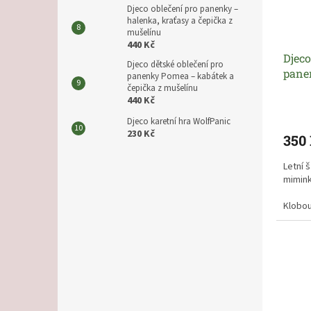
Djeco oblečení pro panenky –
halenka, kraťasy a čepička z
mušelínu
440 Kč
Djeco
Djeco dětské oblečení pro
pane
panenky Pomea – kabátek a
čepička z mušelínu
440 Kč
Djeco karetní hra WolfPanic
230 Kč
350
Letní 
mimin
Klobou
mimink
Šaty m
snadno
Dětské
hodit 