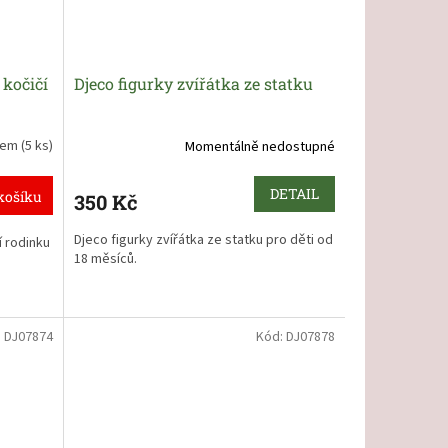
a tatínky
 kočičí
Djeco figurky zvířátka ze statku
dem
(5 ks)
Momentálně nedostupné
DETAIL
košíku
350 Kč
Djeco figurky zvířátka ze statku pro děti od
 rodinku
18 měsíců
.
:
DJ07874
Kód:
DJ07878