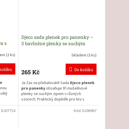
hodit na všechny panenky 30 až 34 cm
dlouhé.
Skvělé ke hře na pečující maminky a tatínky
od 18 měsíců.
Djeco sada plenek pro panenky –
a s
3 bavlněné plenky se suchým
zipem
dem
(2 ks)
Skladem
(3 ks)
košíku
Do košíku
265 Kč
ro
Je čas na přebalování! Sada
Djeco plenek
lnou
pro panenky
obsahuje tři mušelínové
kvělý
plenky se suchým zipem v různých
vzorech. Praktický doplněk pro hru s
miminkem.
i děti
:
DJ07714
Kód:
DJ06967
y jsou v
Skvělé ke hře na pečující maminky a tatínky
pro děti od 2 let.