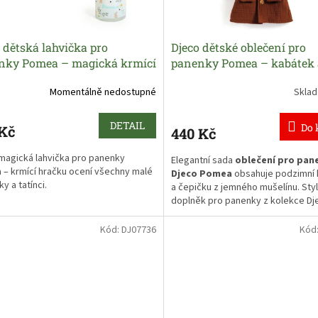
 dětská lahvička pro
Djeco dětské oblečení pro
nky Pomea – magická krmící
panenky Pomea – kabátek 
v
čepička z mušelínu
Momentálně nedostupné
Skla
DETAIL
Do 
 Kč
440 Kč
magická lahvička pro panenky
Elegantní sada
oblečení pro pan
– krmící hračku ocení všechny malé
Djeco Pomea
obsahuje podzimní
y a tatínci.
a čepičku z jemného mušelínu. Sty
doplněk pro panenky z kolekce Dj
 kouzelná láhev je skvělá pro hru na
 malého miminka.
Kabátek má suchý zip, takže ho dě
Kód:
DJ07736
Kód
panenkám snadno oblékají.
í doplněk pro všechny panenky s
m mizícího mléka po naklonění
Dětské oblečení pro panenky se 
y.
hodit na všechny panenky 30 až 3
dlouhé.