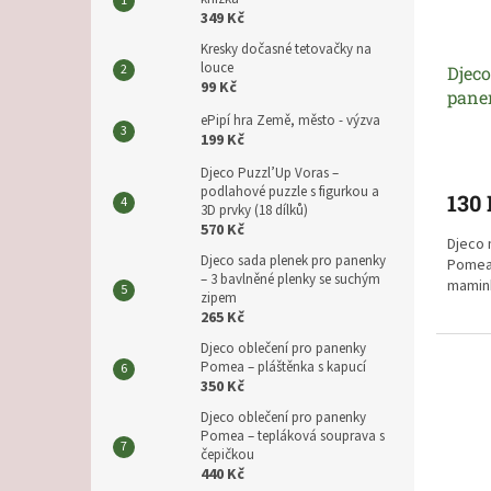
o
k
349 Kč
d
t
u
Kresky dočasné tetovačky na
ů
louce
Djeco
k
99 Kč
pane
t
láhe
ePipí hra Země, město - výzva
ů
199 Kč
Djeco Puzzl’Up Voras –
podlahové puzzle s figurkou a
130
3D prvky (18 dílků)
570 Kč
Djeco 
Djeco sada plenek pro panenky
Pomea 
– 3 bavlněné plenky se suchým
mamink
zipem
265 Kč
Dětská
rodiče
Djeco oblečení pro panenky
Pomea – pláštěnka s kapucí
350 Kč
Ideáln
efekte
Djeco oblečení pro panenky
lahvičk
Pomea – tepláková souprava s
čepičkou
440 Kč