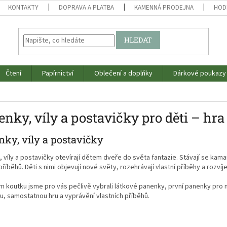
KONTAKTY
DOPRAVA A PLATBA
KAMENNÁ PRODEJNA
HOD
HLEDAT
Čtení
Papírnictví
Oblečení a doplňky
Dárkové poukazy
nky, víly a postavičky pro děti – hra
ky, víly a postavičky
 víly a postavičky otevírají dětem dveře do světa fantazie. Stávají se ka
příběhů. Děti s nimi objevují nové světy, rozehrávají vlastní příběhy a rozví
 koutku jsme pro vás pečlivě vybrali látkové panenky, první panenky pro nej
tu, samostatnou hru a vyprávění vlastních příběhů.