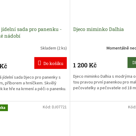
.
 ke hře na pečující maminky a tatínky
t.
 jídelní sada pro panenku -
Djeco miminko Dalhia
ké nádobí
Skladem
(2 ks)
Momentálně ne
D
Do košíku
1 200 Kč
 Kč
Djeco miminko Dalhia s modrýma o
á jídelní sada Djeco pro panenky s
tou pravou první panenkou pro ma
em, příborem a hrníčkem. Skvělý
pečovatelky a pečovatele od 18 m
k ke hře na krmení a péči o panenku.
všechny malé maminky a tatínci,
 pro hru na rodiče malého miminka.
Kód:
DJ07721
Kód
nka