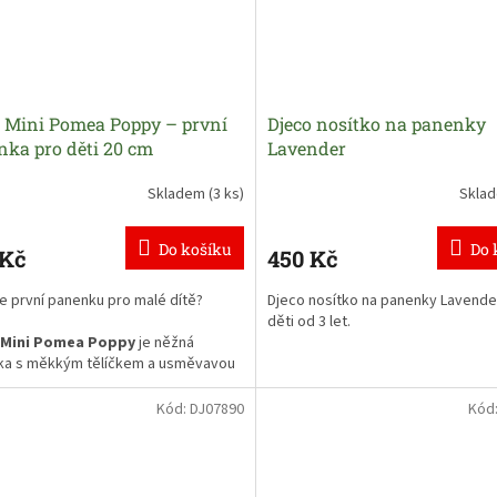
o Mini Pomea Poppy – první
Djeco nosítko na panenky
nka pro děti 20 cm
Lavender
Skladem
(3 ks)
Skla
Do košíku
Do 
 Kč
450 Kč
e první panenku pro malé dítě?
Djeco nosítko na panenky Lavende
děti od 3 let.
 Mini Pomea Poppy
je něžná
ka s měkkým tělíčkem a usměvavou
kou, která skvěle padne do malých
ch rukou. Díky menší velikosti 20 cm
Kód:
DJ07890
Kód
i snadno vezmou na výlet, do školky i
týlky. Panenka podporuje rozvoj
e, fantazie a hry na každodenní péči
nko.