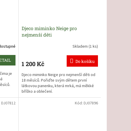
Djeco miminko Neige pro
nejmenší děti
dostupné
Skladem
(1 ks)
ETAIL
Do košíku
1 200 Kč
čima je
Djeco miminko Neige pro nejmenší děti od
lé
18 měsíců. Pořiďte svým dětem první
ěsíců.
látkovou panenku, která mrká, má měkké
bříško a oblečení.
:
DJ07812
Kód:
DJ07896