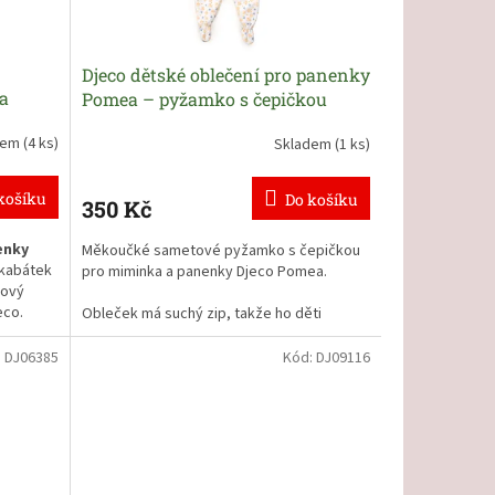
Djeco dětské oblečení pro panenky
a
Pomea – pyžamko s čepičkou
dem
(4 ks)
Skladem
(1 ks)
košíku
Do košíku
350 Kč
enky
Měkoučké sametové pyžamko s čepičkou
 kabátek
pro miminka a panenky Djeco Pomea.
lový
eco.
Obleček má suchý zip, takže ho děti
panenkám snadno oblékají.
ti
:
DJ06385
Kód:
DJ09116
Overal se bude hodit na všechny panenky
30 až 34 cm dlouhé.
bude
4 cm
Skvělé ke hře na pečující maminky a tatínky
od 2 let.