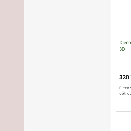
Djec
3D
320
Djeco 
děti od