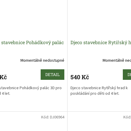
Dětské oblečení pro panenky se 
hodit na všechny panenky 30 až 3
dlouhé.
Skvělé ke hře na pečující maminky 
od 18 měsíců.
o stavebnice Pohádkový palác
Djeco stavebnice Rytířský 
Momentálně nedostupné
Momentálně ne
DETAIL
D
 Kč
540 Kč
stavebnice Pohádkový palác 3D pro
Djeco stavebnice Rytířský hrad k
 4 let
.
poskládání pro děti od 4 let
.
Kód:
DJ06964
Kód