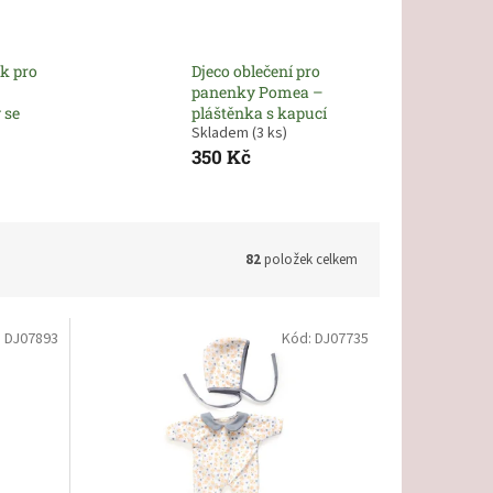
ek pro
Djeco oblečení pro
panenky Pomea –
 se
pláštěnka s kapucí
Skladem
(3 ks)
350 Kč
82
položek celkem
:
DJ07893
Kód:
DJ07735