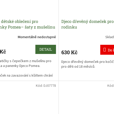
Skvělé ke hře na pečující maminky 
od 18 měsíců.
 dětské oblečení pro
Djeco dřevěný domeček pro
nky Pomea– šaty z mušelínu
rodinku
Momentálně nedostupné
Skla
DETAIL
Do 
 Kč
630 Kč
šatičky s čepečkem z mušelínu pro
Djeco dřevěný domeček pro kočičí
ka a panenky Djeco Pomea.
pro děti od 18 měsíců.
ček na zavazování s kšiltem chrání
o před sluncem.
Kód:
DJ07778
Kód
ají suchý zip, takže je děti panenkám
 oblékají.
 oblečení pro panenky se bude
na všechny panenky 30 až 34 cm