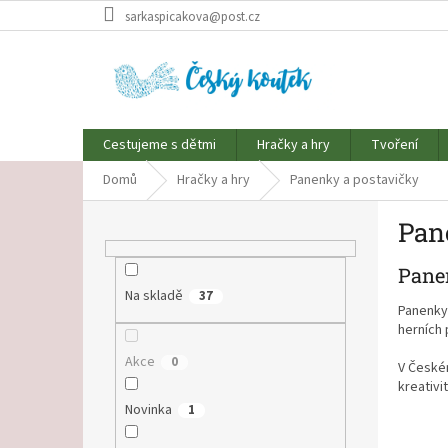
Přejít
sarkaspicakova@post.cz
na
obsah
Cestujeme s dětmi
Hračky a hry
Tvoření
Domů
Hračky a hry
Panenky a postavičky
P
Pane
o
s
Panen
t
r
Na skladě
37
Panenky,
a
herních 
n
Akce
n
0
V Českém
í
kreativi
p
Novinka
1
a