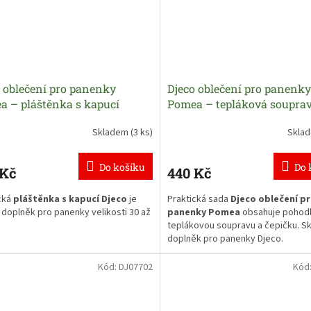
 oblečení pro panenky
Djeco oblečení pro panenky
a – pláštěnka s kapucí
Pomea – tepláková souprav
čepičkou
Skladem
(3 ks)
Skla
Do košíku
Do 
 Kč
440 Kč
cká
pláštěnka s kapucí Djeco
je
Praktická sada
Djeco oblečení p
í doplněk pro panenky velikosti 30 až
panenky Pomea
obsahuje pohod
teplákovou soupravu a čepičku. S
doplněk pro panenky Djeco.
é oblečení pro hru na převlékání a
 panenky pro maminky a tatínky od
Mikina má suchý zip, díky kterému j
Kód:
DJ07702
Kód
íců.
panenkám snadno oblékají a kalhot
pase na gumičku.