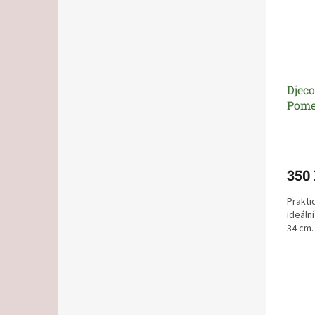
Djeco
Pome
350
Prakti
ideáln
34 cm.
Stylov
péči o
18 měs