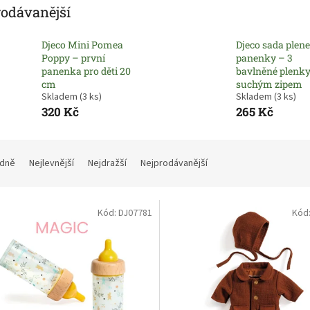
rodávanější
Djeco Mini Pomea
Djeco sada plen
Poppy – první
panenky – 3
panenka pro děti 20
bavlněné plenky
cm
suchým zipem
Skladem
(3 ks)
Skladem
(3 ks)
320 Kč
265 Kč
dně
Nejlevnější
Nejdražší
Nejprodávanější
Kód:
DJ07781
Kód