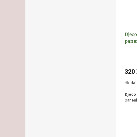
Djec
pane
320
Hledát
Djeco
panen
tvářič
dětský
ji dět
do pos
empati
o mimi