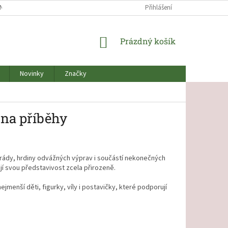
NOCENÍ OBCHODU
NÁŠ PŘÍBĚH O VZNIKU ČESKÉHO KOUTKU
Přihlášení
NOVINK
NÁKUPNÍ
Prázdný košík
KOŠÍK
Novinky
Značky
 na příběhy
marády, hrdiny odvážných výprav i součástí nekonečných
její svou představivost zcela přirozeně.
menší děti, figurky, víly i postavičky, které podporují