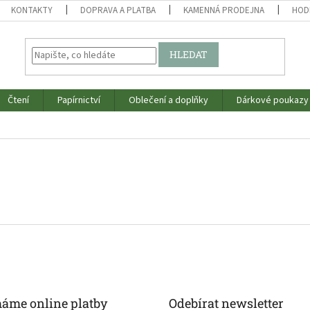
KONTAKTY
DOPRAVA A PLATBA
KAMENNÁ PRODEJNA
HOD
HLEDAT
Čtení
Papírnictví
Oblečení a doplňky
Dárkové poukazy
máme online platby
Odebírat newsletter