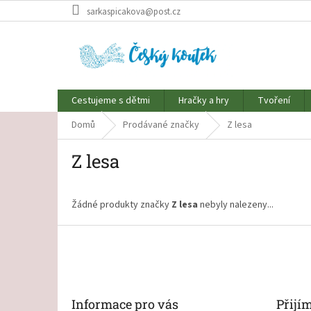
Přejít
sarkaspicakova@post.cz
na
obsah
Cestujeme s dětmi
Hračky a hry
Tvoření
Domů
Prodávané značky
Z lesa
Z lesa
Žádné produkty značky
Z lesa
nebyly nalezeny...
Z
á
p
a
t
Informace pro vás
Přijí
í