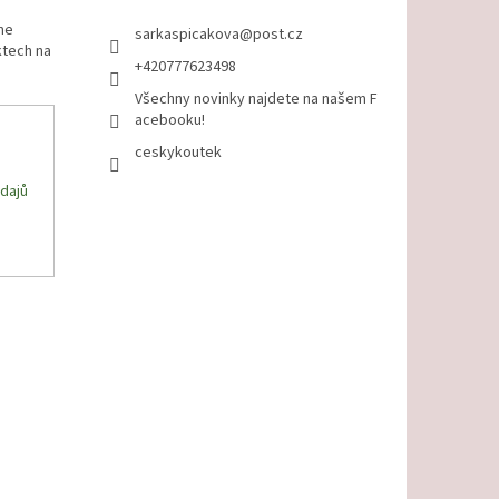
me
sarkaspicakova
@
post.cz
ktech na
+420777623498
Všechny novinky najdete na našem F
acebooku!
ceskykoutek
dajů