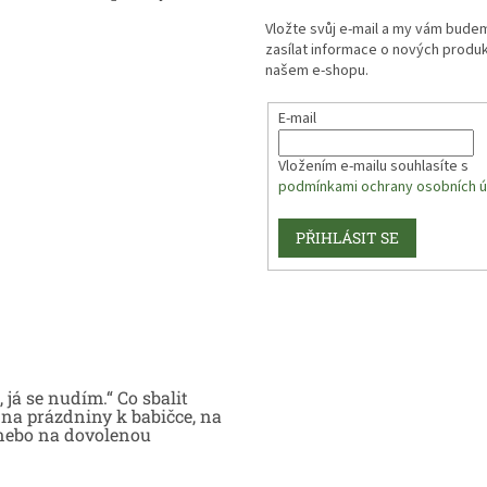
Vložte svůj e-mail a my vám bude
zasílat informace o nových produ
našem e-shopu.
E-mail
Vložením e-mailu souhlasíte s
podmínkami ochrany osobních ú
PŘIHLÁSIT SE
 já se nudím.“ Co sbalit
na prázdniny k babičce, na
nebo na dovolenou