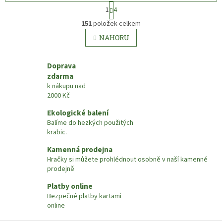
Každý hráč si musí uchránit své
S
1
4
ovečky a získat co nejvíce těch
t
O
soupeřových.
r
151
položek celkem
v
á
l
NAHORU
n
á
k
d
o
v
a
Doprava
á
c
zdarma
n
í
k nákupu nad
í
p
2000 Kč
r
v
Ekologické balení
k
Balíme do hezkých použitých
y
krabic.
v
Kamenná prodejna
ý
p
Hračky si můžete prohlédnout osobně v naší kamenné
i
prodejně
s
Platby online
u
Bezpečné platby kartami
online