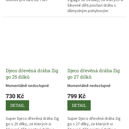
šikovné děti postaví dráhu s
důmyslným pohybovým
efektem.
Díky kuličce se jednotlivé dílky
celé dráhy dají do pohybu a
záleží už jen na přesnosti a
zručnosti stavitele, zda
proběhnou řetězové reakce
všech dílků zdárně až do konce.
Djeco dřevěná dráha Zig
Djeco dřevěná dráha Zig
go 25 dílků
go 27 dílků
Momentálně nedostupné
Momentálně nedostupné
730 Kč
799 Kč
DETAIL
DETAIL
Super Djeco dřevěná dráha Zig
Super Djeco dřevěná dráha Zig
go s 25 dílky, ze kterých si
go s 27 dílky, ze kterých si