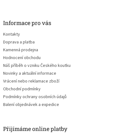
Z
á
p
a
Informace pro vás
t
Kontakty
í
Doprava a platba
Kamenná prodejna
Hodnocení obchodu
Náš příběh o vzniku Českého koutku
Novinky a aktuální informace
Vrácení nebo reklamace zboží
Obchodní podmínky
Podmínky ochrany osobních údajů
Balení objednávek a expedice
Přijímáme online platby