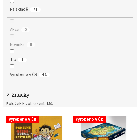
p
Na skladě
71
r
o
d
Akce
0
u
k
t
Novinka
0
ů
Tip
1
Vyrobeno v ČR
42
Značky
Položek k zobrazení:
151
V
Vyrobeno v ČR
Vyrobeno v ČR
ý
p
i