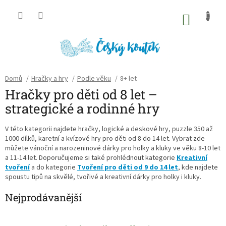
Přejít
na
NÁKU
obsah
KOŠÍK
Domů
/
Hračky a hry
/
Podle věku
/
8+ let
Hračky pro děti od 8 let –
strategické a rodinné hry
V této kategorii najdete hračky, logické a deskové hry, puzzle 350 až
1000 dílků, karetní a kvízové hry pro děti od 8 do 14 let. Vybrat zde
můžete vánoční a narozeninové dárky pro holky a kluky ve věku 8-10 let
a 11-14 let. Doporučujeme si také prohlédnout kategorie
Kreativní
tvoření
a do kategorie
Tvoření pro děti od 9 do 14 let
, kde najdete
spoustu tipů na skvělé, tvořivé a kreativní dárky pro holky i kluky.
Nejprodávanější