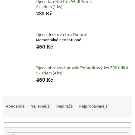
Djeco karetní hra WolfPanic
Skladem
(1 ks)
230 Kč
Djeco desková hra Dinoroll
Momentálně nedostupné
460 Kč
Djeco obrazové puzzle Pohádkový les 200 dílků
Skladem
(4 ks)
460 Kč
Ř
a
Abecedně
Nejlevnější
Nejdražší
Nejprodávanější
z
e
n
í