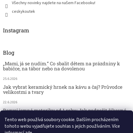
Všechny novinky najdete na našem Facebooku!
ceskykoutek
Instagram
Blog
„Mami, já se nudím.“ Co sbalit dětem na prázdniny k
babičce, na tábor nebo na dovolenou
25.6.2026
Jak vybrat keramický hrnek na kávu a čaj? Průvodce
velikostmi a tvary
22.6.2026
Rozvoj jemné motoriky od 1 roku: Jak podpořit šikovné
dětské ručičky hrou
Tento web používá soubory cookie. Dalším procházením
tohoto webu vyjadřujete souhlas s jejich používáním. Více
18.6.2026
informací
zde
.