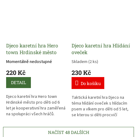
Djeco karetní hra Hero
Djeco karetní hra Hlídání
town Hrdinské město
oveček
Momentálně nedostupné
Skladem
(2 ks)
220 Kč
230 Kč
DETAIL
Do košíku
Djeco karetní hra Hero town
Taktická karetní hra Djeco na
Hrdinské město pro děti od 6
téma hlídání oveček s hlídacím
let
je kooperativní hra zaměřená
psem a vlkem pro děti od 5 let,
na spolupráci všech hráčů.
se kterou si děti procvičí
strategii a strategické
uvažování.
NAČÍST 48 DALŠÍCH