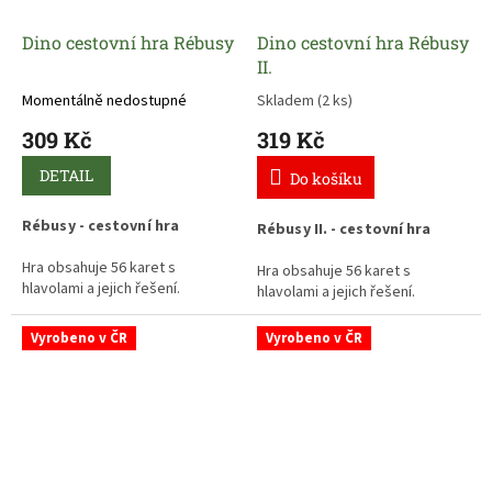
Dino cestovní hra Rébusy
Dino cestovní hra Rébusy
II.
Momentálně nedostupné
Skladem
(2 ks)
309 Kč
319 Kč
DETAIL
Do košíku
Rébusy - cestovní hra
Rébusy II. - cestovní hra
Hra obsahuje 56 karet s
Hra obsahuje 56 karet s
hlavolami a jejich řešení.
hlavolami a jejich řešení.
Při této hře, nejen na cestách,
Při této hře, nejen na cestách,
Vyrobeno v ČR
Vyrobeno v ČR
se skvěle zabavíte při řešení
se skvěle zabavíte při řešení
nejrůznějších úkolů, hádanek a
nejrůznějších úkolů, hádanek a
hlavolamů.
hlavolamů.