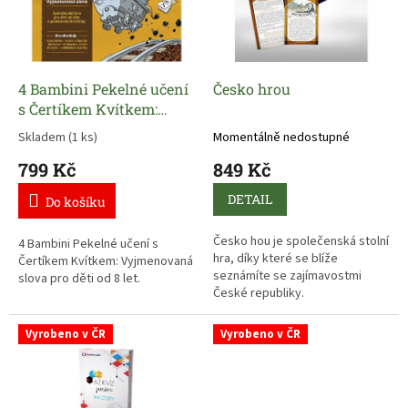
s
p
r
o
d
4 Bambini Pekelné učení
Česko hrou
u
s Čertíkem Kvítkem:
k
Vyjmenovaná slova
Skladem
(1 ks)
Momentálně nedostupné
t
799 Kč
849 Kč
ů
DETAIL
Do košíku
Česko hou je společenská stolní
4 Bambini Pekelné učení s
hra, díky které se blíže
Čertíkem Kvítkem: Vyjmenovaná
seznámíte se zajímavostmi
slova pro děti od 8 let.
České republiky.
Je to didaktická, zábavná a
Vyrobeno v ČR
Vyrobeno v ČR
moderní hra, při které hrajete
přímo na mapě České republiky.
Hra Vás provede nejen po mapě