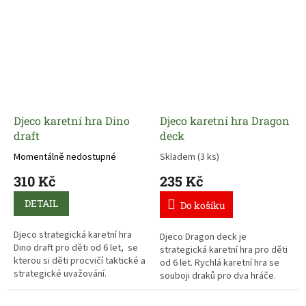
Djeco karetní hra Dino
Djeco karetní hra Dragon
draft
deck
Momentálně nedostupné
Skladem
(3 ks)
310 Kč
235 Kč
DETAIL
Do košíku
Djeco strategická karetní hra
Djeco Dragon deck je
Dino draft pro děti od 6 let,
se
strategická karetní hra pro děti
kterou si děti procvičí taktické a
od 6 let. Rychlá karetní hra se
strategické uvažování.
souboji draků pro dva hráče.