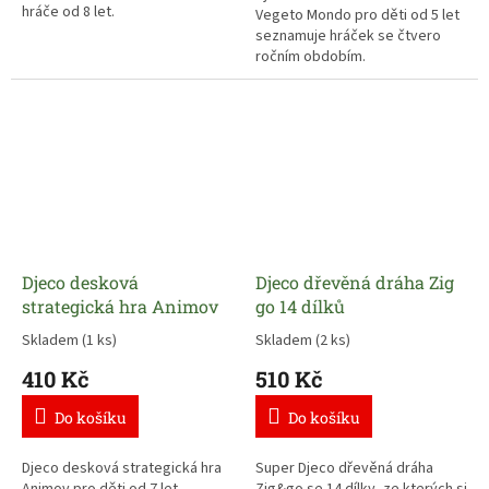
hráče od 8 let.
Vegeto Mondo pro děti od 5 let
seznamuje hráček se čtvero
ročním obdobím.
Djeco desková
Djeco dřevěná dráha Zig
strategická hra Animov
go 14 dílků
Skladem
(1 ks)
Skladem
(2 ks)
410 Kč
510 Kč
Do košíku
Do košíku
Djeco desková strategická hra
Super Djeco dřevěná dráha
Animov pro děti od 7 let.
Zig&go se 14 dílky, ze kterých si