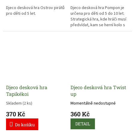
Djeco desková hra Ostrov pirátů
Djeco desková hra Pompon je
pro děti od 5 let.
určena pro děti od 5 do 10 let.
Strategická hra, kde hráči musí
předvídat, kam se herní kolo s
kolotočem asi posune.
Djeco desková hra
Djeco desková hra Twist
Tapikékoi
up
Skladem
(2 ks)
Momentálně nedostupné
370 Kč
360 Kč
DETAIL
Do košíku