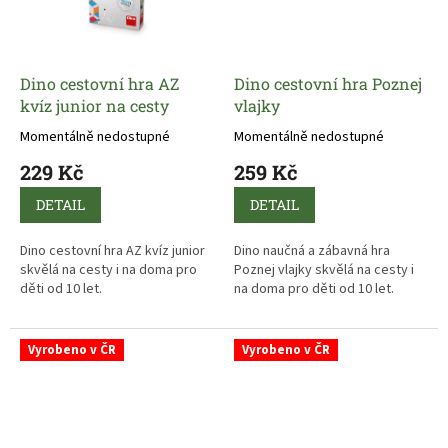
ale i informačně 108 českými
městy, všemi kraji a celou ČR.
Vhodné pro hráče od 10 - 99 let.
Dino cestovní hra AZ
Dino cestovní hra Poznej
kvíz junior na cesty
vlajky
Momentálně nedostupné
Momentálně nedostupné
229 Kč
259 Kč
DETAIL
DETAIL
Dino cestovní hra AZ kvíz junior
Dino naučná a zábavná hra
skvělá na cesty i na doma pro
Poznej vlajky skvělá na cesty i
děti od 10 let.
na doma pro děti od 10 let.
Vyrobeno v ČR
Vyrobeno v ČR