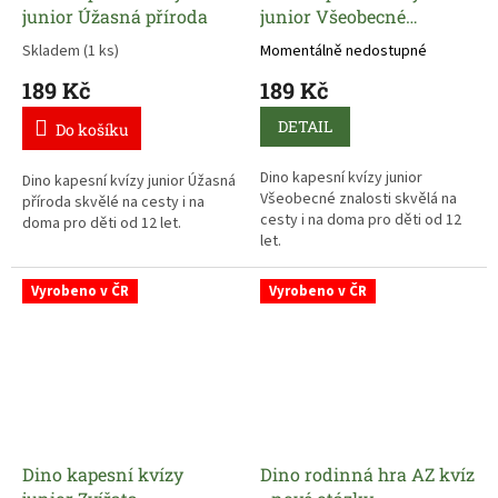
junior Úžasná příroda
junior Všeobecné
znalosti
Skladem
(1 ks)
Momentálně nedostupné
189 Kč
189 Kč
DETAIL
Do košíku
Dino kapesní kvízy junior
Dino kapesní kvízy junior Úžasná
Všeobecné znalosti skvělá na
příroda skvělé na cesty i na
cesty i na doma pro děti od 12
doma pro děti od 12 let.
let.
Vyrobeno v ČR
Vyrobeno v ČR
Dino kapesní kvízy
Dino rodinná hra AZ kvíz