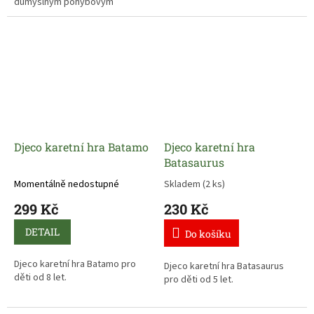
důmyslným pohybovým
efektem.
Díky kuličce se jednotlivé dílky
celé dráhy dají do pohybu a
záleží už jen na přesnosti a
zručnosti stavitele, zda
proběhnou řetězové reakce
všech dílků zdárně až do konce.
Djeco karetní hra Batamo
Djeco karetní hra
Batasaurus
Momentálně nedostupné
Skladem
(2 ks)
299 Kč
230 Kč
DETAIL
Do košíku
Djeco karetní hra Batamo pro
Djeco karetní hra Batasaurus
děti od 8 let.
pro děti od 5 let.