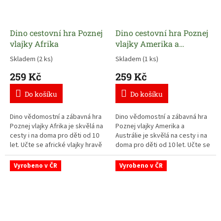
Dino cestovní hra Poznej
Dino cestovní hra Poznej
vlajky Afrika
vlajky Amerika a
Austrálie
Skladem
(2 ks)
Skladem
(1 ks)
259 Kč
259 Kč
Do košíku
Do košíku
Dino vědomostní a zábavná hra
Dino vědomostní a zábavná hra
Poznej vlajky Afrika je skvělá na
Poznej vlajky Amerika a
cesty i na doma pro děti od 10
Austrálie je skvělá na cesty i na
let. Učte se africké vlajky hravě
doma pro děti od 10 let. Učte se
s karetní hrou.
vlajky amerických a
australských států hravě s
Vyrobeno v ČR
Vyrobeno v ČR
karetní hrou pro celou rodinu.