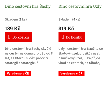
Dino cestovní hra Šachy
Dino cestovní hra Uzly
Skladem
(1 ks)
Skladem
(4 ks)
139 Kč
319 Kč
Do košíku
Do košíku
Dino cestovní hra Šachy skvělé
Uzly - cestovní hra.
Naučíte se
na cesty i na doma pro děti od 8
škotový uzel, prusíkův uzel,
let,
se kterou si děti procvičí
osmičkový uzel,... Hra přijde
strategii a strategické
vhod na cestách, na táboře,
uvažování.
zahradě, v lese...
Vyrobeno v ČR
Vyrobeno v ČR
Hra obsahuje 53 karet s návody
na uzlování a dvě šňůrky pro
procvičování.