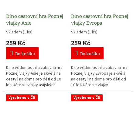
Dino cestovní hra Poznej
Dino cestovní hra Poznej
vlajky Asie
vlajky Evropa
Skladem
(1 ks)
Skladem
(1 ks)
259 Kč
259 Kč
Do košíku
Do košíku
Dino vědomostní a zábavná hra
Dino vědomostní a zábavná hra
Poznej vlajky Asie je skvělá na
Poznej vlajky Evropa je skvělá
cesty i na doma pro děti od 10
na cesty i na doma pro děti od
let. Učte se vlajky asijských
10 let. Učte se vlajky
států hravě s karetní hrou pro
evropských států hravě s
celou rodinu.
karetní hrou pro celou rodinu.
Vyrobeno v ČR
Vyrobeno v ČR