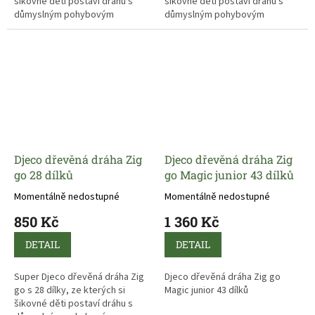
šikovné děti postaví dráhu s
šikovné děti postaví dráhu s
důmyslným pohybovým
důmyslným pohybovým
efektem.
efektem.
Díky kuličce se jednotlivé dílky
Díky kuličce se jednotlivé dílky
celé dráhy dají do pohybu a
celé dráhy dají do pohybu a
záleží už jen na přesnosti a
záleží už jen na přesnosti a
zručnosti stavitele, zda
zručnosti stavitele, zda
proběhnou řetězové reakce
proběhnou řetězové reakce
všech dílků zdárně až do konce.
všech dílků zdárně až do konce.
Djeco dřevěná dráha Zig
Djeco dřevěná dráha Zig
go 28 dílků
go Magic junior 43 dílků
Momentálně nedostupné
Momentálně nedostupné
850 Kč
1 360 Kč
DETAIL
DETAIL
Super Djeco dřevěná dráha Zig
Djeco dřevěná dráha Zig go
go s 28 dílky, ze kterých si
Magic junior 43 dílků
šikovné děti postaví dráhu s