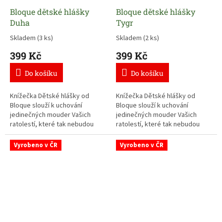
při opakovaném pročítání dobře
Bloque dětské hlášky
Bloque dětské hlášky
pobaví tak, jako když jste je
slyšeli poprvé.
Duha
Tygr
Skladem
(3 ks)
Skladem
(2 ks)
Knížečku můžete pořídit na
hlášky jednoho dítěte nebo
399 Kč
399 Kč
všech potomků. Záleží na
šikovnosti Vašich dětí.
Do košíku
Do košíku
Knížečka Dětské hlášky od
Knížečka Dětské hlášky od
Bloque slouží k uchování
Bloque slouží k uchování
jedinečných mouder Vašich
jedinečných mouder Vašich
ratolestí, které tak nebudou
ratolestí, které tak nebudou
nikdy v rodině zapomenuty.
nikdy v rodině zapomenuty.
Vyrobeno v ČR
Vyrobeno v ČR