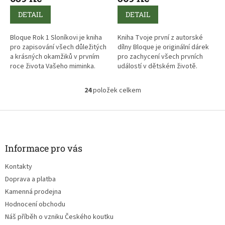
DETAIL
DETAIL
Bloque Rok 1 Sloníkovi je kniha
Kniha Tvoje první z autorské
pro zapisování všech důležitých
dílny Bloque je originální dárek
a krásných okamžiků v prvním
pro zachycení všech prvních
roce života Vašeho miminka.
událostí v dětském životě.
Tvořte spolu s Vašimi dětmi
24
položek celkem
O
originální knihu plnou záznamů
v
prvních a jedinečných životních
l
Z
okamžiků Vašich děti.
á
á
d
Mnoho stránek k zachycení
p
a
milníků v životě dětí jako jsou
a
Informace pro vás
c
první slovo, první narozeniny,
t
í
první cesta vlakem, první
Kontakty
í
p
zoubek, první den ve škole,...
Doprava a platba
r
v
Kniha také nabízí prostor k
Kamenná prodejna
k
nakreslení prvních obrázků,
Hodnocení obchodu
y
nalepení prvních fotek, zapsání
Náš příběh o vzniku Českého koutku
v
prvních zkomoleni a hlášek