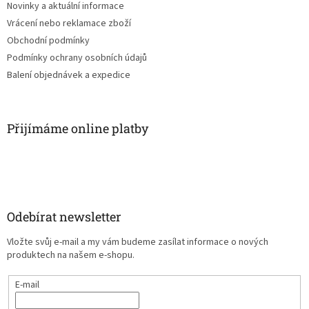
ý
nebo k zachycení individuálních
Novinky a aktuální informace
p
poprvé...
Vrácení nebo reklamace zboží
i
Obchodní podmínky
s
u
Podmínky ochrany osobních údajů
Balení objednávek a expedice
Přijímáme online platby
Odebírat newsletter
Vložte svůj e-mail a my vám budeme zasílat informace o nových
produktech na našem e-shopu.
E-mail