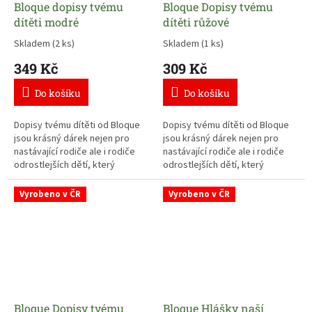
Bloque dopisy tvému
Bloque Dopisy tvému
dítěti modré
dítěti růžové
Skladem
(2 ks)
Skladem
(1 ks)
349 Kč
309 Kč
Do košíku
Do košíku
Dopisy tvému dítěti od Bloque
Dopisy tvému dítěti od Bloque
jsou krásný dárek nejen pro
jsou krásný dárek nejen pro
nastávající rodiče ale i rodiče
nastávající rodiče ale i rodiče
odrostlejších dětí, který
odrostlejších dětí, který
pomůže zachytit nejdůležitější
pomůže zachytit nejdůležitější
okamžiky dětí od narození až do
okamžiky dětí od narození až do
Vyrobeno v ČR
Vyrobeno v ČR
18 let.
18 let.
Dopisy plné vzpomínek a
Dopisy plné vzpomínek a
záznamů neopakovatelných
záznamů neopakovatelných
okamžiků budou jednou tím
okamžiků budou jednou tím
pravý dárkem od srdce pro již
pravý dárkem od srdce pro již
dospělé "děti".
dospělé "děti".
Bloque Dopisy tvému
Bloque Hlášky naší
Sada obsahuje 13 dopisů = 13
Sada obsahuje 13 dopisů = 13