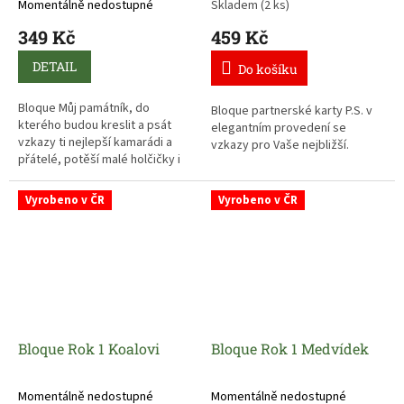
Momentálně nedostupné
Skladem
(2 ks)
349 Kč
459 Kč
DETAIL
Do košíku
Bloque Můj památník, do
Bloque partnerské karty P.S. v
kterého budou kreslit a psát
elegantním provedení se
vzkazy ti nejlepší kamarádi a
vzkazy pro Vaše nejbližší.
přátelé, potěší malé holčičky i
velké slečny.
Vyrobeno v ČR
Vyrobeno v ČR
Bloque Rok 1 Koalovi
Bloque Rok 1 Medvídek
Momentálně nedostupné
Momentálně nedostupné