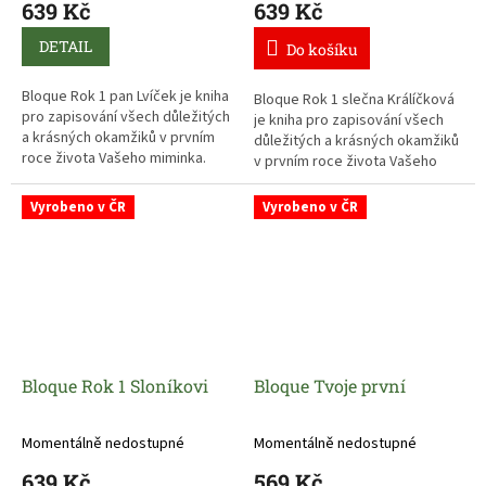
639 Kč
639 Kč
DETAIL
Do košíku
Bloque Rok 1 pan Lvíček je kniha
Bloque Rok 1 slečna Králíčková
pro zapisování všech důležitých
je kniha pro zapisování všech
a krásných okamžiků v prvním
důležitých a krásných okamžiků
roce života Vašeho miminka.
v prvním roce života Vašeho
miminka.
Vyrobeno v ČR
Vyrobeno v ČR
Bloque Rok 1 Sloníkovi
Bloque Tvoje první
Momentálně nedostupné
Momentálně nedostupné
639 Kč
569 Kč