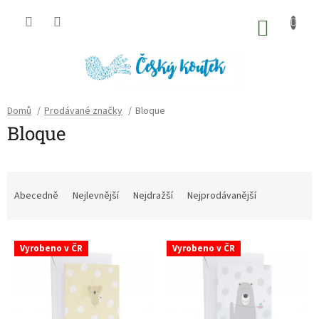
Přejít
na
NÁKU
obsah
KOŠÍK
Domů
/
Prodávané značky
/
Bloque
Bloque
Ř
a
Abecedně
Nejlevnější
Nejdražší
Nejprodávanější
z
e
V
n
Vyrobeno v ČR
Vyrobeno v ČR
ý
í
p
p
i
r
s
o