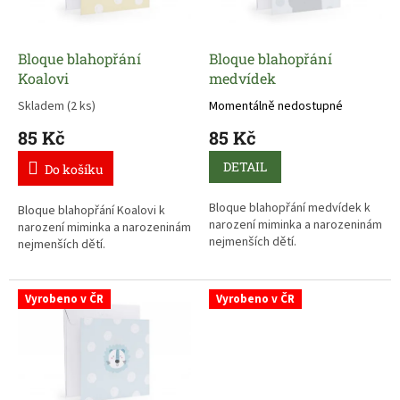
p
d
r
u
o
k
d
t
Bloque blahopřání
Bloque blahopřání
u
ů
Koalovi
medvídek
k
Skladem
(2 ks)
Momentálně nedostupné
t
85 Kč
85 Kč
ů
DETAIL
Do košíku
Bloque blahopřání medvídek k
Bloque blahopřání Koalovi k
narození miminka a narozeninám
narození miminka a narozeninám
nejmenších dětí.
nejmenších dětí.
Vyrobeno v ČR
Vyrobeno v ČR