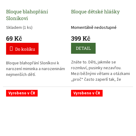
Bloque blahopřání
Bloque dětské hlášky
Sloníkovi
Skladem
(1 ks)
Momentálně nedostupné
69 Kč
399 Kč
DETAIL
Do košíku
Znáte to. Děti, jakmile se
Bloque blahopřání Sloníkovi k
rozmluví, pusinky nezavřou.
narození miminka a narozeninám
Mezi běžnými větami a otázkami
nejmenších dětí.
„proč“ často zaperlí tak, že
posluchači pláčou smíchy.
Vyrobeno v ČR
Vyrobeno v ČR
A právě knížečka Dětské hlášky
od Bloque slouží k uchování
jedinečných mouder Vašich
ratolestí, které tak nebudou
nikdy v rodině zapomenuty.
Zaručeně Vás knížka s hláškami