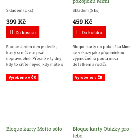
pokojíčku Mimi
potištěných listů ve formátu A4
Skladem
(2 ks)
Skladem
(5 ks)
s nadepsanými milníky
(například Tvoje první Vánoce,
399 Kč
459 Kč
Tvůj první den ve školce, Tvoje
osmnácté narozeniny,… ) a dále
Do košíku
Do košíku
již je ponechán volný prostor na
zapsání Vašich pocitů, myšlenek
Bloque Jeden den je deník,
Bloque karty do pokojíčku Mimi
a milých vzkazů…
který si můžete psát
se vzkazy jako připomínkou
nepravidelně. Přesně v ty dny,
výjimečného pouta mezi
kdy to cítíte nejvíc, kdy máte o
děťátkem a rodiči.
čem psát...
Vyrobeno v ČR
Vyrobeno v ČR
Bloque karty Motto sólo
Bloque karty Otázky pro
tebe