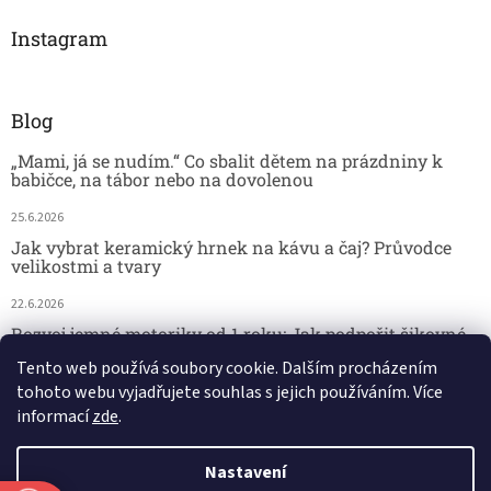
Instagram
Blog
„Mami, já se nudím.“ Co sbalit dětem na prázdniny k
babičce, na tábor nebo na dovolenou
25.6.2026
Jak vybrat keramický hrnek na kávu a čaj? Průvodce
velikostmi a tvary
22.6.2026
Rozvoj jemné motoriky od 1 roku: Jak podpořit šikovné
dětské ručičky hrou
Tento web používá soubory cookie. Dalším procházením
tohoto webu vyjadřujete souhlas s jejich používáním. Více
18.6.2026
informací
zde
.
Nastavení
Vytvořil Shoptet