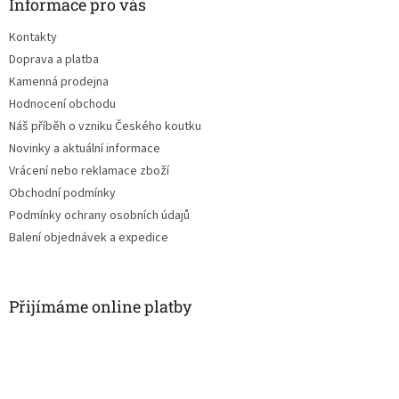
a
Informace pro vás
c
t
í
Kontakty
í
p
Doprava a platba
r
v
Kamenná prodejna
k
Hodnocení obchodu
y
Náš příběh o vzniku Českého koutku
v
ý
Novinky a aktuální informace
p
Vrácení nebo reklamace zboží
i
Obchodní podmínky
s
u
Podmínky ochrany osobních údajů
Balení objednávek a expedice
Přijímáme online platby