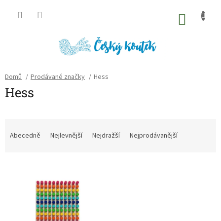
Přejít
na
NÁKU
obsah
KOŠÍK
Domů
/
Prodávané značky
/
Hess
Hess
Ř
a
Abecedně
Nejlevnější
Nejdražší
Nejprodávanější
z
e
V
n
ý
í
p
p
i
r
s
o