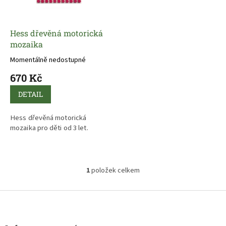
p
d
r
u
o
k
d
t
Hess dřevěná motorická
u
ů
mozaika
k
Momentálně nedostupné
t
670 Kč
ů
DETAIL
Hess dřevěná motorická
mozaika pro děti od 3 let.
1
položek celkem
O
v
l
Z
á
á
d
p
a