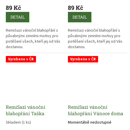
89 Kč
89 Kč
DETAIL
DETAIL
RemiSazi vánoční blahopřání s
RemiSazi vánoční blahopřání s
půvabnými zimními motivy pro
půvabnými zimními motivy pro
potěšení všech, kteří jej od Vás
potěšení všech, kteří jej od Vás
dostanou.
dostanou.
Vyrobeno v ČR
Vyrobeno v ČR
RemiSazi vánoční
RemiSazi vánoční
blahopřání Taška
blahopřání Vánoce doma
Skladem
(1 ks)
Momentálně nedostupné