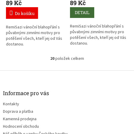
89 Kč
89 Kč
DETAIL
Do košíku
RemiSazi vánoční blahopřání s
RemiSazi vánoční blahopřání s
půvabnými zimními motivy pro
půvabnými zimními motivy pro
potěšení všech, kteří jej od Vás
potěšení všech, kteří jej od Vás
dostanou.
dostanou.
20
položek celkem
O
v
l
Z
á
á
d
p
a
a
Informace pro vás
c
t
í
Kontakty
í
p
Doprava a platba
r
v
Kamenná prodejna
k
Hodnocení obchodu
y
Náš příběh o vzniku Českého koutku