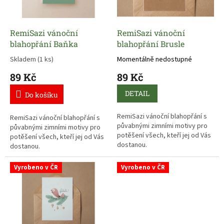
p
d
r
u
o
k
d
t
RemiSazi vánoční
RemiSazi vánoční
u
ů
blahopřání Baňka
blahopřání Brusle
k
Skladem
(1 ks)
Momentálně nedostupné
t
89 Kč
89 Kč
ů
DETAIL
Do košíku
RemiSazi vánoční blahopřání s
RemiSazi vánoční blahopřání s
půvabnými zimními motivy pro
půvabnými zimními motivy pro
potěšení všech, kteří jej od Vás
potěšení všech, kteří jej od Vás
dostanou.
dostanou.
Vyrobeno v ČR
Vyrobeno v ČR