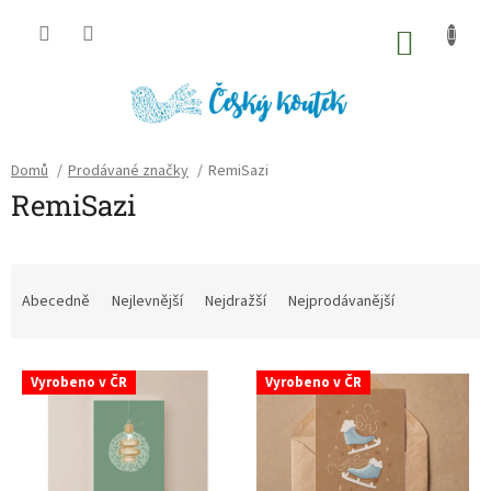
Přejít
na
NÁKU
obsah
KOŠÍK
Domů
/
Prodávané značky
/
RemiSazi
RemiSazi
Ř
a
Abecedně
Nejlevnější
Nejdražší
Nejprodávanější
z
e
V
n
Vyrobeno v ČR
Vyrobeno v ČR
ý
í
p
p
i
r
s
o