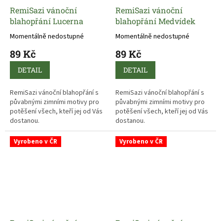
RemiSazi vánoční
RemiSazi vánoční
blahopřání Lucerna
blahopřání Medvídek
Momentálně nedostupné
Momentálně nedostupné
89 Kč
89 Kč
DETAIL
DETAIL
RemiSazi vánoční blahopřání s
RemiSazi vánoční blahopřání s
půvabnými zimními motivy pro
půvabnými zimními motivy pro
potěšení všech, kteří jej od Vás
potěšení všech, kteří jej od Vás
dostanou.
dostanou.
Vyrobeno v ČR
Vyrobeno v ČR