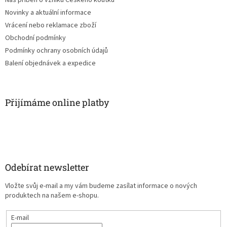
v
ý
Novinky a aktuální informace
p
Vrácení nebo reklamace zboží
i
Obchodní podmínky
s
u
Podmínky ochrany osobních údajů
Balení objednávek a expedice
Přijímáme online platby
Odebírat newsletter
Vložte svůj e-mail a my vám budeme zasílat informace o nových
produktech na našem e-shopu.
E-mail