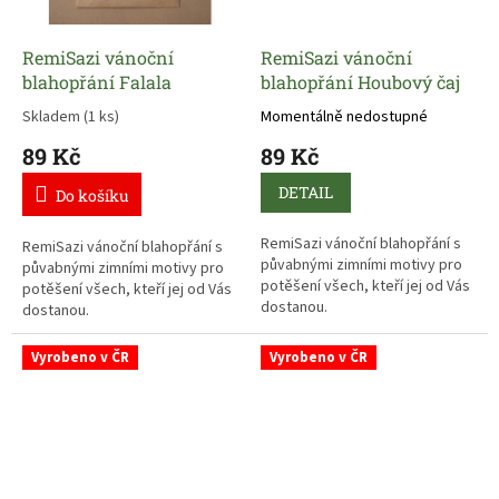
RemiSazi vánoční
RemiSazi vánoční
blahopřání Falala
blahopřání Houbový čaj
Skladem
(1 ks)
Momentálně nedostupné
89 Kč
89 Kč
DETAIL
Do košíku
RemiSazi vánoční blahopřání s
RemiSazi vánoční blahopřání s
půvabnými zimními motivy pro
půvabnými zimními motivy pro
potěšení všech, kteří jej od Vás
potěšení všech, kteří jej od Vás
dostanou.
dostanou.
Vyrobeno v ČR
Vyrobeno v ČR