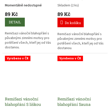
Momentálně nedostupné
Skladem
(2 ks)
89 Kč
89 Kč
DETAIL
Do košíku
RemiSazi vánoční blahopřání s
RemiSazi vánoční blahopřání s
půvabnými zimními motivy pro
půvabnými zimními motivy pro
potěšení všech, kteří jej od Vás
potěšení všech, kteří jej od Vás
dostanou.
dostanou.
Vyrobeno v ČR
Vyrobeno v ČR
RemiSazi vánoční
RemiSazi vánoční
blahopřání S liškou
blahopřání Sauna