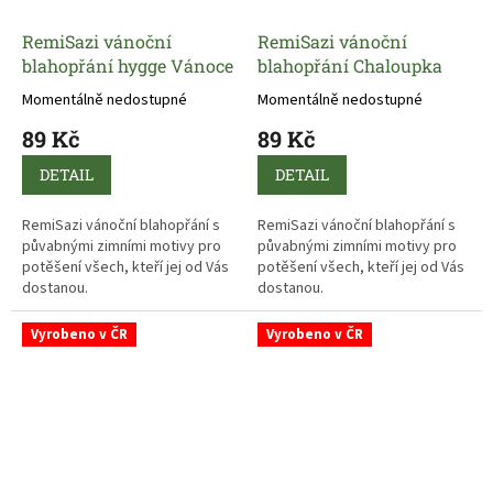
RemiSazi vánoční
RemiSazi vánoční
blahopřání hygge Vánoce
blahopřání Chaloupka
Momentálně nedostupné
Momentálně nedostupné
89 Kč
89 Kč
DETAIL
DETAIL
RemiSazi vánoční blahopřání s
RemiSazi vánoční blahopřání s
půvabnými zimními motivy pro
půvabnými zimními motivy pro
potěšení všech, kteří jej od Vás
potěšení všech, kteří jej od Vás
dostanou.
dostanou.
Vyrobeno v ČR
Vyrobeno v ČR