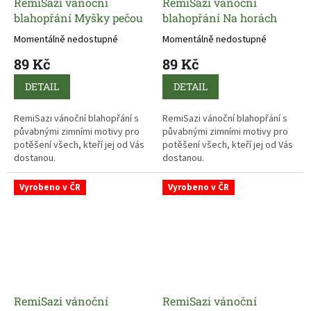
RemiSazi vánoční
RemiSazi vánoční
blahopřání Myšky pečou
blahopřání Na horách
Momentálně nedostupné
Momentálně nedostupné
89 Kč
89 Kč
DETAIL
DETAIL
RemiSazi vánoční blahopřání s
RemiSazi vánoční blahopřání s
půvabnými zimními motivy pro
půvabnými zimními motivy pro
potěšení všech, kteří jej od Vás
potěšení všech, kteří jej od Vás
dostanou.
dostanou.
Vyrobeno v ČR
Vyrobeno v ČR
RemiSazi vánoční
RemiSazi vánoční