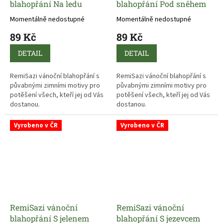
blahopřání Na ledu
blahopřání Pod sněhem
Momentálně nedostupné
Momentálně nedostupné
89 Kč
89 Kč
DETAIL
DETAIL
RemiSazi vánoční blahopřání s
RemiSazi vánoční blahopřání s
půvabnými zimními motivy pro
půvabnými zimními motivy pro
potěšení všech, kteří jej od Vás
potěšení všech, kteří jej od Vás
dostanou.
dostanou.
Vyrobeno v ČR
Vyrobeno v ČR
RemiSazi vánoční
RemiSazi vánoční
blahopřání S jelenem
blahopřání S jezevcem