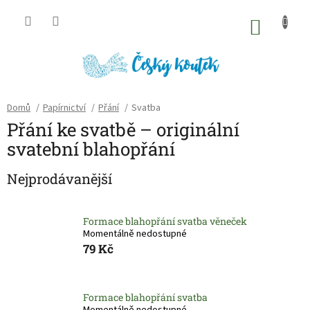
Přejít
na
NÁKU
obsah
KOŠÍK
Domů
/
Papírnictví
/
Přání
/
Svatba
Přání ke svatbě – originální
svatební blahopřání
Nejprodávanější
Formace blahopřání svatba věneček
Momentálně nedostupné
79 Kč
Formace blahopřání svatba
Momentálně nedostupné