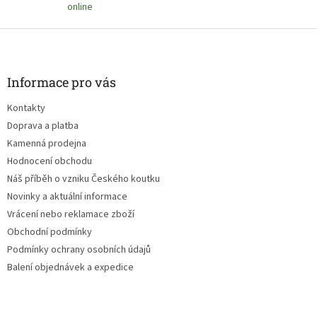
s
online
u
Z
á
p
a
Informace pro vás
t
Kontakty
í
Doprava a platba
Kamenná prodejna
Hodnocení obchodu
Náš příběh o vzniku Českého koutku
Novinky a aktuální informace
Vrácení nebo reklamace zboží
Obchodní podmínky
Podmínky ochrany osobních údajů
Balení objednávek a expedice