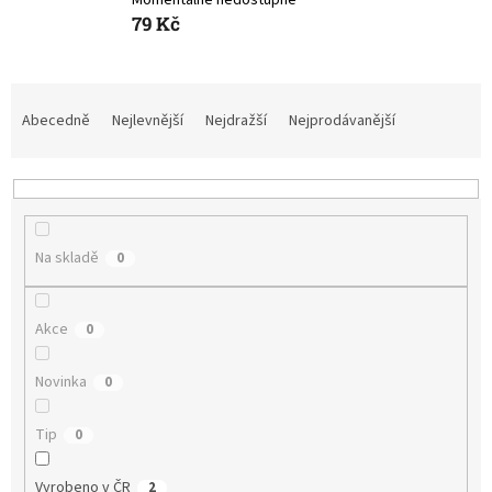
79 Kč
Ř
a
Abecedně
Nejlevnější
Nejdražší
Nejprodávanější
z
e
n
í
p
Na skladě
0
r
o
d
Akce
0
u
k
t
Novinka
0
ů
Tip
0
Vyrobeno v ČR
2