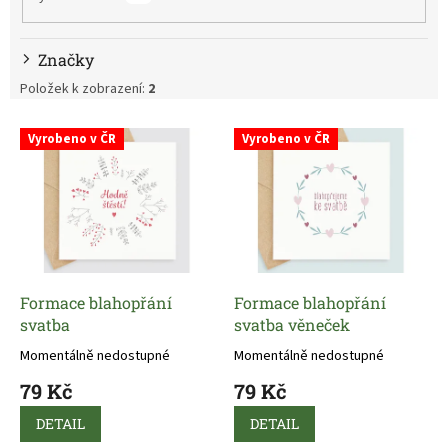
Značky
Položek k zobrazení:
2
V
Vyrobeno v ČR
Vyrobeno v ČR
ý
p
i
s
p
r
o
d
Formace blahopřání
Formace blahopřání
u
svatba
svatba věneček
k
Momentálně nedostupné
Momentálně nedostupné
t
79 Kč
79 Kč
ů
DETAIL
DETAIL