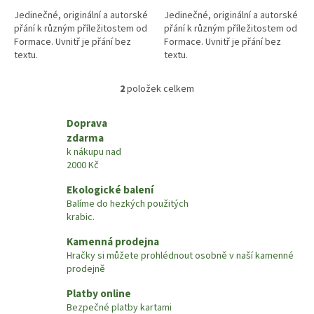
Jedinečné, originální a autorské
Jedinečné, originální a autorské
přání k různým příležitostem od
přání k různým příležitostem od
Formace. Uvnitř je přání bez
Formace. Uvnitř je přání bez
textu.
textu.
Barva přání je krémová, obálka
Barva přání je krémová, obálka
2
položek celkem
O
kraftová.
kraftová.
v
l
Doprava
á
zdarma
d
k nákupu nad
a
2000 Kč
c
í
Ekologické balení
p
Balíme do hezkých použitých
r
krabic.
v
k
Kamenná prodejna
y
Hračky si můžete prohlédnout osobně v naší kamenné
v
prodejně
ý
Platby online
p
i
Bezpečné platby kartami