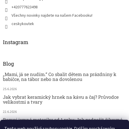
+420777623498
Všechny novinky najdete na našem Facebooku!
ceskykoutek
Instagram
Blog
„Mami, já se nudím.“ Co sbalit dětem na prázdniny k
babičce, na tábor nebo na dovolenou
25.6.2026
Jak vybrat keramický hrnek na kávu a čaj? Průvodce
velikostmi a tvary
22.6.2026
Rozvoj jemné motoriky od 1 roku: Jak podpořit šikovné
dětské ručičky hrou
Tento web používá soubory cookie. Dalším procházením