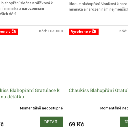
 blahopřání slečna Králíčková k
Bloque blahopřání Sloníkovi k naro
ní miminka a narozeninám
miminka a narozeninám nejmenších
ších dětí.
Kód:
CHAU018
Kód:
beno v ČR
Vyrobeno v ČR
kiss Blahopřání Gratulace k
Chaukiss Blahopřání Gratu
mu děťátku
Momentálně nedostupné
Momentálně ne
DETAIL
D
Kč
69 Kč