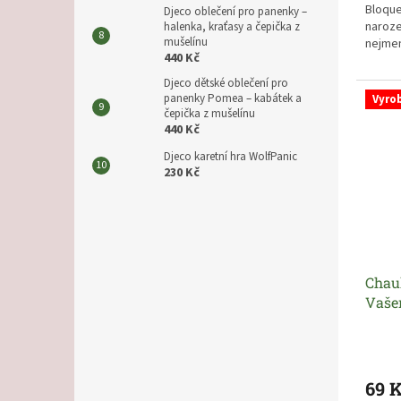
Bloque
Djeco oblečení pro panenky –
naroze
halenka, kraťasy a čepička z
mušelínu
nejmen
440 Kč
Djeco dětské oblečení pro
panenky Pomea – kabátek a
Vyro
čepička z mušelínu
440 Kč
Djeco karetní hra WolfPanic
230 Kč
Chau
Vaše
69 