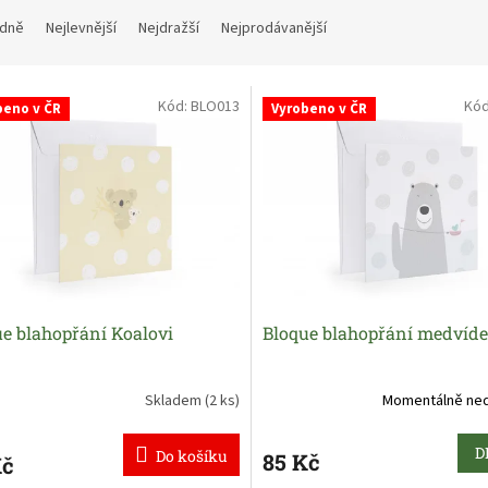
dně
Nejlevnější
Nejdražší
Nejprodávanější
Kód:
BLO013
Kó
beno v ČR
Vyrobeno v ČR
e blahopřání Koalovi
Bloque blahopřání medvíd
Skladem
(2 ks)
Momentálně ne
D
Do košíku
85 Kč
Kč