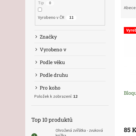
Ř
n
Tip
0
a
e
Abece
z
l
Vyrobeno v ČR
12
e
V
n
Vyro
ý
í
Značky
p
p
i
r
Vyrobeno v
s
o
p
d
Podle věku
r
u
o
k
Podle druhu
d
t
u
ů
Pro koho
Bloqu
k
Položek k zobrazení:
12
t
ů
Top 10 produktů
85 
Ohrožená zvířátka - zvuková
knížka