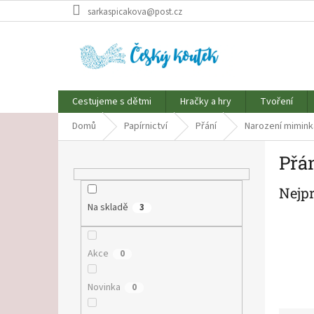
Přejít
sarkaspicakova@post.cz
na
obsah
Cestujeme s dětmi
Hračky a hry
Tvoření
Domů
Papírnictví
Přání
Narození mimink
P
Přá
o
s
Nejp
t
r
Na skladě
3
a
n
Akce
n
0
í
p
Novinka
0
a