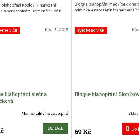
Bloque blahopřání medvídek k nar
 blahopřání Koalovi k narození
miminka a narozeninám nejmenších
a a narozeninám nejmenších dětí.
Kód:
BLO015
Kó
beno v ČR
Vyrobeno v ČR
e blahopřání slečna
Bloque blahopřání Sloníkov
íčková
Momentálně nedostupné
Skla
DETAIL
Do 
Kč
69 Kč