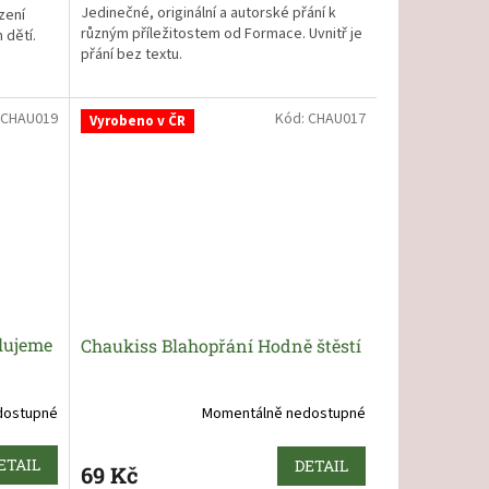
Jedinečné, originální a autorské přání k
zení
různým příležitostem od Formace. Uvnitř je
 dětí.
přání bez textu.
Barva přání je krémová, obálka kraftová.
CHAU019
Kód:
CHAU017
Vyrobeno v ČR
lujeme
Chaukiss Blahopřání Hodně štěstí
dostupné
Momentálně nedostupné
ETAIL
DETAIL
69 Kč