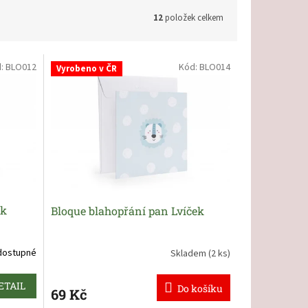
12
položek celkem
d:
BLO012
Kód:
BLO014
Vyrobeno v ČR
ek
Bloque blahopřání pan Lvíček
dostupné
Skladem
(2 ks)
ETAIL
Do košíku
69 Kč