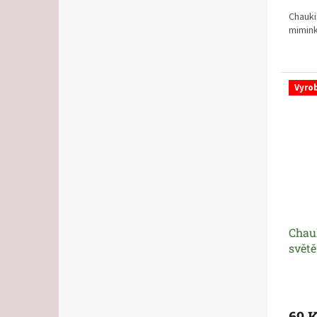
Chauki
mimink
Vyro
Chauk
světě
69 