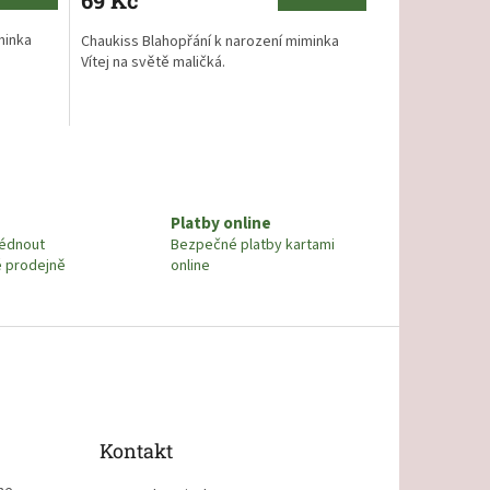
69 Kč
minka
Chaukiss Blahopřání k narození miminka
Vítej na světě maličká.
Platby online
lédnout
Bezpečné platby kartami
é prodejně
online
Kontakt