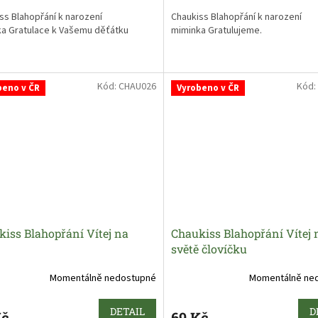
ss Blahopřání k narození
Chaukiss Blahopřání k narození
a Gratulace k Vašemu děťátku
miminka Gratulujeme.
Kód:
CHAU026
Kód:
beno v ČR
Vyrobeno v ČR
iss Blahopřání Vítej na
Chaukiss Blahopřání Vítej 
světě človíčku
Momentálně nedostupné
Momentálně ne
DETAIL
D
Kč
69 Kč