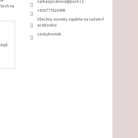
me
sarkaspicakova
@
post.cz
ktech na
+420777623498
Všechny novinky najdete na našem F
acebooku!
ceskykoutek
dajů