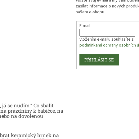
Vložte svůj e-mail a my vám bude
s
zasílat informace o nových produ
u
našem e-shopu.
E-mail
Vložením e-mailu souhlasíte s
podmínkami ochrany osobních ú
PŘIHLÁSIT SE
 já se nudím.“ Co sbalit
na prázdniny k babičce, na
nebo na dovolenou
brat keramický hrnek na