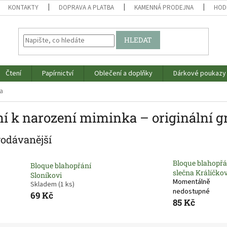
KONTAKTY
DOPRAVA A PLATBA
KAMENNÁ PRODEJNA
HOD
HLEDAT
Čtení
Papírnictví
Oblečení a doplňky
Dárkové poukazy
a
ní k narození miminka – originální g
rodávanější
Bloque blahopřá
Bloque blahopřání
slečna Králíčko
Sloníkovi
Momentálně
Skladem
(1 ks)
nedostupné
69 Kč
85 Kč