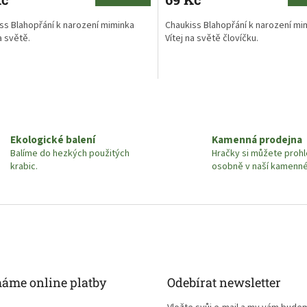
ss Blahopřání k narození miminka
Chaukiss Blahopřání k narození mi
a světě.
Vítej na světě človíčku.
O
v
l
á
Ekologické balení
Kamenná prodejna
d
Balíme do hezkých použitých
Hračky si můžete proh
a
krabic.
osobně v naší kamenn
c
í
p
r
v
k
y
v
ý
máme online platby
Odebírat newsletter
p
i