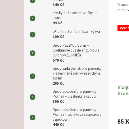
Bloque
349 Kč
mimink
Kresky dočasné tetovačky na
louce
99 Kč
Vyro
ePipí hra Země, město - výzva
199 Kč
Djeco Puzzl’Up Voras –
podlahové puzzle s figurkou a
3D prvky (18 dílků)
570 Kč
Djeco sada plenek pro panenky
– 3 bavlněné plenky se suchým
zipem
265 Kč
Bloqu
Djeco oblečení pro panenky
Král
Pomea – pláštěnka s kapucí
350 Kč
Djeco oblečení pro panenky
Pomea – tepláková souprava s
čepičkou
85 
440 Kč