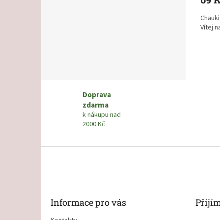
Chauki
Vítej n
Doprava
zdarma
k nákupu nad
2000 Kč
Z
á
p
a
t
Informace pro vás
Přijí
í