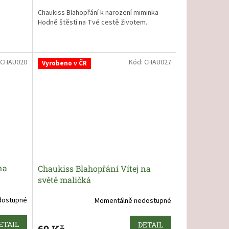
Chaukiss Blahopřání k narození miminka
Hodně štěstí na Tvé cestě životem.
CHAU020
Kód:
CHAU027
Vyrobeno v ČR
na
Chaukiss Blahopřání Vítej na
světě maličká
dostupné
Momentálně nedostupné
ETAIL
DETAIL