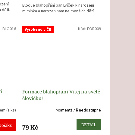
ození
Bloque blahopřání pan Lvíček k narození
 dětí.
miminka a narozeninám nejmenších dětí.
d:
BLO016
Kód:
FOR009
Vyrobeno v ČR
i
Formace blahopřání Vítej na světě
človíčku!
dem
(1 ks)
Momentálně nedostupné
DETAIL
košíku
79 Kč