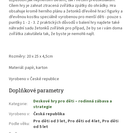
Cílem hry je zahnat ztracená zvířátka zpátky do ohrádky. Hra
obsahuje kromě herního plánu a žetonků dřevěné hrací figurky a
dřevěnou kostku speciálně vyrobenou pro menší děti - pouze s
puntíky 1 - 2 - 3. Z praktických důvodů v balení hry najdete také
náhradní sadu žetonků zvířátek pro případ, že by se i vám doma
zvířátka zakutálela tak, že byste je nemohli najít.
Rozměry: 20 x 25 x 4,5cm
Materiál: papír, karton
Vyrobeno v České republice
Doplňkové parametry
Deskové hry pro děti – rodinná zábava a
Kategorie
:
strategie
Vyrobeno v
:
Česká republika
Pro děti od 3 let, Pro děti od 4 let, Pro děti
Podle věku
:
od 5 let