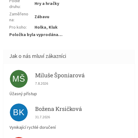
Podle
Hry a hračky
druhu
:
Zaměřeno
Zábavu
na
:
Pro koho
:
Holka, Kluk
Položka byla vyprodána…
Miluše Šponiarová
MŠ
Hodnocení obchodu je 5 z 5 hvězdiček.
7.8.2026
Úžasný přístup
Božena Krsičková
BK
Hodnocení obchodu je 5 z 5 hvězdiček.
31.7.2026
Vynikající rychlé doručení