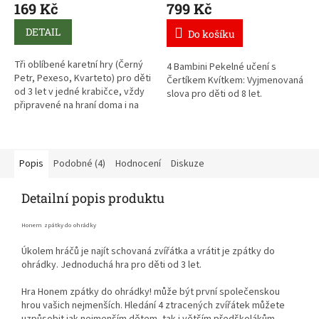
169 Kč
799 Kč
DETAIL
Do košíku
Tři oblíbené karetní hry (Černý
4 Bambini Pekelné učení s
Petr, Pexeso, Kvarteto) pro děti
Čertíkem Kvítkem: Vyjmenovaná
od 3 let v jedné krabičce, vždy
slova pro děti od 8 let.
připravené na hraní doma i na
cestách.
Popis
Podobné (4)
Hodnocení
Diskuze
Detailní popis produktu
Honem zpátky do ohrádky
Úkolem hráčů je najít schovaná zvířátka a vrátit je zpátky do
ohrádky. Jednoduchá hra pro děti od 3 let.
Hra Honem zpátky do ohrádky! může být první společenskou
hrou vašich nejmenších. Hledání 4 ztracených zvířátek můžete
uzpůsobit jak nejmenším dětem, tak i větším předškolákům.