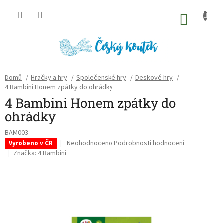
Přejít
na
NÁKU
obsah
KOŠÍK
Domů
/
Hračky a hry
/
Společenské hry
/
Deskové hry
/
4 Bambini Honem zpátky do ohrádky
4 Bambini Honem zpátky do
ohrádky
BAM003
Průměrné
Neohodnoceno
Podrobnosti hodnocení
Vyrobeno v ČR
hodnocení
Značka:
4 Bambini
produktu
je
0,0
z
5
hvězdiček.