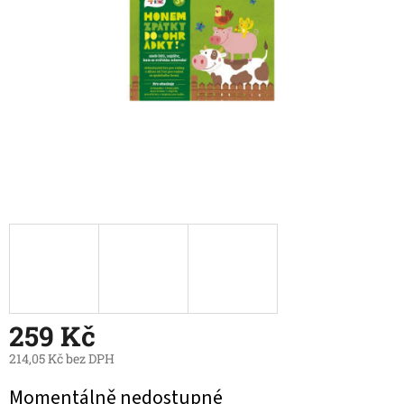
259 Kč
214,05 Kč bez DPH
Měrná
Momentálně nedostupné
cena: