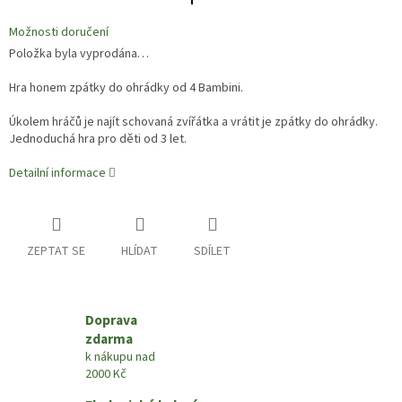
Možnosti doručení
Položka byla vyprodána…
Hra honem zpátky do ohrádky od 4 Bambini.
Úkolem hráčů je najít schovaná zvířátka a vrátit je zpátky do ohrádky.
Jednoduchá hra pro děti od 3 let.
Detailní informace
ZEPTAT SE
HLÍDAT
SDÍLET
Doprava
zdarma
k nákupu nad
2000 Kč