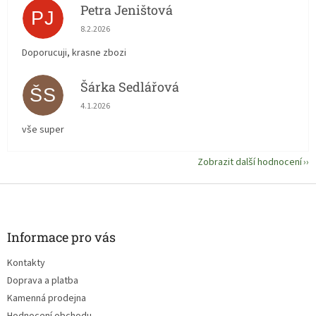
Petra Jeništová
PJ
Hodnocení obchodu je 5 z 5 hvězdiček.
8.2.2026
Doporucuji, krasne zbozi
Šárka Sedlářová
ŠS
Hodnocení obchodu je 5 z 5 hvězdiček.
4.1.2026
vše super
Zobrazit další hodnocení
Z
á
p
a
Informace pro vás
t
Kontakty
í
Doprava a platba
Kamenná prodejna
Hodnocení obchodu