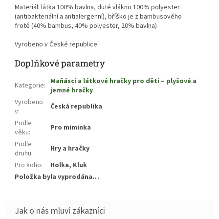
Materiál: l
átka 100% bavlna, duté vlákno 100% polyester
(antibakteriální a antialergenní), bříško je z bambusového
froté (
40% bambus, 40% polyester, 20% bavlna)
Vyrobeno v České republice.
Doplňkové parametry
Maňásci a látkové hračky pro děti – plyšové a
Kategorie
:
jemné hračky
Vyrobeno
Česká republika
v
:
Podle
Pro miminka
věku
:
Podle
Hry a hračky
druhu
:
Pro koho
:
Holka, Kluk
Položka byla vyprodána…