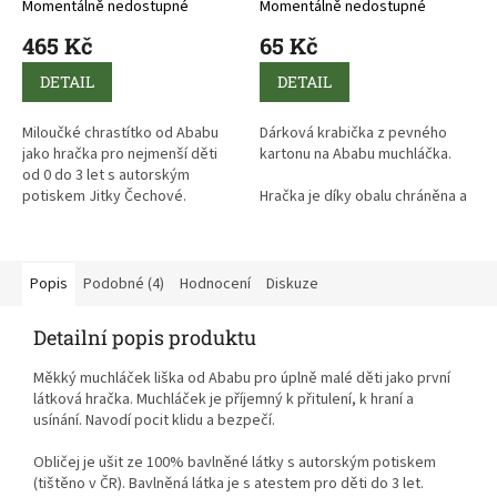
Momentálně nedostupné
Momentálně nedostupné
465 Kč
65 Kč
DETAIL
DETAIL
Miloučké chrastítko od Ababu
Dárková krabička z pevného
jako hračka pro nejmenší děti
kartonu na Ababu muchláčka.
od 0 do 3 let s autorským
potiskem Jitky Čechové.
Hračka je díky obalu chráněna a
úhledně zabalená.
Hodí se, pokud budete věnovat
plyšového muchláčka jako
Popis
Podobné (4)
Hodnocení
Diskuze
dárek.
Detailní popis produktu
Měkký muchláček liška od Ababu pro úplně malé děti jako první
látková hračka. Muchláček je příjemný k přitulení, k hraní a
usínání. Navodí pocit klidu a bezpečí.
Obličej je ušit ze 100% bavlněné látky s autorským potiskem
(tištěno v ČR). Bavlněná látka je s atestem pro děti do 3 let.