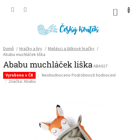
Přejít
na
NÁKU
obsah
KOŠÍK
Domů
/
Hračky a hry
/
Maňásci a látkové hračky
/
Ababu muchláček liška
Ababu muchláček liška
ABA027
Průměrné
Neohodnoceno
Podrobnosti hodnocení
Vyrobeno v ČR
hodnocení
Značka:
Ababu
produktu
je
0,0
z
5
hvězdiček.