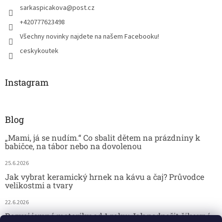
sarkaspicakova
@
post.cz
+420777623498
Všechny novinky najdete na našem Facebooku!
ceskykoutek
Instagram
Blog
„Mami, já se nudím.“ Co sbalit dětem na prázdniny k
babičce, na tábor nebo na dovolenou
25.6.2026
Jak vybrat keramický hrnek na kávu a čaj? Průvodce
velikostmi a tvary
22.6.2026
Rozvoj jemné motoriky od 1 roku: Jak podpořit šikovné