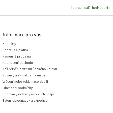
Zobrazit další hodnocení
Z
á
p
a
Informace pro vás
t
Kontakty
í
Doprava a platba
Kamenná prodejna
Hodnocení obchodu
Náš příběh o vzniku Českého koutku
Novinky a aktuální informace
Vrácení nebo reklamace zboží
Obchodní podmínky
Podmínky ochrany osobních údajů
Balení objednávek a expedice