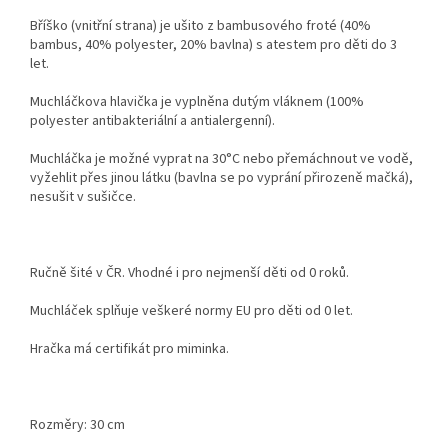
Bříško (vnitřní strana) je ušito z bambusového froté (40%
bambus, 40% polyester, 20% bavlna) s atestem pro děti do 3
let.
Muchláčkova hlavička je vyplněna dutým vláknem
(100%
polyester antibakteriální a antialergenní).
Muchláčka je možné vyprat na 30°C nebo přemáchnout ve vodě,
vyžehlit přes jinou látku (bavlna se po vyprání přirozeně mačká),
nesušit v sušičce.
Ručně šité v ČR. Vhodné i pro nejmenší děti od 0 roků.
Muchláček splňuje veškeré normy EU pro děti od 0 let.
Hračka má certifikát pro miminka.
Rozměry: 30 cm