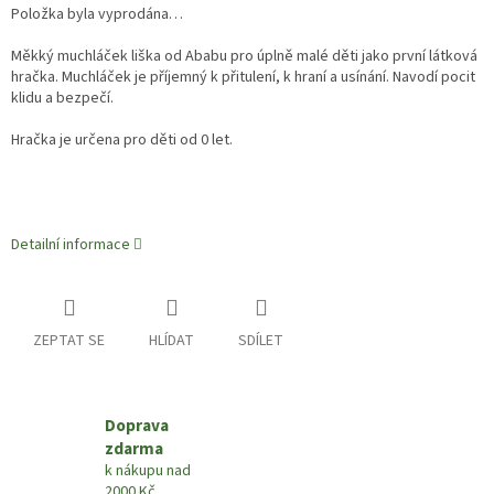
Položka byla vyprodána…
Měkký muchláček liška od Ababu pro úplně malé děti jako první látková
hračka. Muchláček je příjemný k přitulení, k hraní a usínání. Navodí pocit
klidu a bezpečí.
Hračka je určena pro děti od 0 let.
Detailní informace
ZEPTAT SE
HLÍDAT
SDÍLET
Doprava
zdarma
k nákupu nad
2000 Kč