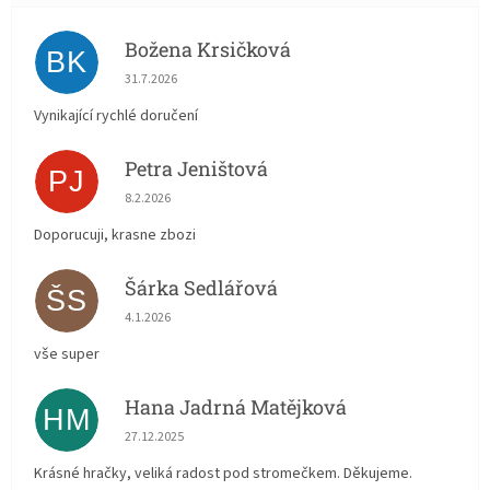
Božena Krsičková
BK
Hodnocení obchodu je 5 z 5 hvězdiček.
31.7.2026
Vynikající rychlé doručení
Petra Jeništová
PJ
Hodnocení obchodu je 5 z 5 hvězdiček.
8.2.2026
Doporucuji, krasne zbozi
Šárka Sedlářová
ŠS
Hodnocení obchodu je 5 z 5 hvězdiček.
4.1.2026
vše super
Hana Jadrná Matějková
HM
Hodnocení obchodu je 5 z 5 hvězdiček.
27.12.2025
Krásné hračky, veliká radost pod stromečkem. Děkujeme.