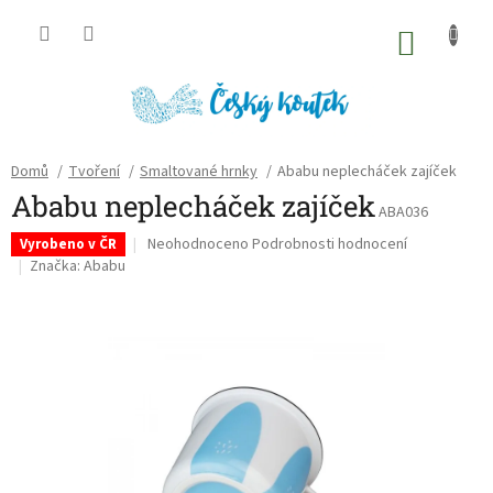
Přejít
na
NÁKU
obsah
KOŠÍK
Domů
/
Tvoření
/
Smaltované hrnky
/
Ababu neplecháček zajíček
Ababu neplecháček zajíček
ABA036
Průměrné
Neohodnoceno
Podrobnosti hodnocení
Vyrobeno v ČR
hodnocení
Značka:
Ababu
produktu
je
0,0
z
5
hvězdiček.