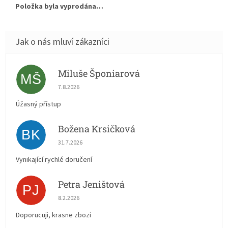
Položka byla vyprodána…
Miluše Šponiarová
MŠ
Hodnocení obchodu je 5 z 5 hvězdiček.
7.8.2026
Úžasný přístup
Božena Krsičková
BK
Hodnocení obchodu je 5 z 5 hvězdiček.
31.7.2026
Vynikající rychlé doručení
Petra Jeništová
PJ
Hodnocení obchodu je 5 z 5 hvězdiček.
8.2.2026
Doporucuji, krasne zbozi