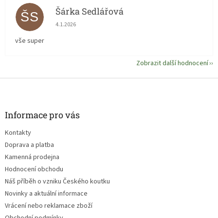
Šárka Sedlářová
ŠS
Hodnocení obchodu je 5 z 5 hvězdiček.
4.1.2026
vše super
Zobrazit další hodnocení
Z
á
p
a
Informace pro vás
t
Kontakty
í
Doprava a platba
Kamenná prodejna
Hodnocení obchodu
Náš příběh o vzniku Českého koutku
Novinky a aktuální informace
Vrácení nebo reklamace zboží