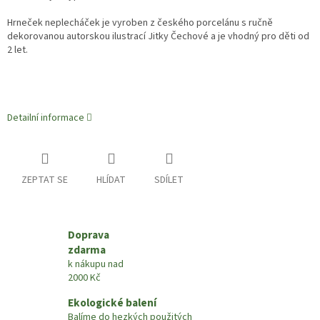
Hrneček neplecháček je vyroben z českého porcelánu s ručně
dekorovanou autorskou ilustrací Jitky Čechové a je vhodný pro děti od
2 let.
Detailní informace
ZEPTAT SE
HLÍDAT
SDÍLET
Doprava
zdarma
k nákupu nad
2000 Kč
Ekologické balení
Balíme do hezkých použitých