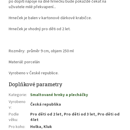
po dopití nápoje na dně hrnečku bude pokaždé čekat na
uživatele milé překvapení...
Hrneček je balen v kartonové dárkové krabičce.
Hrneček je vhodný pro děti od 2 let.
Rozměry: průměr 9 cm, objem 250 ml
Materiál: porcelán
Vyrobeno v České republice.
Doplňkové parametry
Kategorie
:
Smaltované hrnky a plecháčky
Vyrobeno
Česká republika
v
:
Podle
Pro děti od 2 let, Pro děti od 3 let, Pro děti od
věku
:
4 let
Pro koho
:
Holka, Kluk