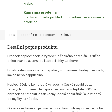
krabic.
Kamenná prodejna
Hračky si můžete prohlédnout osobně v naší kamenné
prodejně
Popis
Podobné (4)
Hodnocení
Diskuze
Detailní popis produktu
Hrneček neplecháček je vyroben z českého porcelánu s ručně
dekorovanou autorskou ilustrací Jitky Čechové.
Hrnek potěší malé děti i dospěláky s objemem vhodným na čajík,
kakao nebo cappuccino.
Neplecháček je kompletně vyroben v České republice za
férových podmínek. Je vypálen na vysokou teplotu 900°C a
obrázek na hrnečku je tak věčný, odolá poškrábání a je vhodný
do myčky na nádobí.
Obrázek na hrnečku je umístěn z venkovní strany i z vnitřní, a tak