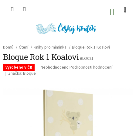
Přejít
na
NÁKU
obsah
KOŠÍK
Domů
/
Čtení
/
Knihy pro miminka
/
Bloque Rok 1 Koalovi
Bloque Rok 1 Koalovi
BLO021
Průměrné
Neohodnoceno
Podrobnosti hodnocení
Vyrobeno v ČR
hodnocení
Značka:
Bloque
produktu
je
0,0
z
5
hvězdiček.