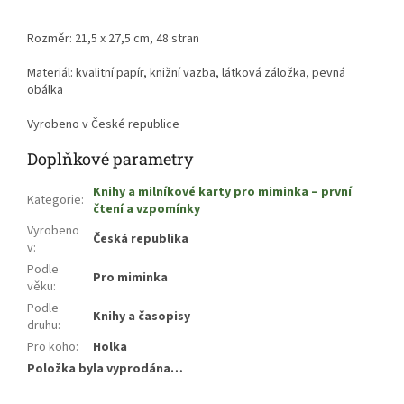
Rozměr: 21,5 x 27,5 cm, 48 stran
Materiál: kvalitní papír, knižní vazba, látková záložka, pevná
obálka
Vyrobeno v České republice
Doplňkové parametry
Knihy a milníkové karty pro miminka – první
Kategorie
:
čtení a vzpomínky
Vyrobeno
Česká republika
v
:
Podle
Pro miminka
věku
:
Podle
Knihy a časopisy
druhu
:
Pro koho
:
Holka
Položka byla vyprodána…