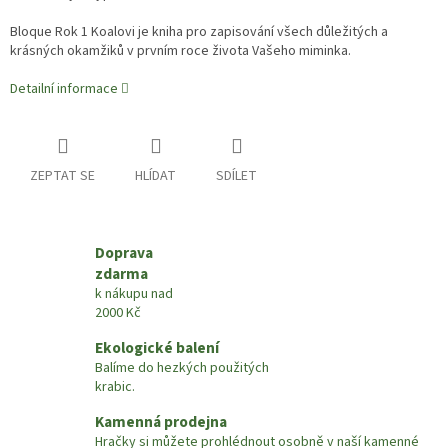
Bloque Rok 1 Koalovi je kniha pro zapisování všech důležitých a
krásných okamžiků v prvním roce života Vašeho miminka.
Detailní informace
ZEPTAT SE
HLÍDAT
SDÍLET
Doprava
zdarma
k nákupu nad
2000 Kč
Ekologické balení
Balíme do hezkých použitých
krabic.
Kamenná prodejna
Hračky si můžete prohlédnout osobně v naší kamenné