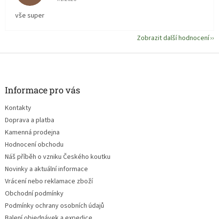
vše super
Zobrazit další hodnocení
Z
á
p
a
Informace pro vás
t
Kontakty
í
Doprava a platba
Kamenná prodejna
Hodnocení obchodu
Náš příběh o vzniku Českého koutku
Novinky a aktuální informace
Vrácení nebo reklamace zboží
Obchodní podmínky
Podmínky ochrany osobních údajů
Balení objednávek a expedice