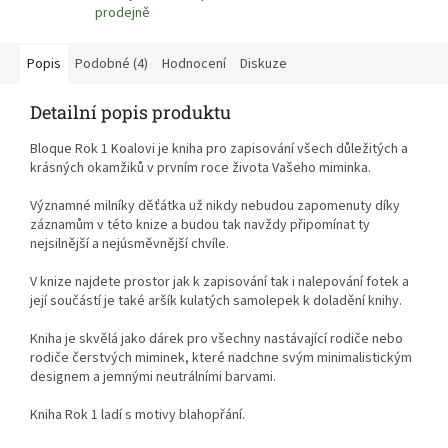
prodejně
Popis
Podobné (4)
Hodnocení
Diskuze
Detailní popis produktu
Bloque Rok 1 Koalovi je kniha pro zapisování všech důležitých a
krásných okamžiků v prvním roce života Vašeho miminka.
Významné milníky děťátka už nikdy nebudou zapomenuty díky
záznamům v této knize a budou tak navždy připomínat ty
nejsilnější a nejúsměvnější chvíle.
V knize najdete prostor jak k zapisování tak i nalepování fotek a
její součástí je také aršík kulatých samolepek k doladění knihy.
Kniha je skvělá jako dárek pro všechny nastávající rodiče nebo
rodiče čerstvých miminek, které nadchne svým minimalistickým
designem a jemnými neutrálními barvami.
Kniha Rok 1 ladí s motivy blahopřání.