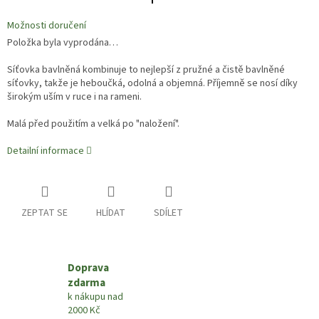
Možnosti doručení
Položka byla vyprodána…
Síťovka bavlněná kombinuje to nejlepší z pružné a čistě bavlněné
síťovky, takže je heboučká, odolná a objemná. Příjemně se nosí díky
širokým uším v ruce i na rameni.
Malá před použitím a velká po "naložení".
Detailní informace
ZEPTAT SE
HLÍDAT
SDÍLET
Doprava
zdarma
k nákupu nad
2000 Kč