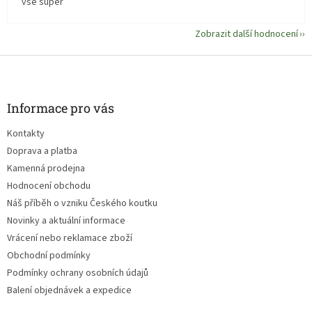
vše super
Zobrazit další hodnocení
Z
á
p
a
Informace pro vás
t
Kontakty
í
Doprava a platba
Kamenná prodejna
Hodnocení obchodu
Náš příběh o vzniku Českého koutku
Novinky a aktuální informace
Vrácení nebo reklamace zboží
Obchodní podmínky
Podmínky ochrany osobních údajů
Balení objednávek a expedice