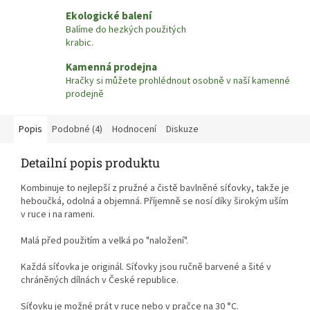
Ekologické balení
Balíme do hezkých použitých
krabic.
Kamenná prodejna
Hračky si můžete prohlédnout osobně v naší kamenné
prodejně
Popis
Podobné (4)
Hodnocení
Diskuze
Detailní popis produktu
Kombinuje to nejlepší z pružné a čistě bavlněné síťovky, takže je
heboučká, odolná a objemná. Příjemně se nosí díky širokým uším
v ruce i na rameni.
Malá před použitím a velká po "naložení".
Každá síťovka je originál. Síťovky jsou ručně barvené a šité v
chráněných dílnách v České republice.
Síťovku je možné prát v ruce nebo v pračce na 30 °C.