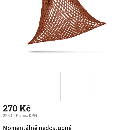
270 Kč
223,14 Kč bez DPH
Měrná
Momentálně nedostupné
cena: