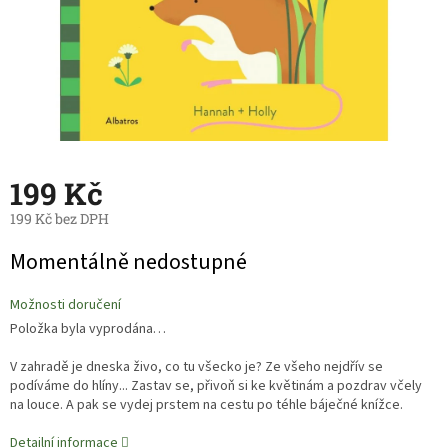
199 Kč
199 Kč bez DPH
Měrná
Momentálně nedostupné
cena:
Možnosti doručení
Položka byla vyprodána…
V zahradě je dneska živo, co tu všecko je? Ze všeho nejdřív se
podíváme do hlíny... Zastav se, přivoň si ke květinám a pozdrav včely
na louce. A pak se vydej prstem na cestu po téhle báječné knížce.
Detailní informace