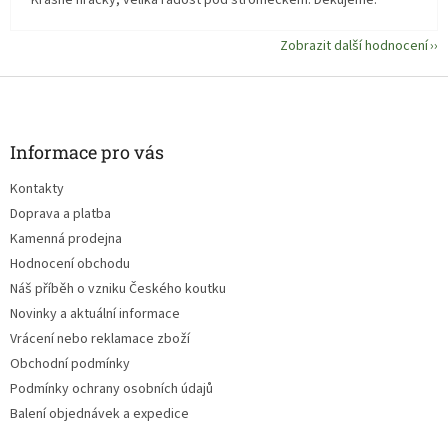
Krásné hračky, veliká radost pod stromečkem. Děkujeme.
Zobrazit další hodnocení
Z
á
p
a
Informace pro vás
t
Kontakty
í
Doprava a platba
Kamenná prodejna
Hodnocení obchodu
Náš příběh o vzniku Českého koutku
Novinky a aktuální informace
Vrácení nebo reklamace zboží
Obchodní podmínky
Podmínky ochrany osobních údajů
Balení objednávek a expedice