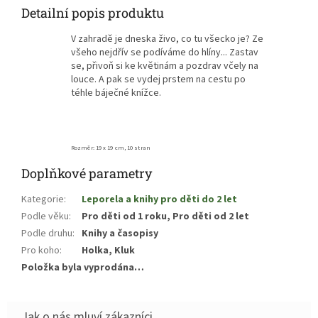
Detailní popis produktu
V zahradě je dneska živo, co tu všecko je? Ze
všeho nejdřív se podíváme do hlíny... Zastav
se, přivoň si ke květinám a pozdrav včely na
louce. A pak se vydej prstem na cestu po
téhle báječné knížce.
Rozměr: 19
x 19
cm, 10 stran
Doplňkové parametry
Kategorie
:
Leporela a knihy pro děti do 2 let
Podle věku
:
Pro děti od 1 roku, Pro děti od 2 let
Podle druhu
:
Knihy a časopisy
Pro koho
:
Holka, Kluk
Položka byla vyprodána…