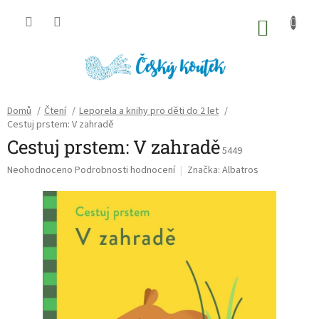
Přejít
na
NÁKU
obsah
KOŠÍK
Domů
/
Čtení
/
Leporela a knihy pro děti do 2 let
/
Cestuj prstem: V zahradě
Cestuj prstem: V zahradě
5449
Průměrné
Neohodnoceno
Podrobnosti hodnocení
Značka:
Albatros
hodnocení
produktu
je
0,0
z
5
hvězdiček.