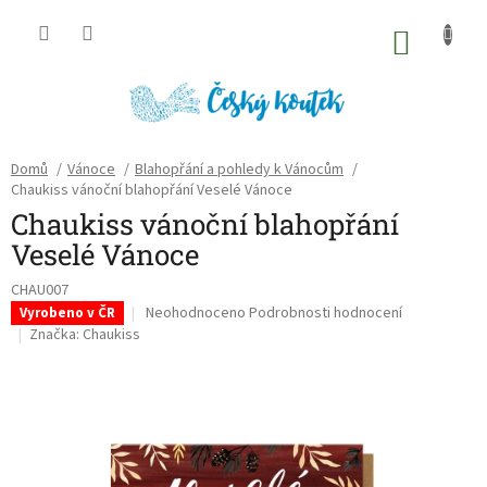
Přejít
na
NÁKU
obsah
KOŠÍK
Domů
/
Vánoce
/
Blahopřání a pohledy k Vánocům
/
Chaukiss vánoční blahopřání Veselé Vánoce
Chaukiss vánoční blahopřání
Veselé Vánoce
CHAU007
Průměrné
Neohodnoceno
Podrobnosti hodnocení
Vyrobeno v ČR
hodnocení
Značka:
Chaukiss
produktu
je
0,0
z
5
hvězdiček.