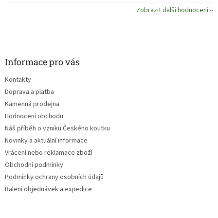
Zobrazit další hodnocení
Z
á
p
a
Informace pro vás
t
Kontakty
í
Doprava a platba
Kamenná prodejna
Hodnocení obchodu
Náš příběh o vzniku Českého koutku
Novinky a aktuální informace
Vrácení nebo reklamace zboží
Obchodní podmínky
Podmínky ochrany osobních údajů
Balení objednávek a expedice