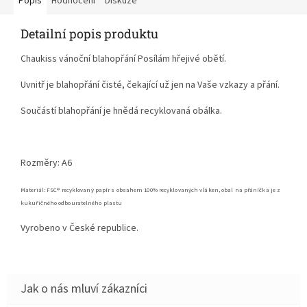
Popis
Hodnocení
Diskuze
Detailní popis produktu
Chaukiss vánoční blahopřání Posílám hřejivé obětí.
Uvnitř je blahopřání čisté, čekající už jen na Vaše vzkazy a přání.
Součástí blahopřání je hnědá recyklovaná obálka.
Rozměry: A6
Materiál: FSC
®
recyklovaný papír s obsahem 100% recyklovaných vláken, obal na přáníčka je z
kukuřičného odbouratelného plastu
Vyrobeno v České republice.