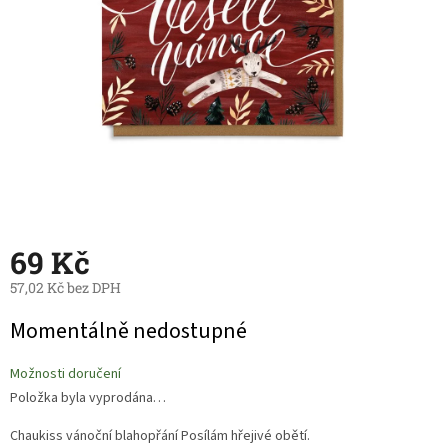
69 Kč
57,02 Kč bez DPH
Měrná
Momentálně nedostupné
cena:
Možnosti doručení
Položka byla vyprodána…
Chaukiss vánoční blahopřání Posílám hřejivé obětí.