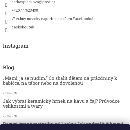
sarkaspicakova
@
post.cz
+420777623498
Všechny novinky najdete na našem Facebooku!
ceskykoutek
Instagram
Blog
„Mami, já se nudím.“ Co sbalit dětem na prázdniny k
babičce, na tábor nebo na dovolenou
25.6.2026
Jak vybrat keramický hrnek na kávu a čaj? Průvodce
velikostmi a tvary
22.6.2026
Rozvoj jemné motoriky od 1 roku: Jak podpořit šikovné
dětské ručičky hrou