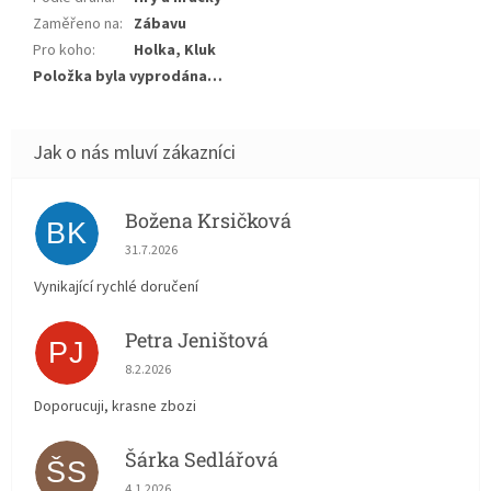
Zaměřeno na
:
Zábavu
Pro koho
:
Holka, Kluk
Položka byla vyprodána…
Božena Krsičková
BK
Hodnocení obchodu je 5 z 5 hvězdiček.
31.7.2026
Vynikající rychlé doručení
Petra Jeništová
PJ
Hodnocení obchodu je 5 z 5 hvězdiček.
8.2.2026
Doporucuji, krasne zbozi
Šárka Sedlářová
ŠS
Hodnocení obchodu je 5 z 5 hvězdiček.
4.1.2026