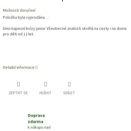
Možnosti doručení
Položka byla vyprodána…
Dino kapesní kvízy junior Všeobecné znalosti skvělá na cesty i na doma
pro děti od 12 let.
Detailní informace
ZEPTAT SE
HLÍDAT
SDÍLET
Doprava
zdarma
k nákupu nad