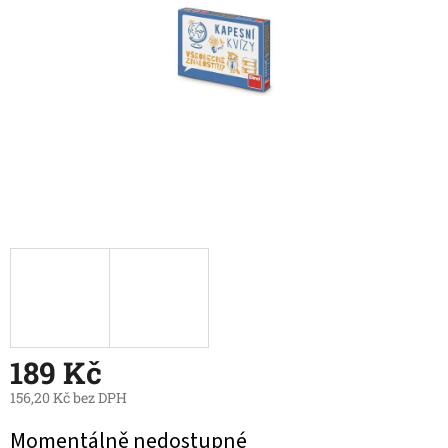
189 Kč
156,20 Kč bez DPH
Měrná
Momentálně nedostupné
cena: