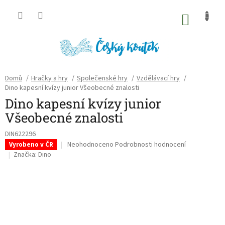
Přejít
na
NÁKU
obsah
KOŠÍK
Domů
/
Hračky a hry
/
Společenské hry
/
Vzdělávací hry
/
Dino kapesní kvízy junior Všeobecné znalosti
Dino kapesní kvízy junior
Všeobecné znalosti
DIN622296
Průměrné
Neohodnoceno
Podrobnosti hodnocení
Vyrobeno v ČR
hodnocení
Značka:
Dino
produktu
je
0,0
z
5
hvězdiček.