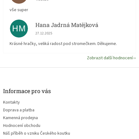
vše super
Hana Jadrná Matějková
HM
Hodnocení obchodu je 5 z 5 hvězdiček.
27.12.2025
Krásné hračky, veliká radost pod stromečkem. Děkujeme.
Zobrazit další hodnocení
Z
á
p
a
Informace pro vás
t
Kontakty
í
Doprava a platba
Kamenná prodejna
Hodnocení obchodu
Náš příběh o vzniku Českého koutku