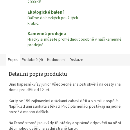
2000 Kč
Ekologické balení
Balíme do hezkých použitých
krabic.
Kamenná prodejna
Hračky si můžete prohlédnout osobně v naší kamenné
prodejně
Popis
Podobné (4)
Hodnocení
Diskuze
Detailní popis produktu
Dino kapesní kvízy junior Všeobecné znalosti skvělá na cesty i na
doma pro děti od 12 let.
Karty se 159 zajímavými otázkami zabaví děti a s nimi i dospělé.
Například umí surikata štěkat? Proč plameňáci postávají na jedné
noze? A mnoho dalších.
Na lícové straně jsou vždy tři otázky a správné odpovědi na ně si
děti mohou ověřit na zadní straně karty.