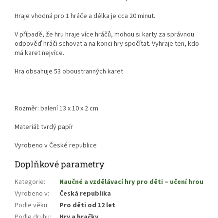
Hraje vhodná pro 1 hráče a délka je cca 20 minut.
V případě, že hru hraje více hráčů, mohou si karty za správnou
odpověď hráči schovat a na konci hry spočítat. Vyhraje ten, kdo
má karet nejvíce.
Hra obsahuje 53 oboustranných karet
Rozměr: balení 13 x 10 x 2 cm
Materiál: tvrdý papír
Vyrobeno v České republice
Doplňkové parametry
Kategorie
:
Naučné a vzdělávací hry pro děti – učení hrou
Vyrobeno v
:
Česká republika
Podle věku
:
Pro děti od 12 let
Podle druhu
:
Hry a hračky