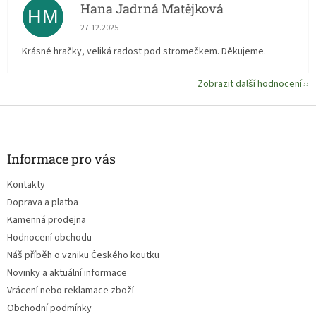
Hana Jadrná Matějková
HM
Hodnocení obchodu je 5 z 5 hvězdiček.
27.12.2025
Krásné hračky, veliká radost pod stromečkem. Děkujeme.
Zobrazit další hodnocení
Z
á
p
a
Informace pro vás
t
Kontakty
í
Doprava a platba
Kamenná prodejna
Hodnocení obchodu
Náš příběh o vzniku Českého koutku
Novinky a aktuální informace
Vrácení nebo reklamace zboží
Obchodní podmínky