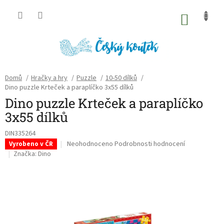
Přejít
na
NÁKU
obsah
KOŠÍK
Domů
/
Hračky a hry
/
Puzzle
/
10-50 dílků
/
Dino puzzle Krteček a paraplíčko 3x55 dílků
Dino puzzle Krteček a paraplíčko
3x55 dílků
DIN335264
Průměrné
Neohodnoceno
Podrobnosti hodnocení
Vyrobeno v ČR
hodnocení
Značka:
Dino
produktu
je
0,0
z
5
hvězdiček.