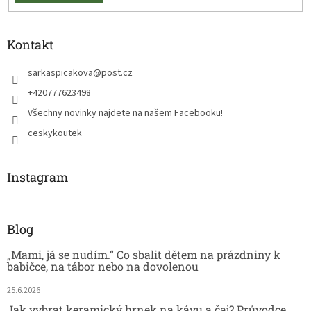
Kontakt
sarkaspicakova
@
post.cz
+420777623498
Všechny novinky najdete na našem Facebooku!
ceskykoutek
Instagram
Blog
„Mami, já se nudím.“ Co sbalit dětem na prázdniny k
babičce, na tábor nebo na dovolenou
25.6.2026
Jak vybrat keramický hrnek na kávu a čaj? Průvodce