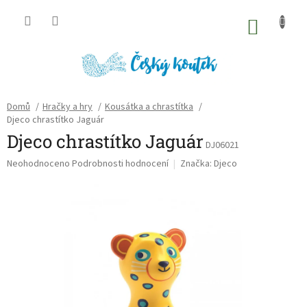
Přejít
na
NÁKU
obsah
KOŠÍK
Domů
/
Hračky a hry
/
Kousátka a chrastítka
/
Djeco chrastítko Jaguár
Djeco chrastítko Jaguár
DJ06021
Průměrné
Neohodnoceno
Podrobnosti hodnocení
Značka:
Djeco
hodnocení
produktu
je
0,0
z
5
hvězdiček.