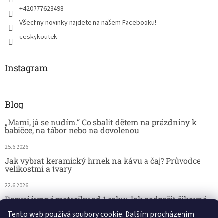
+420777623498
Všechny novinky najdete na našem Facebooku!
ceskykoutek
Instagram
Blog
„Mami, já se nudím.“ Co sbalit dětem na prázdniny k
babičce, na tábor nebo na dovolenou
25.6.2026
Jak vybrat keramický hrnek na kávu a čaj? Průvodce
velikostmi a tvary
22.6.2026
Rozvoj jemné motoriky od 1 roku: Jak podpořit šikovné
dětské ručičky hrou
Tento web používá soubory cookie. Dalším procházením