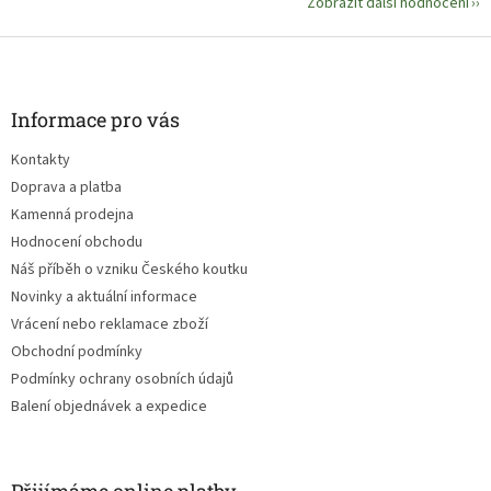
Zobrazit další hodnocení
Z
á
p
a
Informace pro vás
t
Kontakty
í
Doprava a platba
Kamenná prodejna
Hodnocení obchodu
Náš příběh o vzniku Českého koutku
Novinky a aktuální informace
Vrácení nebo reklamace zboží
Obchodní podmínky
Podmínky ochrany osobních údajů
Balení objednávek a expedice