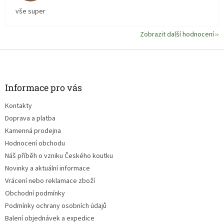
vše super
Zobrazit další hodnocení
Z
á
p
a
Informace pro vás
t
Kontakty
í
Doprava a platba
Kamenná prodejna
Hodnocení obchodu
Náš příběh o vzniku Českého koutku
Novinky a aktuální informace
Vrácení nebo reklamace zboží
Obchodní podmínky
Podmínky ochrany osobních údajů
Balení objednávek a expedice