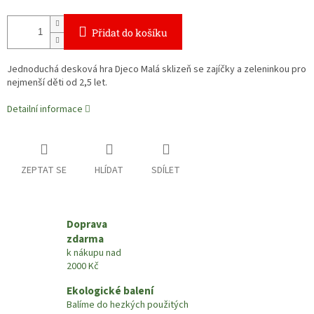
Přidat do košíku
Jednoduchá desková hra Djeco Malá sklizeň se zajíčky a zeleninkou pro
nejmenší děti od 2,5 let.
Detailní informace
ZEPTAT SE
HLÍDAT
SDÍLET
Doprava
zdarma
k nákupu nad
2000 Kč
Ekologické balení
Balíme do hezkých použitých