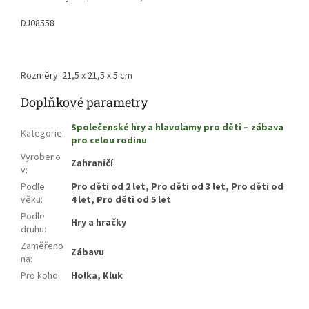
DJ08558
Rozměry: 21,5 x 21,5 x 5 cm
Doplňkové parametry
Společenské hry a hlavolamy pro děti – zábava
Kategorie
:
pro celou rodinu
Vyrobeno
Zahraničí
v
:
Podle
Pro děti od 2 let, Pro děti od 3 let, Pro děti od
věku
:
4 let, Pro děti od 5 let
Podle
Hry a hračky
druhu
:
Zaměřeno
Zábavu
na
:
Pro koho
:
Holka, Kluk