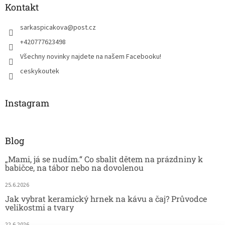
Kontakt
sarkaspicakova
@
post.cz
+420777623498
Všechny novinky najdete na našem Facebooku!
ceskykoutek
Instagram
Blog
„Mami, já se nudím.“ Co sbalit dětem na prázdniny k
babičce, na tábor nebo na dovolenou
25.6.2026
Jak vybrat keramický hrnek na kávu a čaj? Průvodce
velikostmi a tvary
22.6.2026