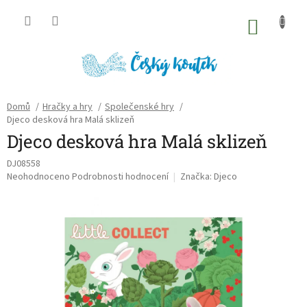
Přejít
na
NÁKU
obsah
KOŠÍK
Domů
/
Hračky a hry
/
Společenské hry
/
Djeco desková hra Malá sklizeň
Djeco desková hra Malá sklizeň
DJ08558
Průměrné
Neohodnoceno
Podrobnosti hodnocení
Značka:
Djeco
hodnocení
produktu
je
0,0
z
5
hvězdiček.