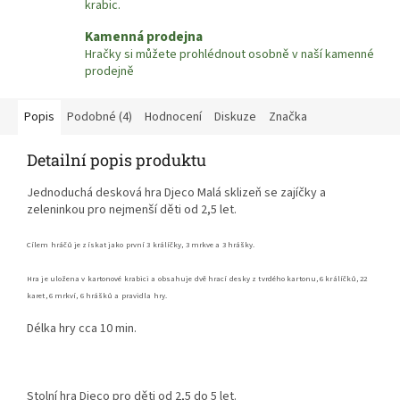
krabic.
Kamenná prodejna
Hračky si můžete prohlédnout osobně v naší kamenné
prodejně
Popis
Podobné (4)
Hodnocení
Diskuze
Značka
Detailní popis produktu
Jednoduchá desková hra Djeco Malá sklizeň se zajíčky a
zeleninkou pro nejmenší děti od 2,5 let.
Cílem hráčů je získat jako první 3 králíčky, 3 mrkve a 3 hrášky.
Hra je uložena v kartonové krabici a obsahuje dvě hrací desky z tvrdého kartonu, 6 králíčků, 22
karet, 6 mrkví, 6 hrášků a pravidla hry.
Délka hry cca 10 min.
Stolní hra Djeco pro děti od 2,5 do 5 let.