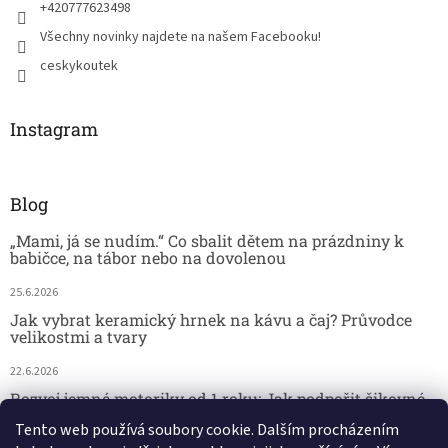
+420777623498
Všechny novinky najdete na našem Facebooku!
ceskykoutek
Instagram
Blog
„Mami, já se nudím.“ Co sbalit dětem na prázdniny k
babičce, na tábor nebo na dovolenou
25.6.2026
Jak vybrat keramický hrnek na kávu a čaj? Průvodce
velikostmi a tvary
22.6.2026
Rozvoj jemné motoriky od 1 roku: Jak podpořit šikovné
dětské ručičky hrou
Tento web používá soubory cookie. Dalším procházením