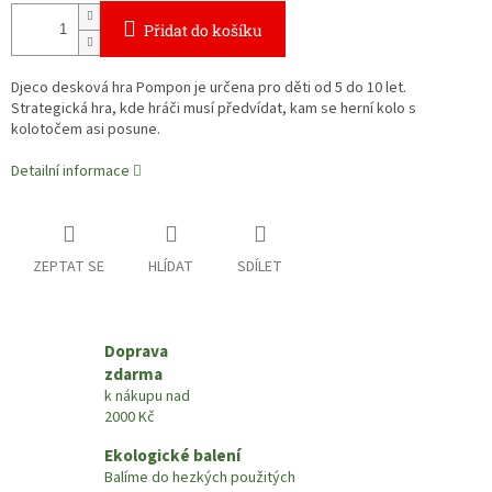
Přidat do košíku
Djeco desková hra Pompon je určena pro děti od 5 do 10 let.
Strategická hra, kde hráči musí předvídat, kam se herní kolo s
kolotočem asi posune.
Detailní informace
ZEPTAT SE
HLÍDAT
SDÍLET
Doprava
zdarma
k nákupu nad
2000 Kč
Ekologické balení
Balíme do hezkých použitých