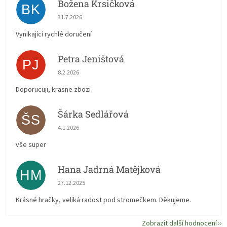
Božena Krsičková
BK
Hodnocení obchodu je 5 z 5 hvězdiček.
31.7.2026
Vynikající rychlé doručení
Petra Jeništová
PJ
Hodnocení obchodu je 5 z 5 hvězdiček.
8.2.2026
Doporucuji, krasne zbozi
Šárka Sedlářová
ŠS
Hodnocení obchodu je 5 z 5 hvězdiček.
4.1.2026
vše super
Hana Jadrná Matějková
HM
Hodnocení obchodu je 5 z 5 hvězdiček.
27.12.2025
Krásné hračky, veliká radost pod stromečkem. Děkujeme.
Zobrazit další hodnocení