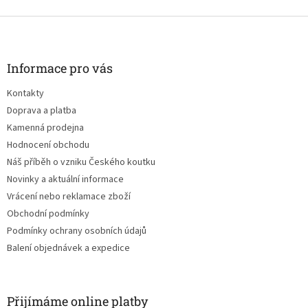
Z
á
p
a
Informace pro vás
t
Kontakty
í
Doprava a platba
Kamenná prodejna
Hodnocení obchodu
Náš příběh o vzniku Českého koutku
Novinky a aktuální informace
Vrácení nebo reklamace zboží
Obchodní podmínky
Podmínky ochrany osobních údajů
Balení objednávek a expedice
Přijímáme online platby