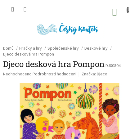
Přejít
na
NÁKU
obsah
KOŠÍK
Domů
/
Hračky a hry
/
Společenské hry
/
Deskové hry
/
Djeco desková hra Pompon
Djeco desková hra Pompon
DJ00804
Průměrné
Neohodnoceno
Podrobnosti hodnocení
Značka:
Djeco
hodnocení
produktu
je
0,0
z
5
hvězdiček.