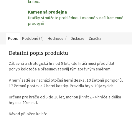
krabic.
Kamenná prodejna
Hračky si můžete prohlédnout osobně v naší kamenné
prodejně
Popis
Podobné (4)
Hodnocení
Diskuze
Značka
Detailní popis produktu
Zábavná a strategická hra od 5 let, kde hráči musí předvídat
pohyb kolotoče a přesunovat svůj tým správným směrem.
V herní sadě se nachází otočná herní deska, 10 žetonů pomponů,
17 žetonů postav a 2 herní kostky. Pravidla hry v 10 jazycích.
Určena pro hráče od 5 do 10 let, mohou ji hrát 2 - 4 hráče a délka
hry cca 20 minut.
Návod přiložen ke hře.