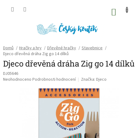
Přejít
na
NÁKU
obsah
KOŠÍK
Domů
/
Hračky a hry
/
Dřevěné hračky
/
Stavebnice
/
Djeco dřevěná dráha Zig go 14 dílků
Djeco dřevěná dráha Zig go 14 dílků
DJ05646
Průměrné
Neohodnoceno
Podrobnosti hodnocení
Značka:
Djeco
hodnocení
produktu
je
0,0
z
5
hvězdiček.