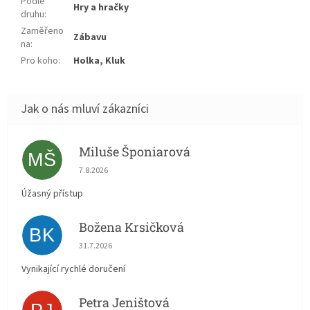
Podle
Hry a hračky
druhu
:
Zaměřeno
Zábavu
na
:
Pro koho
:
Holka, Kluk
Miluše Šponiarová
MŠ
Hodnocení obchodu je 5 z 5 hvězdiček.
7.8.2026
Úžasný přístup
Božena Krsičková
BK
Hodnocení obchodu je 5 z 5 hvězdiček.
31.7.2026
Vynikající rychlé doručení
Petra Jeništová