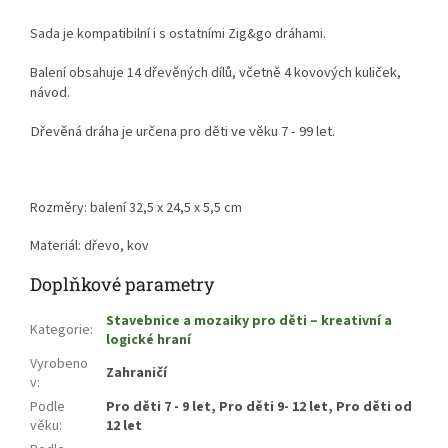
Sada je kompatibilní i s ostatními Zig&go dráhami.
včetně 4 kovových kuliček,
Balení obsahuje 14 dřevěných dílů,
návod.
Dřevěná dráha je určena pro děti ve věku 7 - 99
let.
Rozměry: balení 32,5 x 24,5 x 5,5 cm
Materiál: dřevo, kov
Doplňkové parametry
Stavebnice a mozaiky pro děti – kreativní a
Kategorie
:
logické hraní
Vyrobeno
Zahraničí
v
:
Podle
Pro děti 7 - 9 let, Pro děti 9- 12 let, Pro děti od
věku
:
12 let