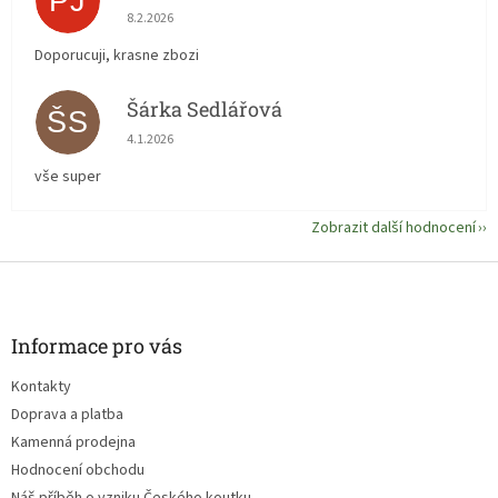
PJ
Hodnocení obchodu je 5 z 5 hvězdiček.
8.2.2026
Doporucuji, krasne zbozi
Šárka Sedlářová
ŠS
Hodnocení obchodu je 5 z 5 hvězdiček.
4.1.2026
vše super
Zobrazit další hodnocení
Z
á
p
a
Informace pro vás
t
Kontakty
í
Doprava a platba
Kamenná prodejna
Hodnocení obchodu