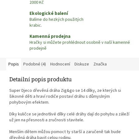
2000 Kč
Ekologické balení
Balíme do hezkých použitých
krabic.
Kamenná prodejna
Hračky si můžete prohlédnout osobně v naší kamenné
prodejně
Popis
Podobné (4)
Hodnocení
Diskuze
Značka
Detailní popis produktu
Super Djeco dřevěná dráha Zig&go se 14 dílky, ze kterých si
šikovné děti a hraví rodiče postaví dráhu s důmyslným
pohybovým efektem.
Díky kuličce se jednotlivé dílky celé dráhy dají do pohybu a záleží
už jen na přesnosti a zručnosti stavitele.
Menším dětem můžou pomoct ty starší a zaručeně tak bude
dřevěná dráha bavit celou rodinu.