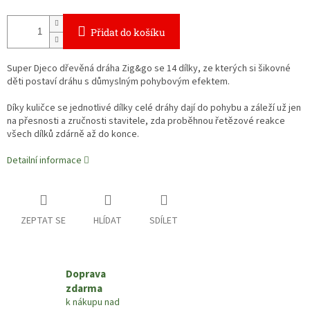
Přidat do košíku
Super Djeco dřevěná dráha Zig&go se 14 dílky, ze kterých si šikovné
děti postaví dráhu s důmyslným pohybovým efektem.
Díky kuličce se jednotlivé dílky celé dráhy dají do pohybu a záleží už jen
na přesnosti a zručnosti stavitele, zda proběhnou řetězové reakce
všech dílků zdárně až do konce.
Detailní informace
ZEPTAT SE
HLÍDAT
SDÍLET
Doprava
zdarma
k nákupu nad