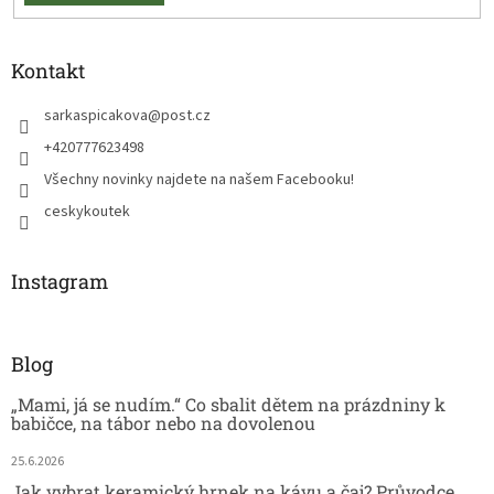
Kontakt
sarkaspicakova
@
post.cz
+420777623498
Všechny novinky najdete na našem Facebooku!
ceskykoutek
Instagram
Blog
„Mami, já se nudím.“ Co sbalit dětem na prázdniny k
babičce, na tábor nebo na dovolenou
25.6.2026
Jak vybrat keramický hrnek na kávu a čaj? Průvodce