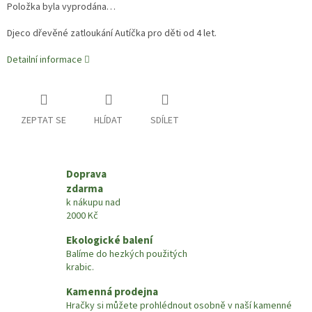
Položka byla vyprodána…
Djeco dřevěné zatloukání Autíčka pro děti od 4 let.
Detailní informace
ZEPTAT SE
HLÍDAT
SDÍLET
Doprava
zdarma
k nákupu nad
2000 Kč
Ekologické balení
Balíme do hezkých použitých
krabic.
Kamenná prodejna
Hračky si můžete prohlédnout osobně v naší kamenné