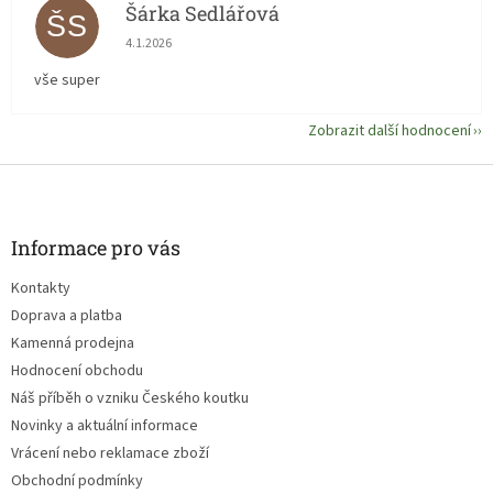
Šárka Sedlářová
ŠS
Hodnocení obchodu je 5 z 5 hvězdiček.
4.1.2026
vše super
Zobrazit další hodnocení
Z
á
p
a
Informace pro vás
t
Kontakty
í
Doprava a platba
Kamenná prodejna
Hodnocení obchodu
Náš příběh o vzniku Českého koutku
Novinky a aktuální informace
Vrácení nebo reklamace zboží
Obchodní podmínky