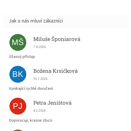
Miluše Šponiarová
MŠ
Hodnocení obchodu je 5 z 5 hvězdiček.
7.8.2026
Úžasný přístup
Božena Krsičková
BK
Hodnocení obchodu je 5 z 5 hvězdiček.
31.7.2026
Vynikající rychlé doručení
Petra Jeništová
PJ
Hodnocení obchodu je 5 z 5 hvězdiček.
8.2.2026
Doporucuji, krasne zbozi