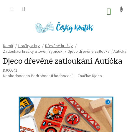
Přejít
na
NÁKU
obsah
KOŠÍK
Domů
/
Hračky a hry
/
Dřevěné hračky
/
Zatloukací hračky a lovení rybiček
/
Djeco dřevěné zatloukání Autíčka
Djeco dřevěné zatloukání Autíčka
DJ06641
Průměrné
Neohodnoceno
Podrobnosti hodnocení
Značka:
Djeco
hodnocení
produktu
je
0,0
z
5
hvězdiček.