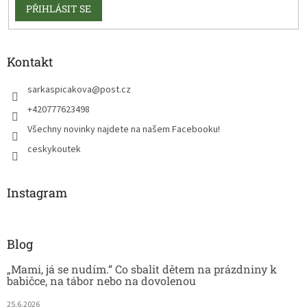
PŘIHLÁSIT SE
Kontakt
sarkaspicakova
@
post.cz
+420777623498
Všechny novinky najdete na našem Facebooku!
ceskykoutek
Instagram
Blog
„Mami, já se nudím.“ Co sbalit dětem na prázdniny k
babičce, na tábor nebo na dovolenou
25.6.2026