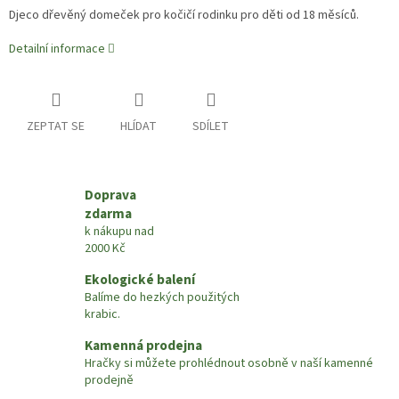
Djeco dřevěný domeček pro kočičí rodinku pro děti od 18 měsíců.
Detailní informace
ZEPTAT SE
HLÍDAT
SDÍLET
Doprava
zdarma
k nákupu nad
2000 Kč
Ekologické balení
Balíme do hezkých použitých
krabic.
Kamenná prodejna
Hračky si můžete prohlédnout osobně v naší kamenné
prodejně