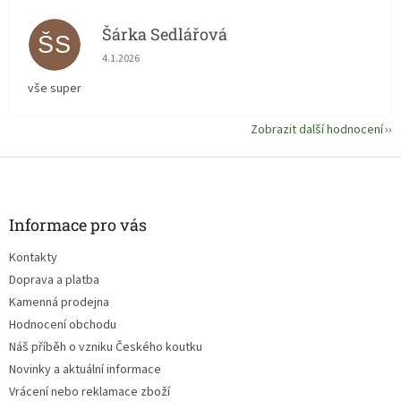
Šárka Sedlářová
ŠS
Hodnocení obchodu je 5 z 5 hvězdiček.
4.1.2026
vše super
Zobrazit další hodnocení
Z
á
p
a
Informace pro vás
t
Kontakty
í
Doprava a platba
Kamenná prodejna
Hodnocení obchodu
Náš příběh o vzniku Českého koutku
Novinky a aktuální informace
Vrácení nebo reklamace zboží