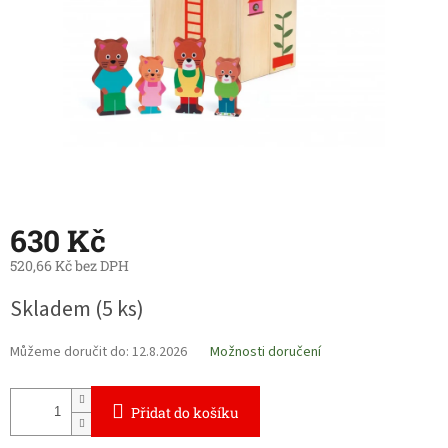
630 Kč
520,66 Kč bez DPH
Měrná
Skladem
(5 ks)
cena:
Můžeme doručit do:
12.8.2026
Možnosti doručení
Přidat do košíku