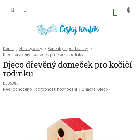
Přejít
na
NÁKU
obsah
KOŠÍK
Domů
/
Hračky a hry
/
Panenky a postavičky
/
Djeco dřevěný domeček pro kočičí rodinku
Djeco dřevěný domeček pro kočičí
rodinku
DJ06385
Průměrné
Neohodnoceno
Podrobnosti hodnocení
Značka:
Djeco
hodnocení
produktu
je
0,0
z
5
hvězdiček.