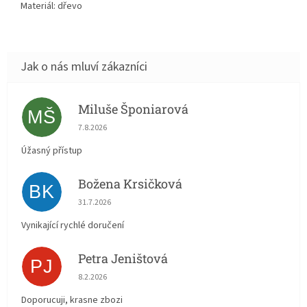
Materiál: dřevo
Miluše Šponiarová
MŠ
Hodnocení obchodu je 5 z 5 hvězdiček.
7.8.2026
Úžasný přístup
Božena Krsičková
BK
Hodnocení obchodu je 5 z 5 hvězdiček.
31.7.2026
Vynikající rychlé doručení
Petra Jeništová
PJ
Hodnocení obchodu je 5 z 5 hvězdiček.
8.2.2026
Doporucuji, krasne zbozi