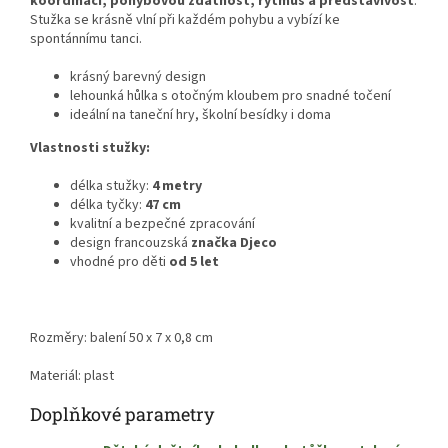
koordinaci, pohybovou zdatnost, rytmus a představivost
.
Stužka se krásně vlní při každém pohybu a vybízí ke
spontánnímu tanci.
krásný barevný design
lehounká hůlka s otočným kloubem pro snadné točení
ideální na taneční hry, školní besídky i doma
Vlastnosti stužky:
délka stužky:
4 metry
délka tyčky:
47 cm
kvalitní a bezpečné zpracování
design francouzská
značka Djeco
vhodné pro děti
od 5 let
Rozměry: balení 50 x 7 x 0,8 cm
Materiál: plast
Doplňkové parametry