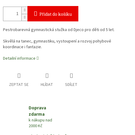
Přidat do košíku
Pestrobarevná gymnastická stužka od Djeco pro děti od 5 let.
Skvělá na tanec, gymnastiku, vystoupení a rozvoj pohybové
koordinace i fantazie.
Detailní informace
ZEPTAT SE
HLÍDAT
SDÍLET
Doprava
zdarma
k nákupu nad
2000 Kč