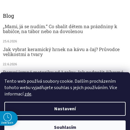
Blog
„Mami, já se nudím.“ Co sbalit dětem na prázdniny k
babičce, na tábor nebo na dovolenou
25.6.2026
Jak vybrat keramický hrnek na kávu a čaj? Průvodce
velikostmi a tvary
22.6.2026
Rozvoj jemné motoriky od 1 roku: Jak podpořit šikovné
dětské ručičky hrou
Tento web používá soubory cookie. Dalším procházením
tohoto webu vyjadřujete souhlas s jejich používáním. Více
18.6.2026
informací
zde
.
Nastavení
Vytvořil Shoptet
Zobrazit
29.7. kamenná prodejna - DOVOLENÁ. 🚚 Doprava zdarma při nákupu
Copyright 2026
Český koutek
. Všechna práva vyhrazena.
Souhlasím