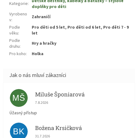
Dětské deštníky, kabelky a batůžky – stylové
Kategorie
:
doplňky pro děti
Vyrobeno
Zahraničí
v
:
Podle
Pro děti od 5 let, Pro děti od 6 let, Pro děti 7 - 9
věku
:
let
Podle
Hry a hračky
druhu
:
Pro koho
:
Holka
Miluše Šponiarová
MŠ
Hodnocení obchodu je 5 z 5 hvězdiček.
7.8.2026
Úžasný přístup
Božena Krsičková
BK
Hodnocení obchodu je 5 z 5 hvězdiček.
31.7.2026