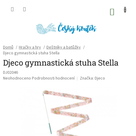
Přejít
na
NÁKU
obsah
KOŠÍK
Domů
/
Hračky a hry
/
Deštníky a batůžky
/
Djeco gymnastická stuha Stella
Djeco gymnastická stuha Stella
DJ02046
Průměrné
Neohodnoceno
Podrobnosti hodnocení
Značka:
Djeco
hodnocení
produktu
je
0,0
z
5
hvězdiček.