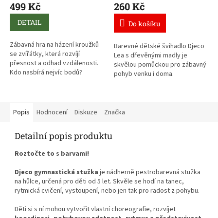
499 Kč
260 Kč
DETAIL
Do košíku
Zábavná hra na házení kroužků
Barevné dětské švihadlo Djeco
se zvířátky, která rozvíjí
Lea s dřevěnými madly je
přesnost a odhad vzdálenosti.
skvělou pomůckou pro zábavný
Kdo nasbírá nejvíc bodů?
pohyb venku i doma.
S hrou si užijete určitě spoustu
Podporuje obratnost, hrubou
zábavy.
motoriku a koordinaci.
Popis
Hodnocení
Diskuze
Značka
Skvělá dětská venkovní i vnitřní
hra se zvířátky rozvíjejí také
Detailní popis produktu
motoriku a koordinaci.
Roztočte to s barvami!
Djeco gymnastická stužka
je nádherně pestrobarevná stužka
na hůlce, určená pro děti od 5 let. Skvěle se hodí na tanec,
rytmická cvičení, vystoupení, nebo jen tak pro radost z pohybu.
Děti si s ní mohou vytvořit vlastní choreografie, rozvíjet