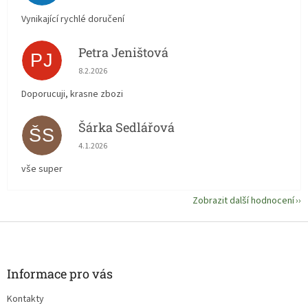
Vynikající rychlé doručení
Petra Jeništová
PJ
Hodnocení obchodu je 5 z 5 hvězdiček.
8.2.2026
Doporucuji, krasne zbozi
Šárka Sedlářová
ŠS
Hodnocení obchodu je 5 z 5 hvězdiček.
4.1.2026
vše super
Zobrazit další hodnocení
Z
á
p
a
Informace pro vás
t
Kontakty
í