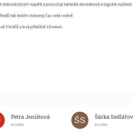
t dobrodružství i napětí a procvičují taktické dovednosti a logické myšlení.
řináší tak dobře strávený čas celé rodině.
až 5 hráčů a trvá přibližně 10 minut.
Petra Jeništová
Šárka Sedlářo
J
ŠS
Hodnocení obchodu je 5 z 5 hvězdiček.
Hodnocení obchodu je
8.2.2026
4.1.2026