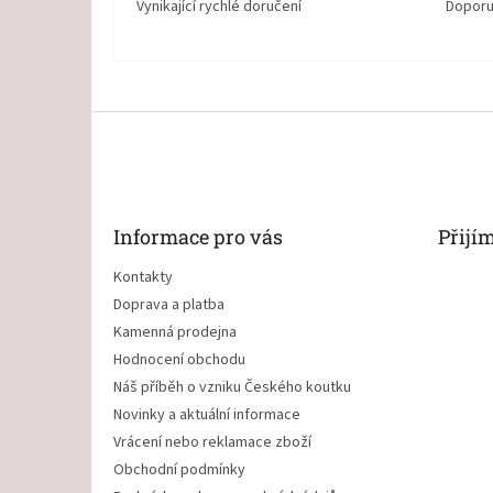
Vynikající rychlé doručení
Doporu
Z
á
p
a
t
Informace pro vás
Přijí
í
Kontakty
Doprava a platba
Kamenná prodejna
Hodnocení obchodu
Náš příběh o vzniku Českého koutku
Novinky a aktuální informace
Vrácení nebo reklamace zboží
Obchodní podmínky