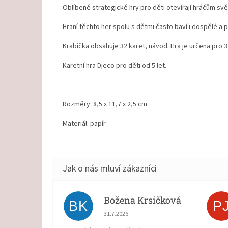
Oblíbené strategické hry pro děti otevírají hráčům svě
Hraní těchto her spolu s dětmi často baví i dospělé a p
Krabička obsahuje 32 karet, návod. Hra je určena pro 3 
Karetní hra Djeco pro děti od 5 let.
Rozměry: 8,5 x 11,7 x 2,5 cm
Materiál: papír
Božena Krsičková
BK
P
Hodnocení obchodu je 5 z 5 hvězdiček.
31.7.2026