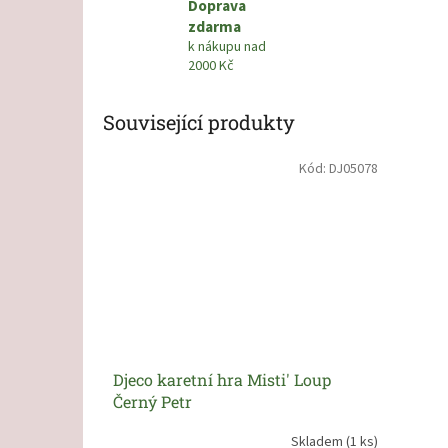
Doprava
zdarma
k nákupu nad
2000 Kč
Související produkty
Kód:
DJ05078
Djeco karetní hra Misti' Loup
Černý Petr
Skladem
(1 ks)