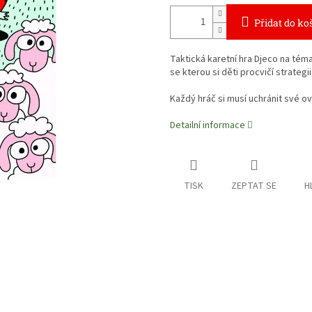
Přidat do ko
Taktická karetní hra Djeco na téma
se kterou si děti procvičí strategi
Každý hráč si musí uchránit své o
Detailní informace
TISK
ZEPTAT SE
H