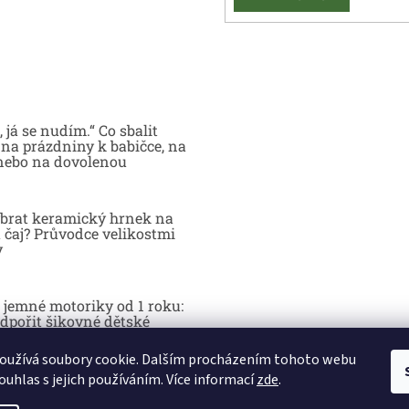
 já se nudím.“ Co sbalit
na prázdniny k babičce, na
nebo na dovolenou
brat keramický hrnek na
 čaj? Průvodce velikostmi
y
 jemné motoriky od 1 roku:
dpořit šikovné dětské
y hrou
oužívá soubory cookie. Dalším procházením tohoto webu
ouhlas s jejich používáním. Více informací
zde
.