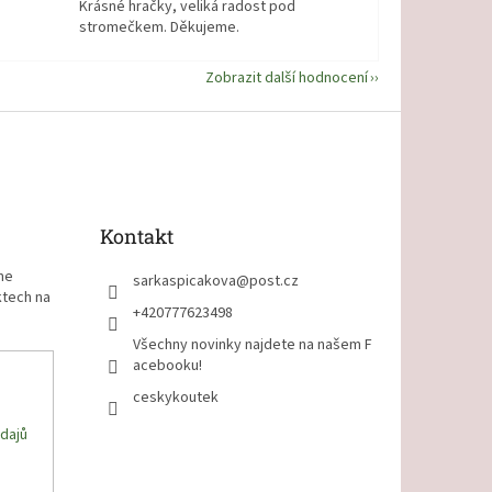
Krásné hračky, veliká radost pod
stromečkem. Děkujeme.
Zobrazit další hodnocení
Kontakt
me
sarkaspicakova
@
post.cz
ktech na
+420777623498
Všechny novinky najdete na našem F
acebooku!
ceskykoutek
dajů