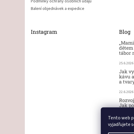
Podmínky ochrany osobních údajů
Balení objednávek a expedice
Instagram
Blog
„Mami,
dětem 
tábor 
25.6.2026
Jak vy
kávu a
a tvar
22.6.2026
Rozvoj
Jak po
ručičk
Tento web p
18.6.2026
vyjadřujete s