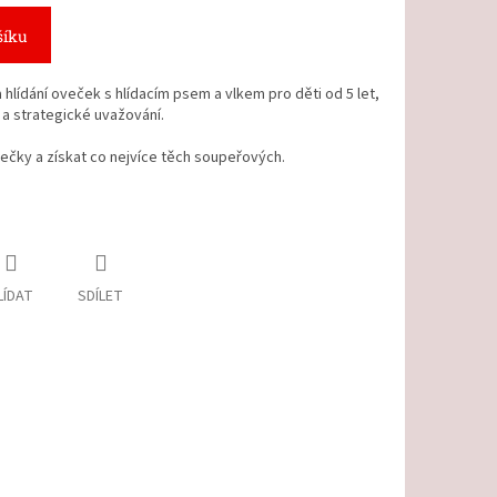
šíku
 hlídání oveček s hlídacím psem a vlkem pro děti od 5 let,
i a strategické uvažování.
večky a získat co nejvíce těch soupeřových.
LÍDAT
SDÍLET