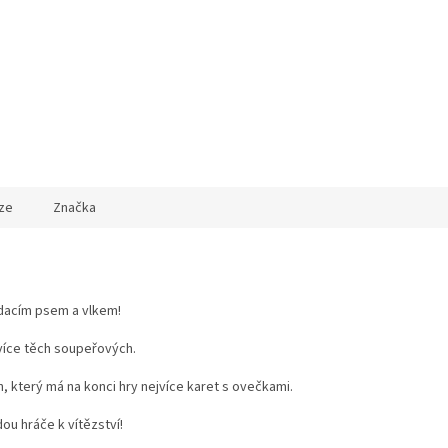
ze
Značka
lídacím psem a vlkem!
jvíce těch soupeřových.
 ten, který má na konci hry nejvíce karet s ovečkami.
u hráče k vítězství!