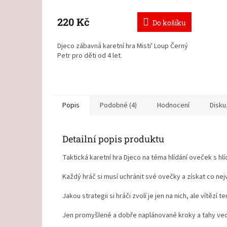
220 Kč
Do košíku
Djeco zábavná karetní hra Misti' Loup Černý
Petr pro děti od 4 let.
Popis
Podobné (4)
Hodnocení
Disku
Detailní popis produktu
Taktická karetní hra Djeco na téma hlídání oveček s h
Každý hráč si musí uchránit své ovečky a získat co ne
Jakou strategii si hráči zvolí je jen na nich, ale vítězí
Jen promyšlené a dobře naplánované kroky a tahy vedo