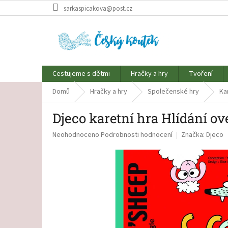
Přejít
sarkaspicakova@post.cz
na
obsah
Cestujeme s dětmi
Hračky a hry
Tvoření
Domů
Hračky a hry
Společenské hry
Ka
Djeco karetní hra Hlídání o
Průměrné
Neohodnoceno
Podrobnosti hodnocení
Značka:
Djeco
hodnocení
produktu
je
0,0
z
5
hvězdiček.