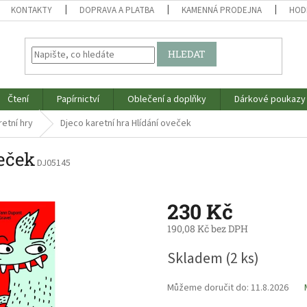
KONTAKTY
DOPRAVA A PLATBA
KAMENNÁ PRODEJNA
HOD
HLEDAT
Čtení
Papírnictví
Oblečení a doplňky
Dárkové poukazy
retní hry
Djeco karetní hra Hlídání oveček
veček
DJ05145
230 Kč
190,08 Kč bez DPH
Měrná
Skladem
(2 ks)
cena:
Můžeme doručit do:
11.8.2026