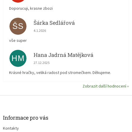
Doporucuji, krasne zbozi
Šárka Sedlářová
ŠS
Hodnocení obchodu je 5 z 5 hvězdiček.
4.1.2026
vše super
Hana Jadrná Matějková
HM
Hodnocení obchodu je 5 z 5 hvězdiček.
27.12.2025
Krásné hračky, veliká radost pod stromečkem. Děkujeme.
Zobrazit další hodnocení
Z
á
p
a
Informace pro vás
t
Kontakty
í