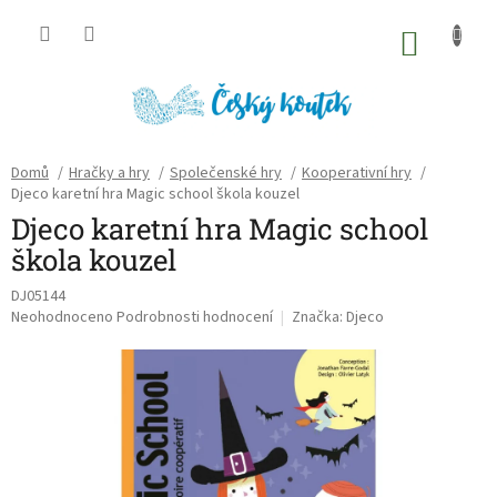
Přejít
na
NÁKU
obsah
KOŠÍK
Domů
/
Hračky a hry
/
Společenské hry
/
Kooperativní hry
/
Djeco karetní hra Magic school škola kouzel
Djeco karetní hra Magic school
škola kouzel
DJ05144
Průměrné
Neohodnoceno
Podrobnosti hodnocení
Značka:
Djeco
hodnocení
produktu
je
0,0
z
5
hvězdiček.