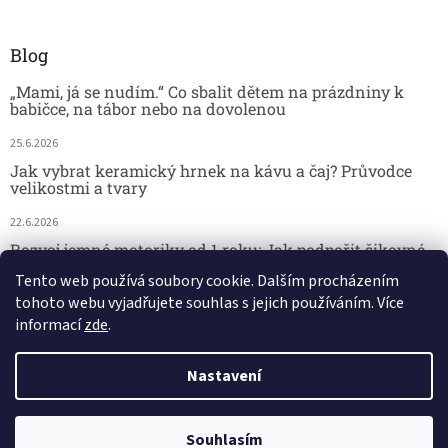
Blog
„Mami, já se nudím.“ Co sbalit dětem na prázdniny k
babičce, na tábor nebo na dovolenou
25.6.2026
Jak vybrat keramický hrnek na kávu a čaj? Průvodce
velikostmi a tvary
22.6.2026
Rozvoj jemné motoriky od 1 roku: Jak podpořit šikovné
dětské ručičky hrou
Tento web používá soubory cookie. Dalším procházením
tohoto webu vyjadřujete souhlas s jejich používáním. Více
18.6.2026
informací
zde
.
Nastavení
Vytvořil Shoptet
29.7. kamenná prodejna - DOVOLENÁ. 🚚 Doprava zdarma při nákupu
Copyright 2026
Český koutek
. Všechna práva vyhrazena.
Souhlasím