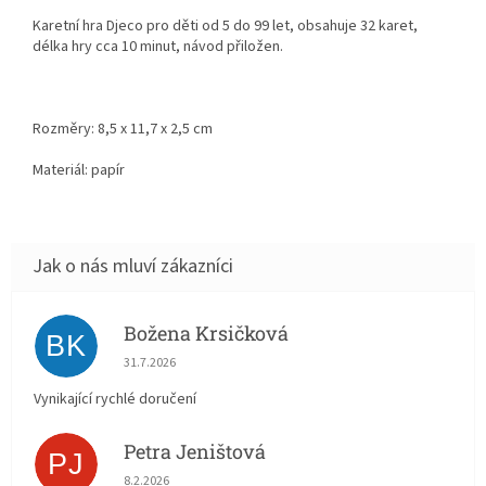
Karetní hra Djeco pro děti od 5 do 99 let, obsahuje 32 karet,
délka hry cca 10 minut, návod přiložen.
Rozměry: 8,5 x 11,7 x 2,5 cm
Materiál: papír
Božena Krsičková
BK
Hodnocení obchodu je 5 z 5 hvězdiček.
31.7.2026
Vynikající rychlé doručení
Petra Jeništová
PJ
Hodnocení obchodu je 5 z 5 hvězdiček.
8.2.2026