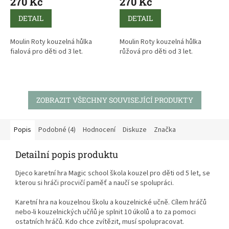
270 Kč
270 Kč
DETAIL
DETAIL
Moulin Roty kouzelná hůlka
Moulin Roty kouzelná hůlka
fialová pro děti od 3 let.
růžová pro děti od 3 let.
ZOBRAZIT VŠECHNY SOUVISEJÍCÍ PRODUKTY
Popis
Podobné (4)
Hodnocení
Diskuze
Značka
Detailní popis produktu
Djeco karetní hra Magic school škola kouzel pro děti od 5 let, se
kterou si hráči procvičí paměť a naučí se spolupráci.
Karetní hra na kouzelnou školu a kouzelnické učně. Cílem hráčů
nebo-li kouzelnických učňů je splnit 10 úkolů a to za pomoci
ostatních hráčů. Kdo chce zvítězit, musí spolupracovat.