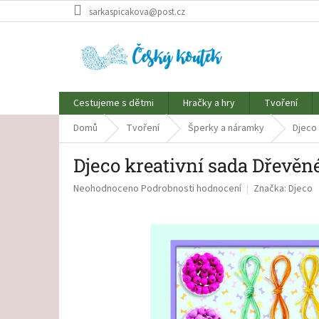
Přejít
sarkaspicakova@post.cz
na
obsah
Cestujeme s dětmi
Hračky a hry
Tvoření
Domů
Tvoření
Šperky a náramky
Djeco 
Djeco kreativní sada Dřevěn
Průměrné
Neohodnoceno
Podrobnosti hodnocení
Značka:
Djeco
hodnocení
produktu
je
0,0
z
5
hvězdiček.