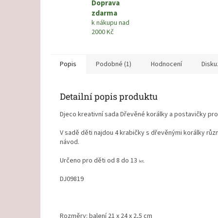
Doprava
zdarma
k nákupu nad
2000 Kč
Popis
Podobné (1)
Hodnocení
Disku
Detailní popis produktu
Djeco kreativní sada Dřevěné korálky a postavičky pro 
V sadě děti najdou 4 krabičky s dřevěnými korálky růz
návod.
Určeno pro děti od 8 do 13
let.
DJ09819
Rozměry: balení 21 x 24 x 2,5 cm