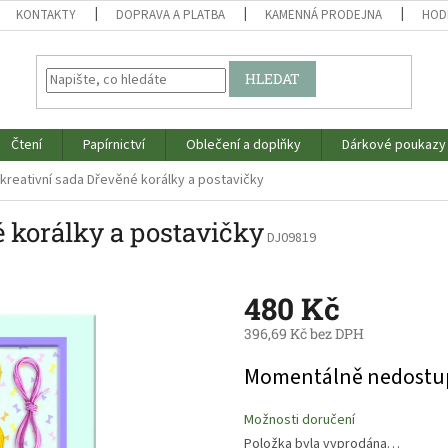
KONTAKTY
DOPRAVA A PLATBA
KAMENNÁ PRODEJNA
HOD
HLEDAT
Čtení
Papírnictví
Oblečení a doplňky
Dárkové poukazy
kreativní sada Dřevěné korálky a postavičky
é korálky a postavičky
DJ09819
480 Kč
396,69 Kč bez DPH
Měrná
Momentálně nedostu
cena:
Možnosti doručení
Položka byla vyprodána…