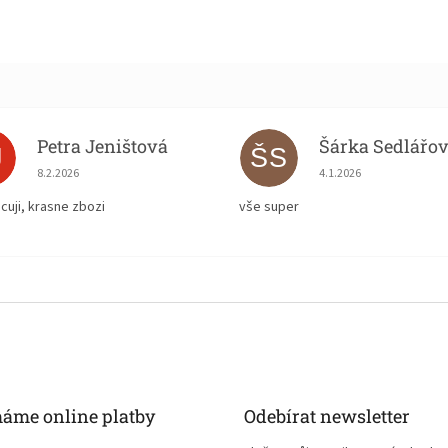
Petra Jeništová
Šárka Sedlářo
J
ŠS
Hodnocení obchodu je 5 z 5 hvězdiček.
Hodnocení obchodu je
8.2.2026
4.1.2026
cuji, krasne zbozi
vše super
máme online platby
Odebírat newsletter