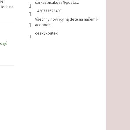
me
sarkaspicakova
@
post.cz
ktech na
+420777623498
Všechny novinky najdete na našem F
acebooku!
ceskykoutek
dajů