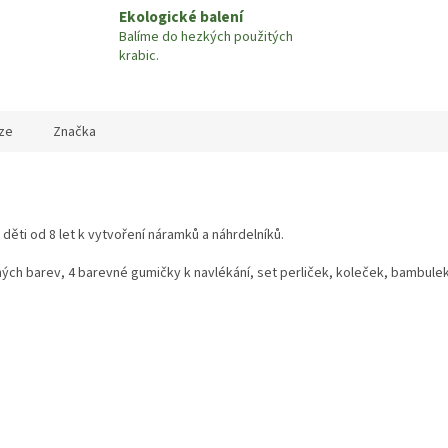
Ekologické balení
Balíme do hezkých použitých
krabic.
ze
Značka
děti od 8 let k vytvoření náramků a náhrdelníků.
ných barev, 4 barevné gumičky k navlékání, set perliček, koleček, bambulek 