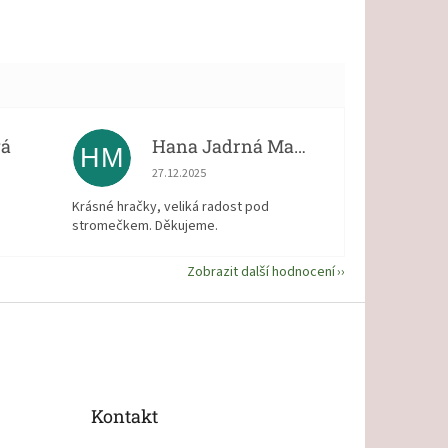
vá
Hana Jadrná Matějková
HM
 5 z 5 hvězdiček.
Hodnocení obchodu je 5 z 5 hvězdiček.
27.12.2025
Krásné hračky, veliká radost pod
stromečkem. Děkujeme.
Zobrazit další hodnocení
Kontakt