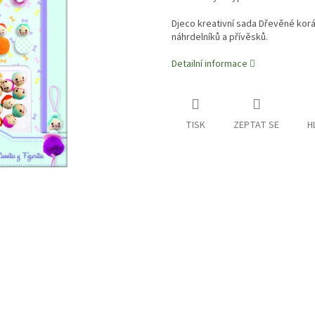
Djeco kreativní sada Dřevěné korál
náhrdelníků a přívěsků.
Detailní informace
TISK
ZEPTAT SE
H