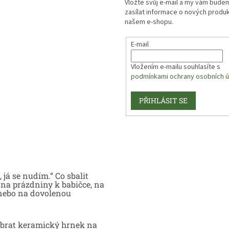
Vložte svůj e-mail a my vám bude
zasílat informace o nových produ
našem e-shopu.
E-mail
Vložením e-mailu souhlasíte s
podmínkami ochrany osobních ú
PŘIHLÁSIT SE
 já se nudím.“ Co sbalit
na prázdniny k babičce, na
nebo na dovolenou
brat keramický hrnek na