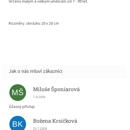
Určeno malým a velkým umělcům od 7 - 99 let.
Rozměry: obrázku 20 x 20 cm
Miluše Šponiarová
MŠ
Hodnocení obchodu je 5 z 5 hvězdiček.
7.8.2026
Úžasný přístup
Božena Krsičková
BK
Hodnocení obchodu je 5 z 5 hvězdiček.
31.7.2026