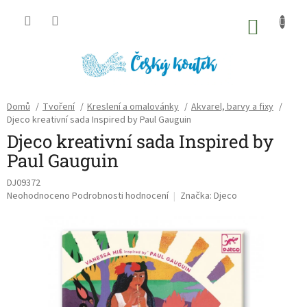
Přejít
na
NÁKU
obsah
KOŠÍK
Domů
/
Tvoření
/
Kreslení a omalovánky
/
Akvarel, barvy a fixy
/
Djeco kreativní sada Inspired by Paul Gauguin
Djeco kreativní sada Inspired by
Paul Gauguin
DJ09372
Průměrné
Neohodnoceno
Podrobnosti hodnocení
Značka:
Djeco
hodnocení
produktu
je
0,0
z
5
hvězdiček.