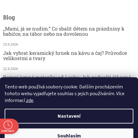
Blog
„Mami, já se nudím.“ Co sbalit dětem na prázdniny k
babičce, na tábor nebo na dovolenou
25.6.2026
Jak vybrat keramický hrnek na kávu a čaj? Průvodce
velikostmi a tvary
22.6.2026
Rozvoj jemné motoriky od 1 roku: Jak podpořit šikovné
dětské ručičky hrou
Tento web používá soubory cookie. Dalším procházením
tohoto webu vyjadřujete souhlas s jejich používáním. Více
18.6.2026
informací
zde
.
Nastavení
Vytvořil Shoptet
Zobrazit
29.7. kamenná prodejna - DOVOLENÁ. 🚚 Doprava zdarma při nákupu
Copyright 2026
Český koutek
. Všechna práva vyhrazena.
Souhlasím