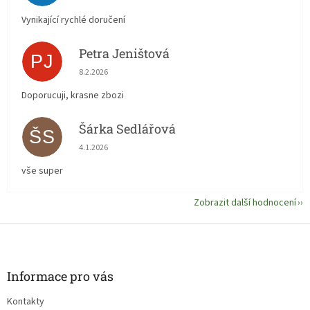
Vynikající rychlé doručení
Petra Jeništová
PJ
Hodnocení obchodu je 5 z 5 hvězdiček.
8.2.2026
Doporucuji, krasne zbozi
Šárka Sedlářová
ŠS
Hodnocení obchodu je 5 z 5 hvězdiček.
4.1.2026
vše super
Zobrazit další hodnocení
Z
á
p
a
Informace pro vás
t
Kontakty
í