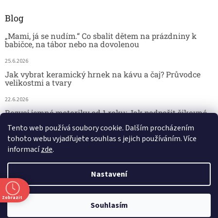
Blog
„Mami, já se nudím.“ Co sbalit dětem na prázdniny k
babičce, na tábor nebo na dovolenou
25.6.2026
Jak vybrat keramický hrnek na kávu a čaj? Průvodce
velikostmi a tvary
22.6.2026
Rozvoj jemné motoriky od 1 roku: Jak podpořit šikovné
dětské ručičky hrou
Tento web používá soubory cookie. Dalším procházením
tohoto webu vyjadřujete souhlas s jejich používáním. Více
18.6.2026
informací
zde
.
Nastavení
Vytvořil Shoptet
Zobrazit
29.7. kamenná prodejna - DOVOLENÁ. 🚚 Doprava zdarma při nákupu
Copyright 2026
Český koutek
. Všechna práva vyhrazena.
Souhlasím
nad 2 000 Kč