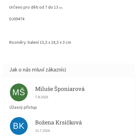
Určeno pro děti od 7 do 13
let.
DJ09474
Rozměry: balení 15,5 x 18,5 x 3 cm
Miluše Šponiarová
MŠ
Hodnocení obchodu je 5 z 5 hvězdiček.
7.8.2026
Úžasný přístup
Božena Krsičková
BK
Hodnocení obchodu je 5 z 5 hvězdiček.
31.7.2026