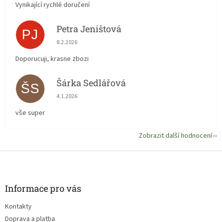
Vynikající rychlé doručení
Petra Jeništová
PJ
Hodnocení obchodu je 5 z 5 hvězdiček.
8.2.2026
Doporucuji, krasne zbozi
Šárka Sedlářová
ŠS
Hodnocení obchodu je 5 z 5 hvězdiček.
4.1.2026
vše super
Zobrazit další hodnocení
Z
á
p
a
Informace pro vás
t
Kontakty
í
Doprava a platba