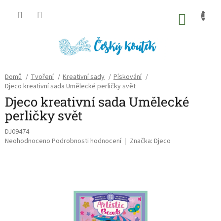
Přejít
na
NÁKU
obsah
KOŠÍK
Domů
/
Tvoření
/
Kreativní sady
/
Pískování
/
Djeco kreativní sada Umělecké perličky svět
Djeco kreativní sada Umělecké
perličky svět
DJ09474
Průměrné
Neohodnoceno
Podrobnosti hodnocení
Značka:
Djeco
hodnocení
produktu
je
0,0
z
5
hvězdiček.