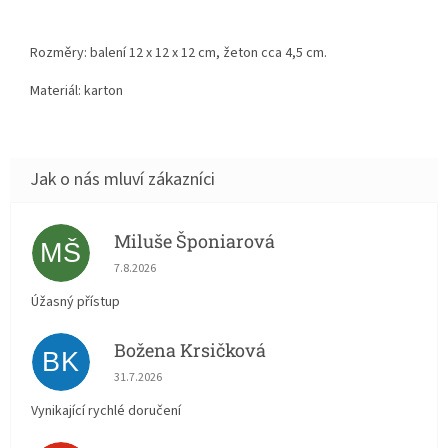
Rozměry: balení 12 x 12 x 12 cm, žeton cca 4,5 cm.
Materiál: karton
Miluše Šponiarová
MŠ
Hodnocení obchodu je 5 z 5 hvězdiček.
7.8.2026
Úžasný přístup
Božena Krsičková
BK
Hodnocení obchodu je 5 z 5 hvězdiček.
31.7.2026
Vynikající rychlé doručení