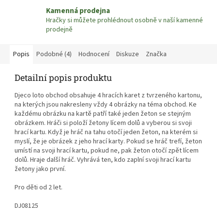
Kamenná prodejna
Hračky si můžete prohlédnout osobně v naší kamenné
prodejně
Popis
Podobné (4)
Hodnocení
Diskuze
Značka
Detailní popis produktu
Djeco loto obchod obsahuje 4 hracích karet z tvrzeného kartonu,
na kterých jsou nakresleny vždy 4 obrázky na téma obchod. Ke
každému obrázku na kartě patří také jeden žeton se stejným
obrázkem. Hráči si položí žetony lícem dolů a vyberou si svoji
hrací kartu. Když je hráč na tahu otočí jeden žeton, na kterém si
myslí, že je obrázek z jeho hrací karty. Pokud se hráč trefí, žeton
umístí na svoji hrací kartu, pokud ne, pak žeton otočí zpět lícem
dolů. Hraje další hráč. Vyhrává ten, kdo zaplní svoji hrací kartu
žetony jako první.
Pro děti od 2 let.
DJ08125