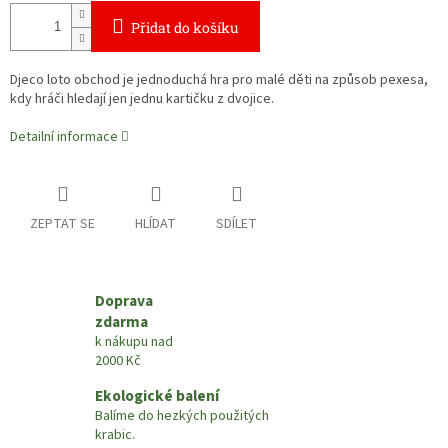
Přidat do košíku
Djeco loto obchod je jednoduchá hra pro malé děti na způsob pexesa,
kdy hráči hledají jen jednu kartičku z dvojice.
Detailní informace
ZEPTAT SE
HLÍDAT
SDÍLET
Doprava
zdarma
k nákupu nad
2000 Kč
Ekologické balení
Balíme do hezkých použitých
krabic.