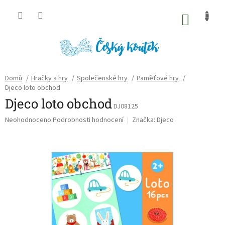
Přejít
na
NÁKU
obsah
KOŠÍK
Domů
/
Hračky a hry
/
Společenské hry
/
Paměťové hry
/
Djeco loto obchod
Djeco loto obchod
DJ08125
Průměrné
Neohodnoceno
Podrobnosti hodnocení
Značka:
Djeco
hodnocení
produktu
je
0,0
z
5
hvězdiček.