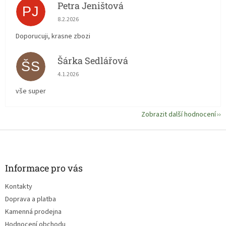
Petra Jeništová
PJ
Hodnocení obchodu je 5 z 5 hvězdiček.
8.2.2026
Doporucuji, krasne zbozi
Šárka Sedlářová
ŠS
Hodnocení obchodu je 5 z 5 hvězdiček.
4.1.2026
vše super
Zobrazit další hodnocení
Z
á
p
a
Informace pro vás
t
Kontakty
í
Doprava a platba
Kamenná prodejna
Hodnocení obchodu