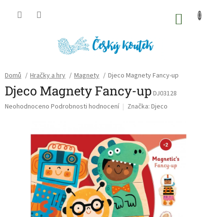
Přejít
na
NÁKU
obsah
KOŠÍK
Domů
/
Hračky a hry
/
Magnety
/
Djeco Magnety Fancy-up
Djeco Magnety Fancy-up
DJ03128
Průměrné
Neohodnoceno
Podrobnosti hodnocení
Značka:
Djeco
hodnocení
produktu
je
0,0
z
5
hvězdiček.