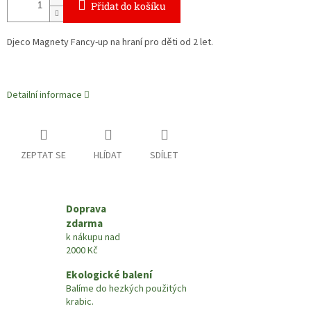
Přidat do košíku
Djeco Magnety Fancy-up na hraní pro děti od 2 let.
Detailní informace
ZEPTAT SE
HLÍDAT
SDÍLET
Doprava
zdarma
k nákupu nad
2000 Kč
Ekologické balení
Balíme do hezkých použitých
krabic.