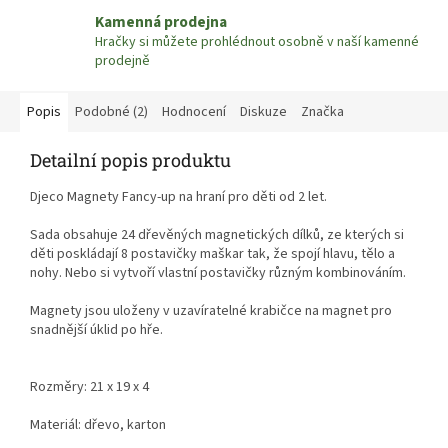
Kamenná prodejna
Hračky si můžete prohlédnout osobně v naší kamenné
prodejně
Popis
Podobné (2)
Hodnocení
Diskuze
Značka
Detailní popis produktu
Djeco Magnety Fancy-up na hraní pro děti od 2 let.
Sada obsahuje 24 dřevěných magnetických dílků, ze kterých si
děti poskládají 8 postavičky maškar tak, že spojí hlavu, tělo a
nohy
. Nebo si vytvoří vlastní postavičky různým kombinováním.
Magnety jsou uloženy v u
zavíratelné krabičce na magnet pro
snadnější úklid po hře
.
Rozměry: 21 x 19 x 4
Materiál: dřevo, karton