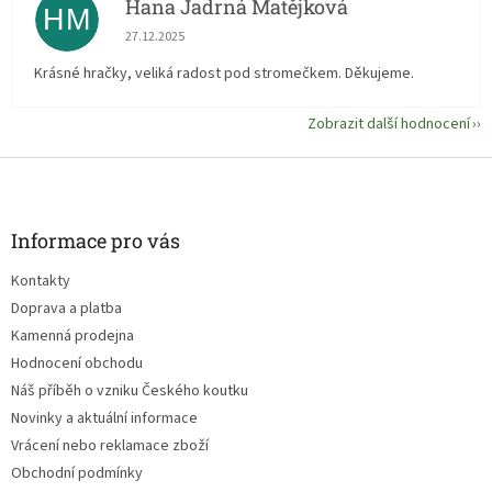
Hana Jadrná Matějková
HM
Hodnocení obchodu je 5 z 5 hvězdiček.
27.12.2025
Krásné hračky, veliká radost pod stromečkem. Děkujeme.
Zobrazit další hodnocení
Z
á
p
a
Informace pro vás
t
Kontakty
í
Doprava a platba
Kamenná prodejna
Hodnocení obchodu
Náš příběh o vzniku Českého koutku
Novinky a aktuální informace
Vrácení nebo reklamace zboží
Obchodní podmínky