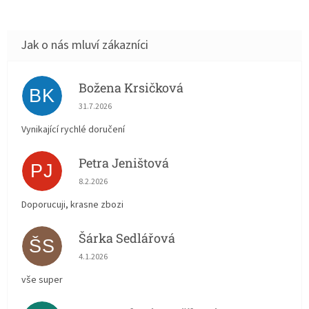
Božena Krsičková
BK
Hodnocení obchodu je 5 z 5 hvězdiček.
31.7.2026
Vynikající rychlé doručení
Petra Jeništová
PJ
Hodnocení obchodu je 5 z 5 hvězdiček.
8.2.2026
Doporucuji, krasne zbozi
Šárka Sedlářová
ŠS
Hodnocení obchodu je 5 z 5 hvězdiček.
4.1.2026
vše super