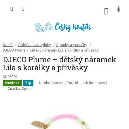
Přejít
na
NÁKU
obsah
KOŠÍK
Domů
/
Oblečení a doplňky
/
Sponky a gumičky
/
DJECO Plume – dětský náramek Lila s korálky a přívěsky
DJECO Plume – dětský náramek
Lila s korálky a přívěsky
DD05802
Průměrné
Neohodnoceno
Podrobnosti hodnocení
Novinka
Tip
hodnocení
Značka:
Djeco
produktu
je
0,0
z
5
hvězdiček.