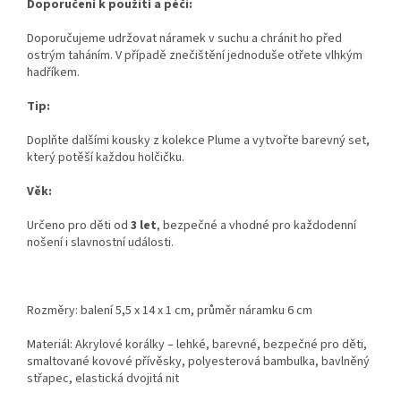
Doporučení k použití a péči:
Doporučujeme udržovat náramek v suchu a chránit ho před
ostrým taháním. V případě znečištění jednoduše otřete vlhkým
hadříkem.
Tip:
Doplňte dalšími kousky z kolekce Plume a vytvořte barevný set,
který potěší každou holčičku.
Věk:
Určeno pro děti od
3 let
, bezpečné a vhodné pro každodenní
nošení i slavnostní události.
Rozměry: balení 5,5 x 14 x 1 cm, průměr náramku 6 cm
Materiál: Akrylové korálky – lehké, barevné, bezpečné pro děti,
smaltované kovové přívěsky, polyesterová bambulka, bavlněný
střapec, elastická dvojitá nit