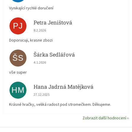
Vynikající rychlé doručení
Petra Jeništová
PJ
Hodnocení obchodu je 5 z 5 hvězdiček.
8.2.2026
Doporucuji, krasne zbozi
Šárka Sedlářová
ŠS
Hodnocení obchodu je 5 z 5 hvězdiček.
4.1.2026
vše super
Hana Jadrná Matějková
HM
Hodnocení obchodu je 5 z 5 hvězdiček.
27.12.2025
Krásné hračky, veliká radost pod stromečkem. Děkujeme.
Zobrazit další hodnocení
Z