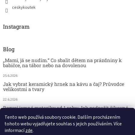
ceskykoutek
Instagram
Blog
„Mami, já se nudím.“ Co sbalit dětem na prázdniny k
babičce, na tábor nebo na dovolenou
25.6.2026
Jak vybrat keramický hrnek na kávu a čaj? Průvodce
velikostmi a tvary
22.6.2026
Rozvoj jemné motoriky od 1 roku: Jak podpořit šikovné
dětské ručičky hrou
Tento web používá soubory cookie. Dalším procházením
tohoto webu vyjadřujete souhlas s jejich používáním. Více
18.6.2026
informací
zde
.