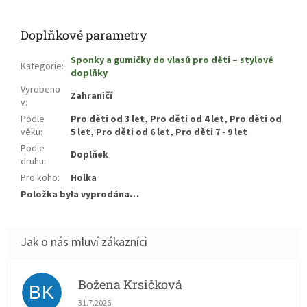
Doplňkové parametry
Sponky a gumičky do vlasů pro děti – stylové
Kategorie
:
doplňky
Vyrobeno
Zahraničí
v
:
Podle
Pro děti od 3 let, Pro děti od 4 let, Pro děti od
věku
:
5 let, Pro děti od 6 let, Pro děti 7 - 9 let
Podle
Doplňek
druhu
:
Pro koho
:
Holka
Položka byla vyprodána…
Božena Krsičková
BK
Hodnocení obchodu je 5 z 5 hvězdiček.
31.7.2026