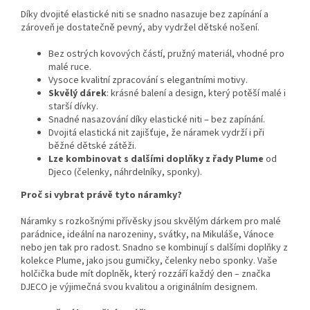
Díky dvojité elastické niti se snadno nasazuje bez zapínání a
zároveň je dostatečně pevný, aby vydržel dětské nošení.
Bez ostrých kovových částí, pružný materiál, vhodné pro
malé ruce.
Vysoce kvalitní zpracování s elegantními motivy.
Skvělý dárek
: krásné balení a design, který potěší malé i
starší dívky.
Snadné nasazování díky elastické niti – bez zapínání.
Dvojitá elastická nit zajišťuje, že náramek vydrží i při
běžné dětské zátěži.
Lze kombinovat s dalšími doplňky z řady Plume
od
Djeco (čelenky, náhrdelníky, sponky).
Proč si vybrat právě tyto náramky?
Náramky s rozkošnými přívěsky jsou skvělým dárkem pro malé
parádnice, ideální na narozeniny, svátky, na Mikuláše, Vánoce
nebo jen tak pro radost. Snadno se kombinují s dalšími doplňky z
kolekce Plume, jako jsou gumičky, čelenky nebo sponky. Vaše
holčička bude mít doplněk, který rozzáří každý den – značka
DJECO je výjimečná svou kvalitou a originálním designem.