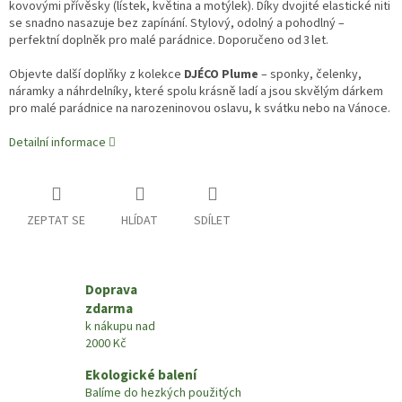
kovovými přívěsky (lístek, květina a motýlek). Díky dvojité elastické niti
se snadno nasazuje bez zapínání. Stylový, odolný a pohodlný –
perfektní doplněk pro malé parádnice. Doporučeno od 3 let.
Objevte další doplňky z kolekce
DJÉCO Plume
– sponky, čelenky,
náramky a náhrdelníky, které spolu krásně ladí a jsou skvělým dárkem
pro malé parádnice na narozeninovou oslavu, k svátku nebo na Vánoce.
Detailní informace
ZEPTAT SE
HLÍDAT
SDÍLET
Doprava
zdarma
k nákupu nad
2000 Kč
Ekologické balení
Balíme do hezkých použitých