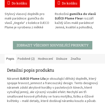
Do košíku
Do košíku
Stylový vlasový doplněk pro
Rozkošná
gumička do vlasů
malé parádnice: gumička do
DJÉCO Plume Fleur
rozzáří
vlasů „Angela“ z kolekce DJECO
každý účes malé parádnice!
Plume je vyrobena z měkké
Jemná, kvalitní a pohodlná,
bavlny, doplněna kontrastním
ideální pro každodenní nošení i
lemem a zlatým kovovým
slavnostní příležitosti.
štítkem. Dobře drží a je šetrná k
dětským vlasům – skvěle se
ZOBRAZIT VŠECHNY SOUVISEJÍCÍ PRODUKTY
Objevte další doplňky z kolekce
hodí pro běžné nošení i
DJÉCO Plume
– sponky,
slavnostnější příležitosti.
čelenky, náramky a náhrdelníky,
které ladí s gumičkami Fleur i
Popis
Podobné (2)
Hodnocení
Diskuze
Značka
Capucine. Jsou skvělým dárkem
pro malé parádnice na
Detailní popis produktu
narozeninovou oslavu, k svátku
nebo na Vánoce.
Náramek
DJECO Plume Lila
je okouzlující dětský doplněk, který
spojuje hravost, jemnost a francouzský design. Tento designový
náramek zdobí akrylové korálky v pastelových tónech, které
vytvářejí jemný, ale výrazný vizuální efekt. Nechybí ani tři
smaltované kovové přívěsky ve tvaru motýlka, lístku a růžové
květinky – malé detaily, které dodávají náramku kouzlo a půvab.