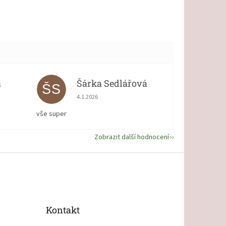
á
Šárka Sedlářová
ŠS
 5 z 5 hvězdiček.
Hodnocení obchodu je 5 z 5 hvězdiček.
4.1.2026
vše super
Zobrazit další hodnocení
Kontakt