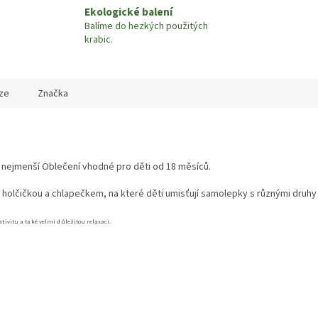
Ekologické balení
Balíme do hezkých použitých
krabic.
ze
Značka
 nejmenší Oblečení vhodné pro děti od 18 měsíců.
holčičkou a chlapečkem, na které děti umisťují samolepky s různými druh
ativitu a také velmi důležitou relaxaci.