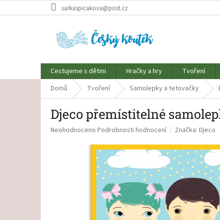
Přejít
sarkaspicakova@post.cz
na
obsah
Cestujeme s dětmi
Hračky a hry
Tvoření
Domů
Tvoření
Samolepky a tetovačky
Djeco přemístitelné samolep
Průměrné
Neohodnoceno
Podrobnosti hodnocení
Značka:
Djeco
hodnocení
produktu
je
0,0
z
5
hvězdiček.