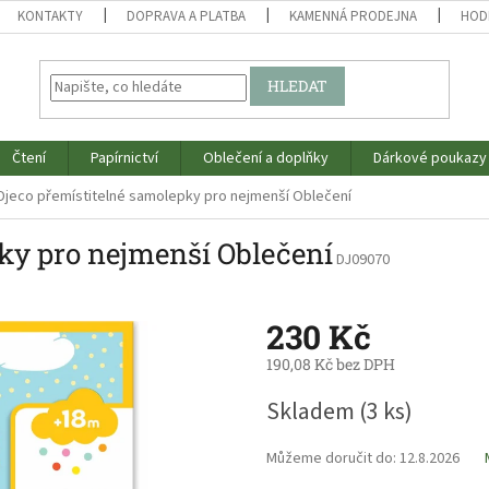
KONTAKTY
DOPRAVA A PLATBA
KAMENNÁ PRODEJNA
HOD
HLEDAT
Čtení
Papírnictví
Oblečení a doplňky
Dárkové poukazy
Djeco přemístitelné samolepky pro nejmenší Oblečení
ky pro nejmenší Oblečení
DJ09070
230 Kč
190,08 Kč bez DPH
Měrná
Skladem
(3 ks)
cena:
Můžeme doručit do:
12.8.2026