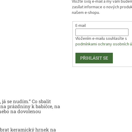
Vložte svůj e-mail a my vám bude
zasílat informace o nových produ
našem e-shopu.
E-mail
Vložením e-mailu souhlasíte s
podmínkami ochrany osobních ú
PŘIHLÁSIT SE
 já se nudím.“ Co sbalit
na prázdniny k babičce, na
nebo na dovolenou
brat keramický hrnek na