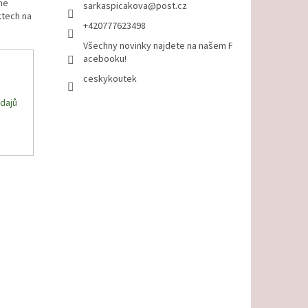
me
sarkaspicakova
@
post.cz
ktech na
+420777623498
Všechny novinky najdete na našem F
acebooku!
ceskykoutek
dajů