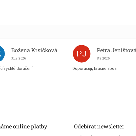
Božena Krsičková
Petra Jeništov
K
PJ
Hodnocení obchodu je 5 z 5 hvězdiček.
Hodnocení obchodu je
31.7.2026
8.2.2026
ící rychlé doručení
Doporucuji, krasne zbozi
máme online platby
Odebírat newsletter