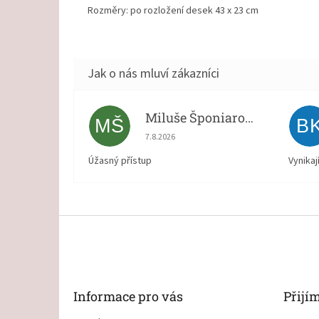
Rozměry: po rozložení desek
43 x 23
cm
Miluše Šponiarová
MŠ
B
Hodnocení obchodu je 5 z 5 hvězdiček.
7.8.2026
Úžasný přístup
Vynikaj
Z
á
p
a
t
Informace pro vás
Přijí
í