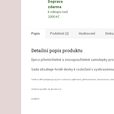
Doprava
zdarma
k nákupu nad
2000 Kč
Popis
Podobné (2)
Hodnocení
Disku
Detailní popis produktu
Djeco přemístitelné a znovupoužitelné samolepky pro
Sada obsahuje tvrdé desky k rozložení s vyobrazenou 
Tvoření dětí podporuje jejich zručnost, trpělivost, představivost, koncentraci,
kre
Vhodné pro děti od 18 měsíců.
DJ0
9070