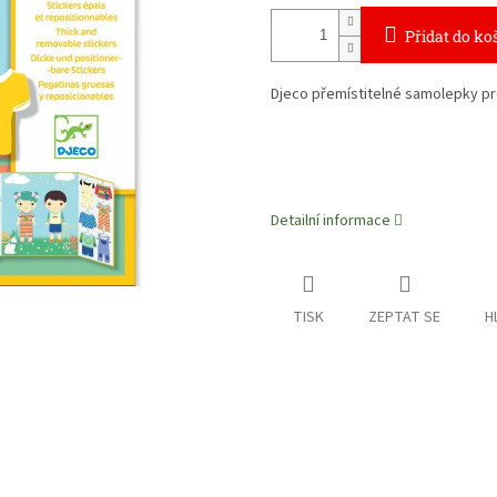
Přidat do ko
Djeco přemístitelné samolepky pr
Detailní informace
TISK
ZEPTAT SE
H