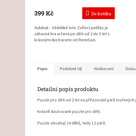
399 Kč
Do košíku
Kukikuk - Véééliké loto Zvířecí pelíšky je
zábavná hra určená po děti od 2 do 5 let s
krásnými ilustracemi od RemiSazi.
Známá hra loto pro nejmenší děti z
odolného kartonu.
Opravdu velké dílky, které se dětem
Popis
Podobné (4)
Hodnocení
Disku
snadno drží.
Nádherně barevné ilustrace pro děti
s motivy zvířátek a jejich obydlí.
Vyrobeno v ČR
Detailní popis produktu
Puzzle
pro děti od 2 let
na přiřazování párů tvořených pr
Krásně ilustrované puzzle pro děti.
Puzzle obsahují 24 dílků, tedy 12 párů.