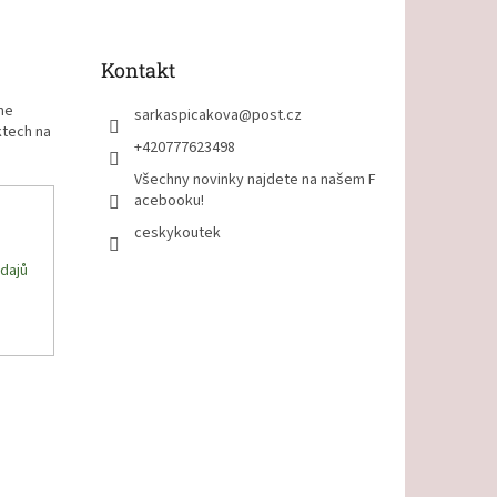
Kontakt
me
sarkaspicakova
@
post.cz
ktech na
+420777623498
Všechny novinky najdete na našem F
acebooku!
ceskykoutek
dajů