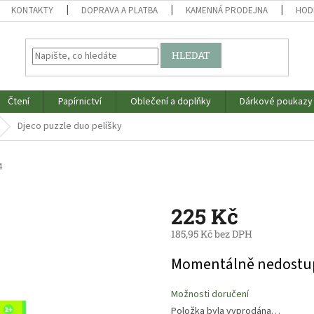
KONTAKTY
DOPRAVA A PLATBA
KAMENNÁ PRODEJNA
HOD
HLEDAT
Čtení
Papírnictví
Oblečení a doplňky
Dárkové poukazy
Djeco puzzle duo pelíšky
4
225 Kč
185,95 Kč bez DPH
Měrná
Momentálně nedostu
cena:
Možnosti doručení
Položka byla vyprodána…