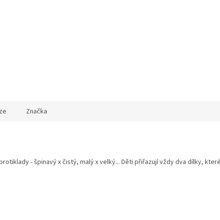
ze
Značka
otiklady - špinavý x čistý, malý x velký... Děti přiřazují vždy dva dílky, kter