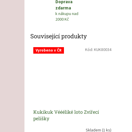
Doprava
zdarma
k nákupu nad
2000 Kč
Související produkty
Kód:
KUK80034
Vyrobeno v ČR
Kukikuk Véééliké loto Zvířecí
pelíšky
Skladem
(1 ks)