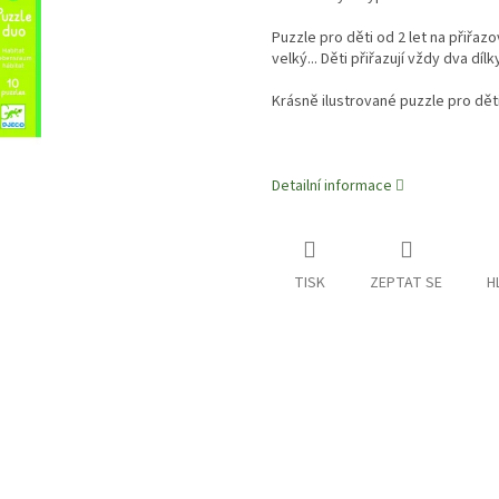
Puzzle
pro děti od 2 let
na přiřazo
velký... Děti přiřazují vždy dva díl
Krásně ilustrované puzzle pro děti
Detailní informace
TISK
ZEPTAT SE
H