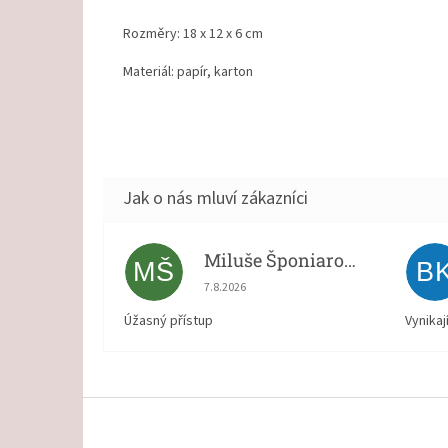
Rozměry: 18 x 12 x 6 cm
Materiál: papír, karton
Miluše Šponiarová
MŠ
B
Hodnocení obchodu je 5 z 5 hvězdiček.
7.8.2026
Úžasný přístup
Vynikaj
Z
á