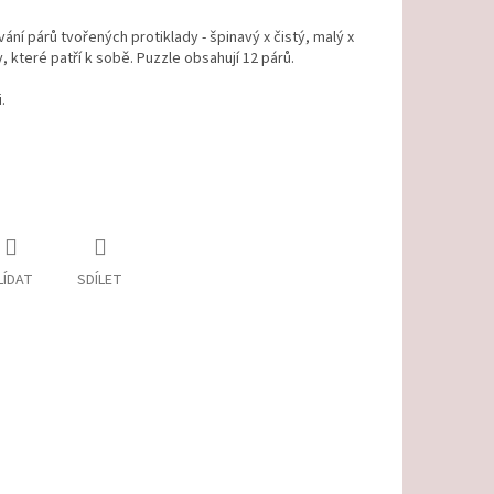
vání párů tvořených protiklady - špinavý x čistý, malý x
ky, které patří k sobě. Puzzle obsahují 12 párů.
.
LÍDAT
SDÍLET