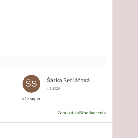
á
Šárka Sedlářová
ŠS
 5 z 5 hvězdiček.
Hodnocení obchodu je 5 z 5 hvězdiček.
4.1.2026
vše super
Zobrazit další hodnocení