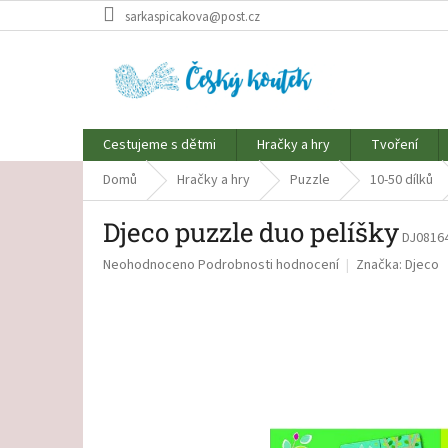
Přejít
sarkaspicakova@post.cz
na
obsah
Cestujeme s dětmi
Hračky a hry
Tvoření
Domů
Hračky a hry
Puzzle
10-50 dílků
Djeco puzzle duo pelíšky
DJ0816
Průměrné
Neohodnoceno
Podrobnosti hodnocení
Značka:
Djeco
hodnocení
produktu
je
0,0
z
5
hvězdiček.