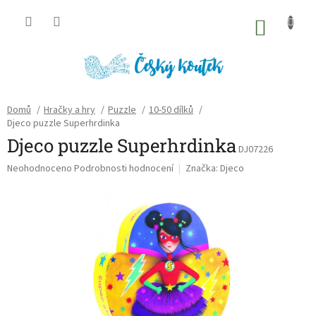
Přejít
na
NÁKU
obsah
KOŠÍK
Domů
/
Hračky a hry
/
Puzzle
/
10-50 dílků
/
Djeco puzzle Superhrdinka
Djeco puzzle Superhrdinka
DJ07226
Průměrné
Neohodnoceno
Podrobnosti hodnocení
Značka:
Djeco
hodnocení
produktu
je
0,0
z
5
hvězdiček.