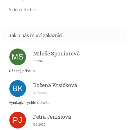
Materiál: karton
Miluše Šponiarová
MŠ
Hodnocení obchodu je 5 z 5 hvězdiček.
7.8.2026
Úžasný přístup
Božena Krsičková
BK
Hodnocení obchodu je 5 z 5 hvězdiček.
31.7.2026
Vynikající rychlé doručení
Petra Jeništová
PJ
Hodnocení obchodu je 5 z 5 hvězdiček.
8.2.2026