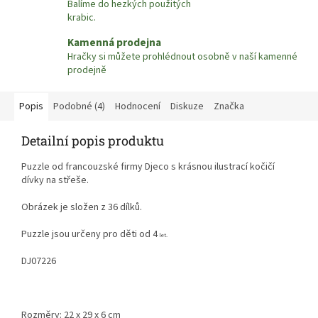
Balíme do hezkých použitých
krabic.
Kamenná prodejna
Hračky si můžete prohlédnout osobně v naší kamenné
prodejně
Popis
Podobné (4)
Hodnocení
Diskuze
Značka
Detailní popis produktu
Puzzle od francouzské firmy Djeco s krásnou ilustrací kočičí
dívky na střeše.
Obrázek je složen z 36 dílků.
Puzzle jsou určeny pro děti od 4
let.
DJ07226
Rozměry: 22 x 29 x 6 cm