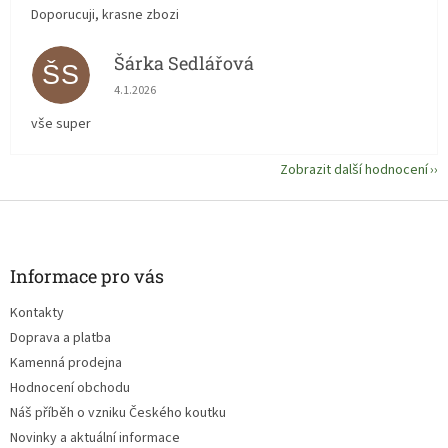
Doporucuji, krasne zbozi
Šárka Sedlářová
ŠS
Hodnocení obchodu je 5 z 5 hvězdiček.
4.1.2026
vše super
Zobrazit další hodnocení
Z
á
p
a
Informace pro vás
t
Kontakty
í
Doprava a platba
Kamenná prodejna
Hodnocení obchodu
Náš příběh o vzniku Českého koutku
Novinky a aktuální informace