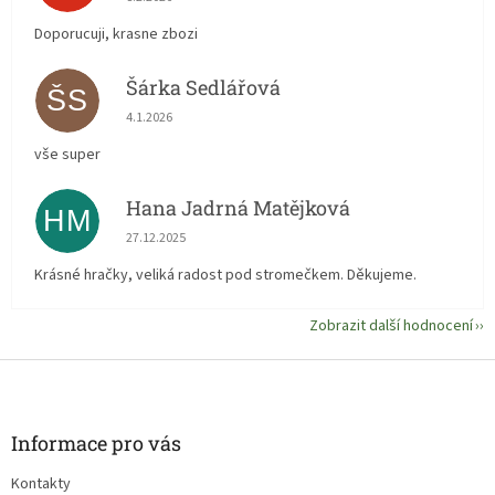
Doporucuji, krasne zbozi
Šárka Sedlářová
ŠS
Hodnocení obchodu je 5 z 5 hvězdiček.
4.1.2026
vše super
Hana Jadrná Matějková
HM
Hodnocení obchodu je 5 z 5 hvězdiček.
27.12.2025
Krásné hračky, veliká radost pod stromečkem. Děkujeme.
Zobrazit další hodnocení
Z
á
p
a
Informace pro vás
t
Kontakty
í