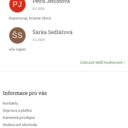
Petra Jeništová
PJ
Hodnocení obchodu je 5 z 5 hvězdiček.
8.2.2026
Doporucuji, krasne zbozi
Šárka Sedlářová
ŠS
Hodnocení obchodu je 5 z 5 hvězdiček.
4.1.2026
vše super
Zobrazit další hodnocení
Z
á
p
a
Informace pro vás
t
Kontakty
í
Doprava a platba
Kamenná prodejna
Hodnocení obchodu