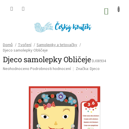
Přejít
na
NÁKU
obsah
KOŠÍK
Domů
/
Tvoření
/
Samolepky a tetovačky
/
Djeco samolepky Obličeje
Djeco samolepky Obličeje
DJ08934
Průměrné
Neohodnoceno
Podrobnosti hodnocení
Značka:
Djeco
hodnocení
produktu
je
0,0
z
5
hvězdiček.