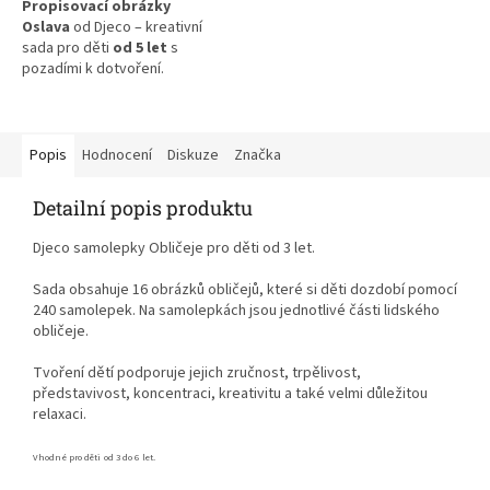
Propisovací obrázky
Oslava
od Djeco – kreativní
sada pro děti
od 5 let
s
pozadími k dotvoření.
Děti si pomocí propisování
vytvoří vlastní oslavu plnou
barevných postaviček a scén.
Popis
Hodnocení
Diskuze
Značka
Dětská sada na tvoření
Detailní popis produktu
podporuje
fantazii a jemnou
motoriku
.
Djeco samolepky Obličeje pro děti od 3 let.
Sada obsahuje 16 obrázků obličejů, které si děti dozdobí pomocí
240 samolepek. Na samolepkách jsou jednotlivé části lidského
obličeje.
Tvoření dětí podporuje jejich zručnost, trpělivost,
představivost, koncentraci,
kreativitu a také velmi důležitou
relaxaci.
Vhodné pro děti od 3 do 6 let.