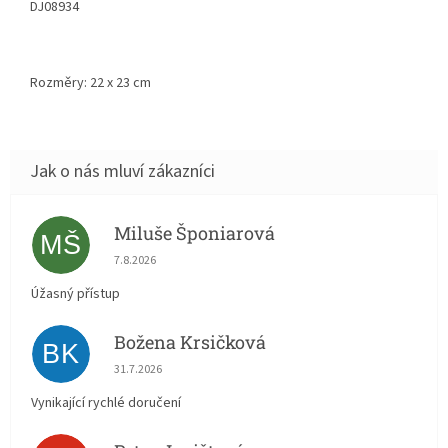
DJ08934
Rozměry:
22 x 23
cm
Miluše Šponiarová
MŠ
Hodnocení obchodu je 5 z 5 hvězdiček.
7.8.2026
Úžasný přístup
Božena Krsičková
BK
Hodnocení obchodu je 5 z 5 hvězdiček.
31.7.2026
Vynikající rychlé doručení