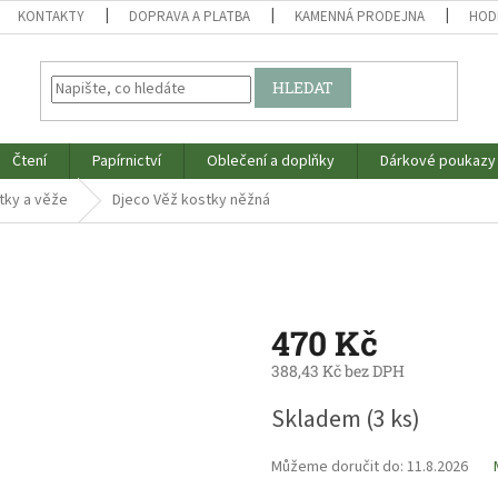
KONTAKTY
DOPRAVA A PLATBA
KAMENNÁ PRODEJNA
HOD
HLEDAT
Čtení
Papírnictví
Oblečení a doplňky
Dárkové poukazy
tky a věže
Djeco Věž kostky něžná
470 Kč
388,43 Kč bez DPH
Měrná
Skladem
(3 ks)
cena:
Můžeme doručit do:
11.8.2026