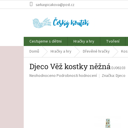
Přejít
sarkaspicakova@post.cz
na
obsah
Cestujeme s dětmi
Hračky a hry
Tvoření
Domů
Hračky a hry
Dřevěné hračky
Kos
Djeco Věž kostky něžná
DJ06103
Průměrné
Neohodnoceno
Podrobnosti hodnocení
Značka:
Djeco
hodnocení
produktu
je
0,0
z
5
hvězdiček.