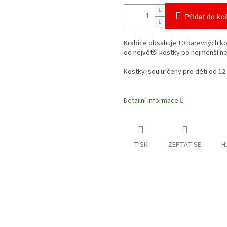
Přidat do ko
Krabice obsahuje 10 barevných kos
od největší kostky po nejmenší neb
Kostky jsou určeny pro děti od 12
Detailní informace
TISK
ZEPTAT SE
H