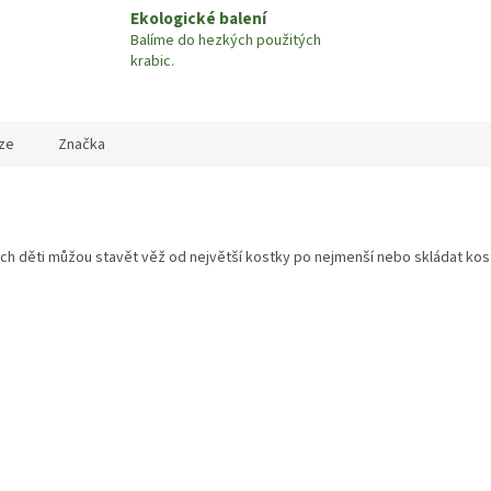
Ekologické balení
Balíme do hezkých použitých
krabic.
ze
Značka
ých děti můžou stavět věž od největší kostky po nejmenší nebo skládat kostk