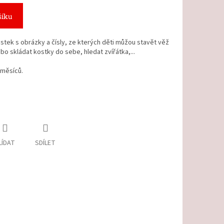
šíku
tek s obrázky a čísly, ze kterých děti můžou stavět věž
o skládat kostky do sebe, hledat zvířátka,...
 měsíců.
LÍDAT
SDÍLET