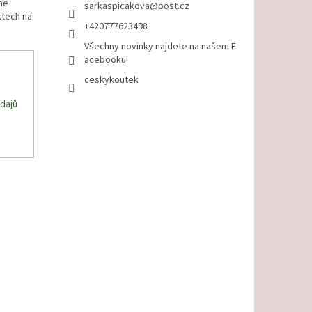
me
sarkaspicakova
@
post.cz
ktech na
+420777623498
Všechny novinky najdete na našem F
acebooku!
ceskykoutek
dajů