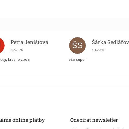
Petra Jeništová
Šárka Sedlářo
J
ŠS
Hodnocení obchodu je 5 z 5 hvězdiček.
Hodnocení obchodu je
8.2.2026
4.1.2026
cuji, krasne zbozi
vše super
máme online platby
Odebírat newsletter