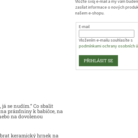
Vložte svůj e-mail a my vám bude
zasílat informace o nových produ
našem e-shopu.
E-mail
Vložením e-mailu souhlasíte s
podmínkami ochrany osobních ú
PŘIHLÁSIT SE
 já se nudím.“ Co sbalit
na prázdniny k babičce, na
nebo na dovolenou
brat keramický hrnek na