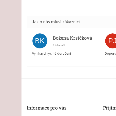
Božena Krsičková
BK
P
Hodnocení obchodu je 5 z 5 hvězdiček.
31.7.2026
Vynikající rychlé doručení
Doporu
Z
á
p
a
t
Informace pro vás
Přijí
í