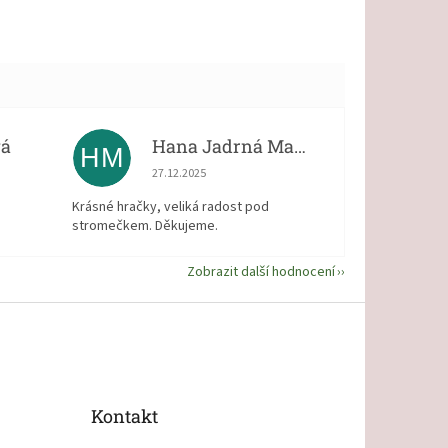
vá
Hana Jadrná Matějková
HM
 5 z 5 hvězdiček.
Hodnocení obchodu je 5 z 5 hvězdiček.
27.12.2025
Krásné hračky, veliká radost pod
stromečkem. Děkujeme.
Zobrazit další hodnocení
Kontakt