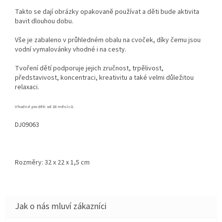
Takto se dají obrázky opakovaně používat a děti bude aktivita
bavit dlouhou dobu.
Vše je zabaleno v průhledném obalu na cvoček, díky čemu jsou
vodní vymalovánky vhodné i na cesty.
Tvoření dětí podporuje jejich zručnost, trpělivost,
představivost, koncentraci,
kreativitu a také velmi důležitou
relaxaci.
Vhodné pro děti od 18 měsíců.
DJ09063
Rozměry:
32 x 22 x 1,5
cm