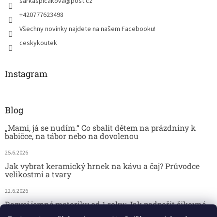
sarkaspicakova
@
post.cz
+420777623498
Všechny novinky najdete na našem Facebooku!
ceskykoutek
Instagram
Blog
„Mami, já se nudím.“ Co sbalit dětem na prázdniny k
babičce, na tábor nebo na dovolenou
25.6.2026
Jak vybrat keramický hrnek na kávu a čaj? Průvodce
velikostmi a tvary
22.6.2026
Rozvoj jemné motoriky od 1 roku: Jak podpořit šikovné
dětské ručičky hrou