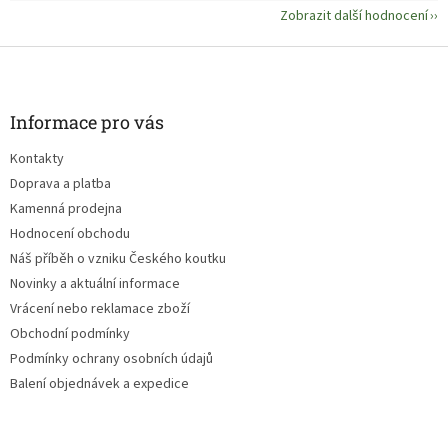
Zobrazit další hodnocení
Z
á
p
a
Informace pro vás
t
Kontakty
í
Doprava a platba
Kamenná prodejna
Hodnocení obchodu
Náš příběh o vzniku Českého koutku
Novinky a aktuální informace
Vrácení nebo reklamace zboží
Obchodní podmínky
Podmínky ochrany osobních údajů
Balení objednávek a expedice