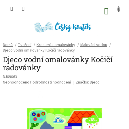
Přejít
na
NÁKU
obsah
KOŠÍK
Domů
/
Tvoření
/
Kreslení a omalovánky
/
Malování vodou
/
Djeco vodní omalovánky Kočičí radovánky
Djeco vodní omalovánky Kočičí
radovánky
DJ09063
Průměrné
Neohodnoceno
Podrobnosti hodnocení
Značka:
Djeco
hodnocení
produktu
je
0,0
z
5
hvězdiček.