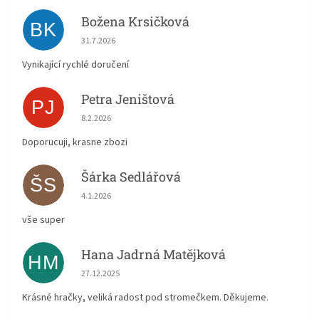
Božena Krsičková
BK
Hodnocení obchodu je 5 z 5 hvězdiček.
31.7.2026
Vynikající rychlé doručení
Petra Jeništová
PJ
Hodnocení obchodu je 5 z 5 hvězdiček.
8.2.2026
Doporucuji, krasne zbozi
Šárka Sedlářová
ŠS
Hodnocení obchodu je 5 z 5 hvězdiček.
4.1.2026
vše super
Hana Jadrná Matějková
HM
Hodnocení obchodu je 5 z 5 hvězdiček.
27.12.2025
Krásné hračky, veliká radost pod stromečkem. Děkujeme.