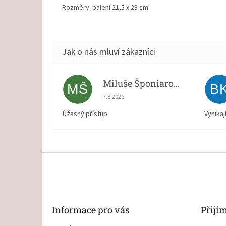
Rozměry: balení
21,5 x 23
cm
Miluše Šponiarová
MŠ
B
Hodnocení obchodu je 5 z 5 hvězdiček.
7.8.2026
Úžasný přístup
Vynikaj
Z
á
p
a
t
Informace pro vás
Přijí
í