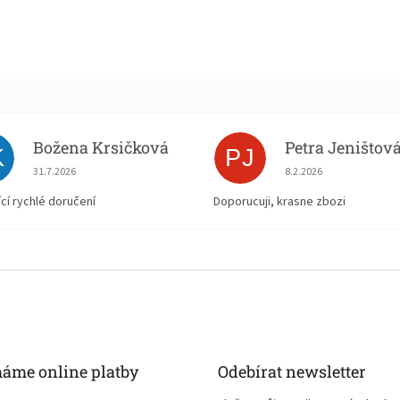
Božena Krsičková
Petra Jeništov
K
PJ
Hodnocení obchodu je 5 z 5 hvězdiček.
Hodnocení obchodu je
31.7.2026
8.2.2026
ící rychlé doručení
Doporucuji, krasne zbozi
máme online platby
Odebírat newsletter