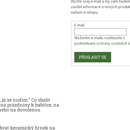
Vložte svůj e-mail a my vám bude
zasílat informace o nových produ
našem e-shopu.
E-mail
Vložením e-mailu souhlasíte s
podmínkami ochrany osobních ú
PŘIHLÁSIT SE
 já se nudím.“ Co sbalit
na prázdniny k babičce, na
nebo na dovolenou
brat keramický hrnek na