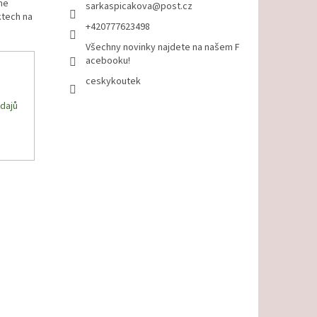
me
sarkaspicakova
@
post.cz
ktech na
+420777623498
Všechny novinky najdete na našem F
acebooku!
ceskykoutek
dajů