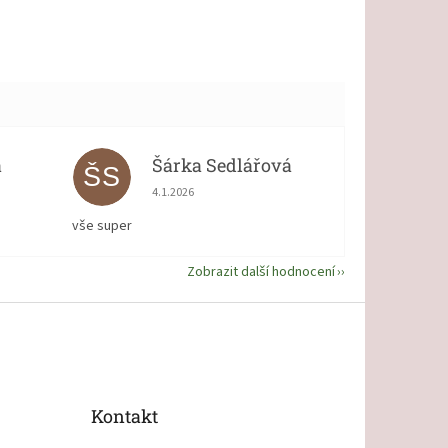
á
Šárka Sedlářová
ŠS
 5 z 5 hvězdiček.
Hodnocení obchodu je 5 z 5 hvězdiček.
4.1.2026
vše super
Zobrazit další hodnocení
Kontakt