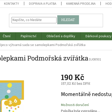
KONTAKTY
DOPRAVA A PLATBA
KAMENNÁ PRODEJNA
HOD
HLEDAT
Čtení
Papírnictví
Oblečení a doplňky
Dárkové poukazy
Djeco výtvarná sada se samolepkami Podmořská zvířátka
olepkami Podmořská zvířátka
DJ08931
190 Kč
157,02 Kč bez DPH
Měrná
Momentálně nedostu
cena:
Možnosti doručení
Položka byla vyprodána…