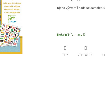
Djeco výtvarná sada se samolepkam
Detailní informace
TISK
ZEPTAT SE
H