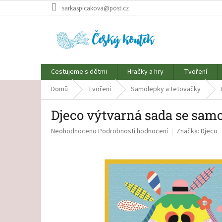
Přejít
sarkaspicakova@post.cz
na
obsah
Cestujeme s dětmi
Hračky a hry
Tvoření
Domů
Tvoření
Samolepky a tetovačky
Djeco výtvarná sada se sam
Průměrné
Neohodnoceno
Podrobnosti hodnocení
Značka:
Djeco
hodnocení
produktu
je
0,0
z
5
hvězdiček.