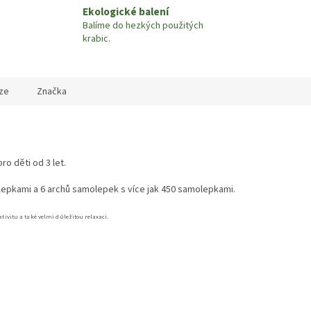
Ekologické balení
Balíme do hezkých použitých
krabic.
ze
Značka
o děti od 3 let.
epkami a 6 archů samolepek s více jak 450 samolepkami.
ativitu a také velmi důležitou relaxaci.