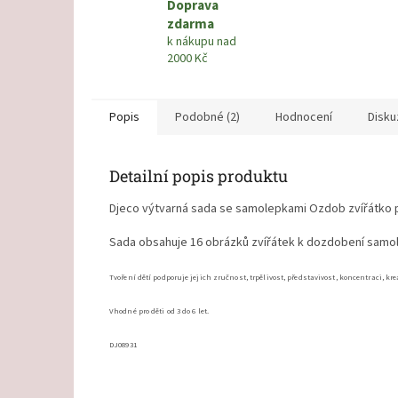
Doprava
zdarma
k nákupu nad
2000 Kč
Popis
Podobné (2)
Hodnocení
Disku
Detailní popis produktu
Djeco výtvarná sada se samolepkami Ozdob zvířátko pr
Sada obsahuje 16 obrázků zvířátek k dozdobení samol
Tvoření dětí podporuje jejich zručnost, trpělivost, představivost, koncentraci,
kre
Vhodné pro děti od 3 do 6 let.
DJ0
8931