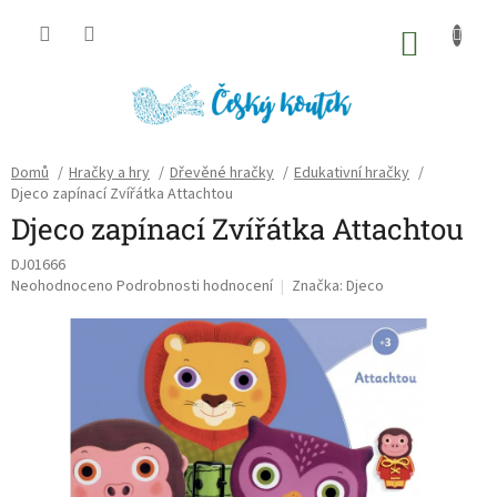
Přejít
na
NÁKU
obsah
KOŠÍK
Domů
/
Hračky a hry
/
Dřevěné hračky
/
Edukativní hračky
/
Djeco zapínací Zvířátka Attachtou
Djeco zapínací Zvířátka Attachtou
DJ01666
Průměrné
Neohodnoceno
Podrobnosti hodnocení
Značka:
Djeco
hodnocení
produktu
je
0,0
z
5
hvězdiček.