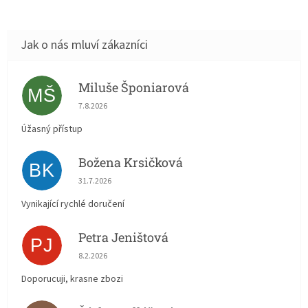
Miluše Šponiarová
MŠ
Hodnocení obchodu je 5 z 5 hvězdiček.
7.8.2026
Úžasný přístup
Božena Krsičková
BK
Hodnocení obchodu je 5 z 5 hvězdiček.
31.7.2026
Vynikající rychlé doručení
Petra Jeništová
PJ
Hodnocení obchodu je 5 z 5 hvězdiček.
8.2.2026
Doporucuji, krasne zbozi