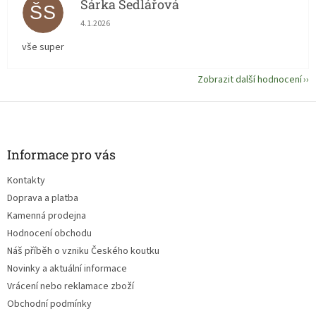
Šárka Sedlářová
ŠS
Hodnocení obchodu je 5 z 5 hvězdiček.
4.1.2026
vše super
Zobrazit další hodnocení
Z
á
p
a
Informace pro vás
t
Kontakty
í
Doprava a platba
Kamenná prodejna
Hodnocení obchodu
Náš příběh o vzniku Českého koutku
Novinky a aktuální informace
Vrácení nebo reklamace zboží
Obchodní podmínky