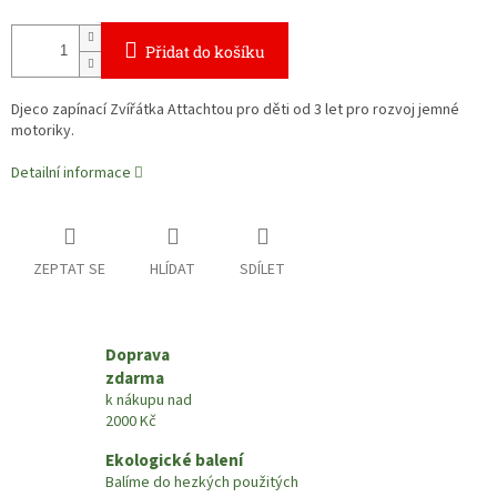
Přidat do košíku
Djeco zapínací Zvířátka Attachtou pro děti od 3 let pro rozvoj jemné
motoriky.
Detailní informace
ZEPTAT SE
HLÍDAT
SDÍLET
Doprava
zdarma
k nákupu nad
2000 Kč
Ekologické balení
Balíme do hezkých použitých