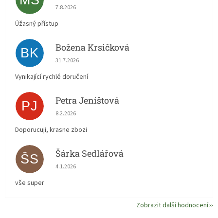
MŠ
Hodnocení obchodu je 5 z 5 hvězdiček.
7.8.2026
Úžasný přístup
Božena Krsičková
BK
Hodnocení obchodu je 5 z 5 hvězdiček.
31.7.2026
Vynikající rychlé doručení
Petra Jeništová
PJ
Hodnocení obchodu je 5 z 5 hvězdiček.
8.2.2026
Doporucuji, krasne zbozi
Šárka Sedlářová
ŠS
Hodnocení obchodu je 5 z 5 hvězdiček.
4.1.2026
vše super
Zobrazit další hodnocení