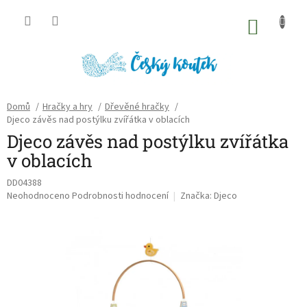
Přejít
na
NÁKU
obsah
KOŠÍK
Domů
/
Hračky a hry
/
Dřevěné hračky
/
Djeco závěs nad postýlku zvířátka v oblacích
Djeco závěs nad postýlku zvířátka
v oblacích
DD04388
Průměrné
Neohodnoceno
Podrobnosti hodnocení
Značka:
Djeco
hodnocení
produktu
je
0,0
z
5
hvězdiček.