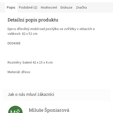
Popis
Podobné (1)
Hodnocení
Diskuze
Značka
Detailní popis produktu
Djeco dřevěný mobil nad postýlku se zvířátky v oblacích o
velikosti
62 x 52 cm.
DD04388
Rozměry: balení
42 x 15 x 4
cm
Materiál: dřevo
Miluše Šponiarová