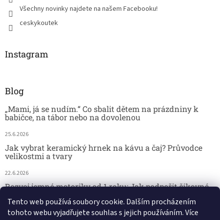
Všechny novinky najdete na našem Facebooku!
ceskykoutek
Instagram
Blog
„Mami, já se nudím.“ Co sbalit dětem na prázdniny k
babičce, na tábor nebo na dovolenou
25.6.2026
Jak vybrat keramický hrnek na kávu a čaj? Průvodce
velikostmi a tvary
22.6.2026
Rozvoj jemné motoriky od 1 roku: Jak podpořit šikovné
dětské ručičky hrou
Tento web používá soubory cookie. Dalším procházením
tohoto webu vyjadřujete souhlas s jejich používáním. Více
18.6.2026