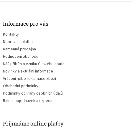
Z
á
p
a
Informace pro vás
t
Kontakty
í
Doprava a platba
Kamenná prodejna
Hodnocení obchodu
Náš příběh o vzniku Českého koutku
Novinky a aktuální informace
Vrácení nebo reklamace zboží
Obchodní podmínky
Podmínky ochrany osobních údajů
Balení objednávek a expedice
Přijímáme online platby