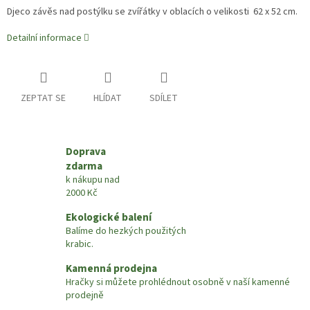
Djeco závěs nad postýlku se zvířátky v oblacích o velikosti
62 x 52 cm.
Detailní informace
ZEPTAT SE
HLÍDAT
SDÍLET
Doprava
zdarma
k nákupu nad
2000 Kč
Ekologické balení
Balíme do hezkých použitých
krabic.
Kamenná prodejna
Hračky si můžete prohlédnout osobně v naší kamenné
prodejně