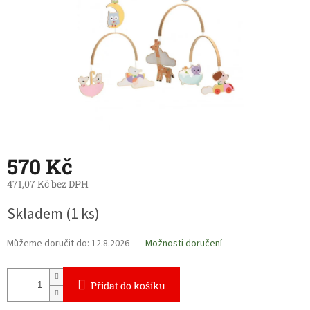
570 Kč
471,07 Kč bez DPH
Měrná
Skladem
(1 ks)
cena:
Můžeme doručit do:
12.8.2026
Možnosti doručení
Přidat do košíku