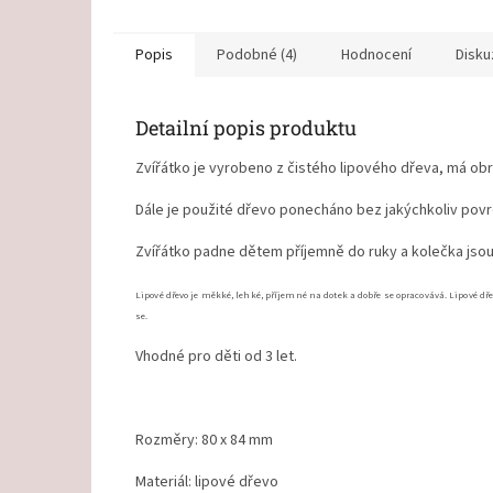
Popis
Podobné (4)
Hodnocení
Disku
Detailní popis produktu
Zvířátko je vyrobeno z čistého lipového dřeva, má ob
Dále je použité dřevo ponecháno bez jakýchkoliv povr
Zvířátko padne dětem příjemně do ruky a kolečka jsou
Lipové dřevo je měkké, lehké, příjemné na dotek a dobře se opracovává. Lipové d
se.
Vhodné pro děti od 3 let.
Rozměry: 80 x 84 mm
Materiál: lipové dřevo