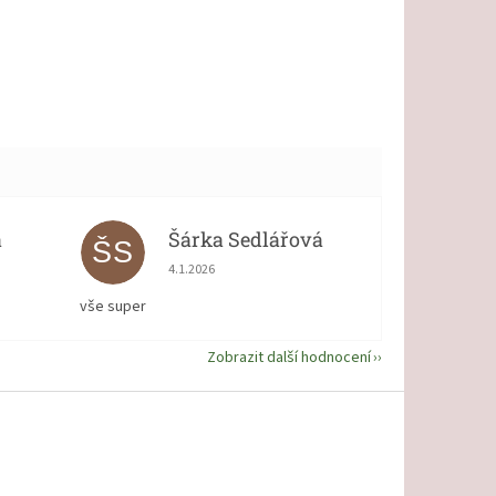
á
Šárka Sedlářová
ŠS
 5 z 5 hvězdiček.
Hodnocení obchodu je 5 z 5 hvězdiček.
4.1.2026
vše super
Zobrazit další hodnocení