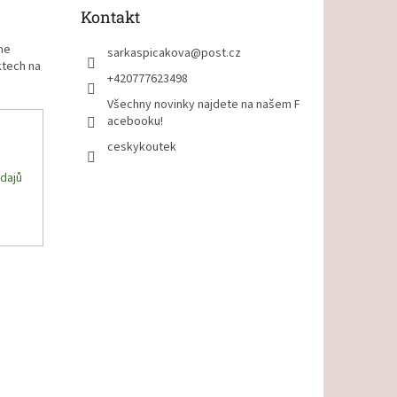
Kontakt
me
sarkaspicakova
@
post.cz
ktech na
+420777623498
Všechny novinky najdete na našem F
acebooku!
ceskykoutek
dajů