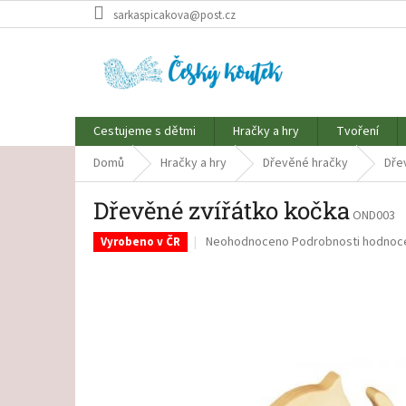
Přejít
sarkaspicakova@post.cz
na
obsah
Cestujeme s dětmi
Hračky a hry
Tvoření
Domů
Hračky a hry
Dřevěné hračky
Dře
Dřevěné zvířátko kočka
OND003
Průměrné
Neohodnoceno
Podrobnosti hodnoc
Vyrobeno v ČR
hodnocení
produktu
je
0,0
z
5
hvězdiček.