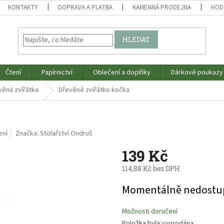
KONTAKTY
DOPRAVA A PLATBA
KAMENNÁ PRODEJNA
HOD
HLEDAT
Čtení
Papírnictví
Oblečení a doplňky
Dárkové poukazy
věná zvířátka
Dřevěné zvířátko kočka
ení
Značka:
Stolařství Ondruš
139 Kč
114,88 Kč bez DPH
Měrná
Momentálně nedostu
cena:
Možnosti doručení
Položka byla vyprodána…