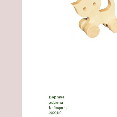
Doprava
zdarma
k nákupu nad
2000 Kč