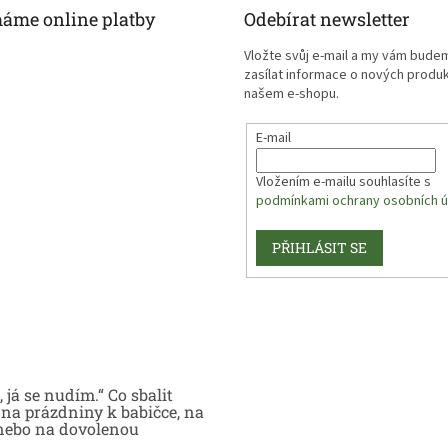
máme online platby
Odebírat newsletter
Vložte svůj e-mail a my vám bude
zasílat informace o nových produ
našem e-shopu.
E-mail
Vložením e-mailu souhlasíte s
podmínkami ochrany osobních ú
PŘIHLÁSIT SE
 já se nudím.“ Co sbalit
na prázdniny k babičce, na
nebo na dovolenou