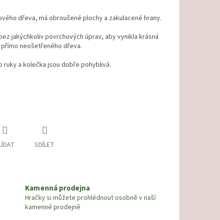
ipového dřeva, má obroušené plochy a zakulacené hrany.
bez jakýchkoliv povrchových úprav, aby vynikla krásná
ly přímo neošetřeného dřeva.
 ruky a kolečka jsou dobře pohyblivá.
LÍDAT
SDÍLET
Kamenná prodejna
Hračky si můžete prohlédnout osobně v naší
kamenné prodejně