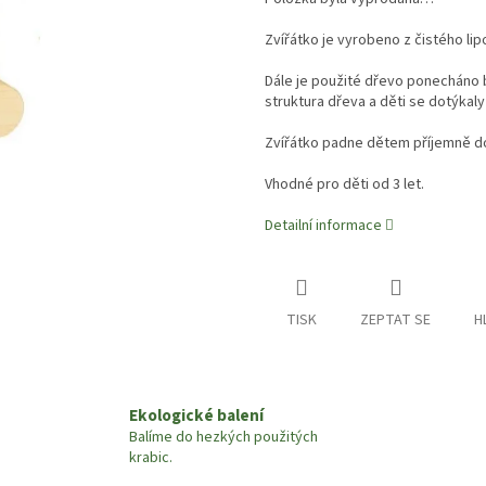
Zvířátko je vyrobeno z čistého l
Dále je použité dřevo ponecháno 
struktura dřeva a děti se dotýka
Zvířátko padne dětem příjemně do
Vhodné pro děti od 3 let.
Detailní informace
TISK
ZEPTAT SE
H
Ekologické balení
Balíme do hezkých použitých
krabic.