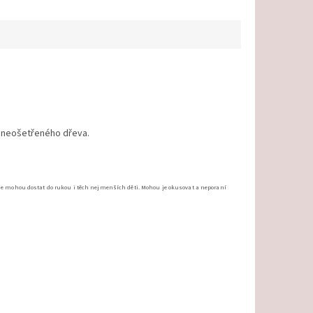
o neošetřeného dřeva.
í, se mohou dostat do rukou i těch nejmenších děti. Mohou je okusovat a neporaní