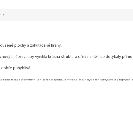
ze
roušené plochy a zakulacené hrany.
chových úprav, aby vynikla krásná struktura dřeva a děti se dotýkaly přím
 dobře pohyblivá.
řevo nemá třísky a po obroušení je hladké a bezpečné. Je měkké a lehounké, takže hračky, které se z něj vyrob