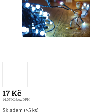
17 Kč
14,05 Kč bez DPH
Měrná
Skladem
(>5 ks)
cena: