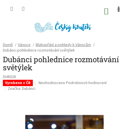
Přejít
na
NÁKU
obsah
KOŠÍK
Domů
/
Vánoce
/
Blahopřání a pohledy k Vánocům
/
Dubánci pohlednice rozmotávání světýlek
Dubánci pohlednice rozmotávání
světýlek
DUB026
Průměrné
Neohodnoceno
Podrobnosti hodnocení
Vyrobeno v ČR
hodnocení
Značka:
Dubánci
produktu
je
0,0
z
5
hvězdiček.