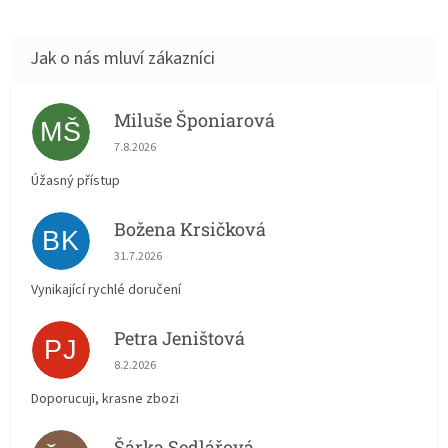
Miluše Šponiarová
MŠ
Hodnocení obchodu je 5 z 5 hvězdiček.
7.8.2026
Úžasný přístup
Božena Krsičková
BK
Hodnocení obchodu je 5 z 5 hvězdiček.
31.7.2026
Vynikající rychlé doručení
Petra Jeništová
PJ
Hodnocení obchodu je 5 z 5 hvězdiček.
8.2.2026
Doporucuji, krasne zbozi
Šárka Sedlářová