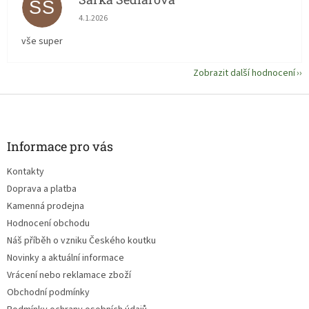
ŠS
Hodnocení obchodu je 5 z 5 hvězdiček.
4.1.2026
vše super
Zobrazit další hodnocení
Z
á
p
a
Informace pro vás
t
Kontakty
í
Doprava a platba
Kamenná prodejna
Hodnocení obchodu
Náš příběh o vzniku Českého koutku
Novinky a aktuální informace
Vrácení nebo reklamace zboží
Obchodní podmínky