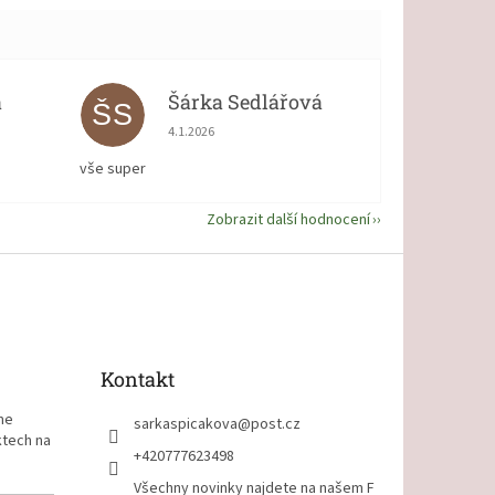
á
Šárka Sedlářová
ŠS
 5 z 5 hvězdiček.
Hodnocení obchodu je 5 z 5 hvězdiček.
4.1.2026
vše super
Zobrazit další hodnocení
Kontakt
me
sarkaspicakova
@
post.cz
ktech na
+420777623498
Všechny novinky najdete na našem F