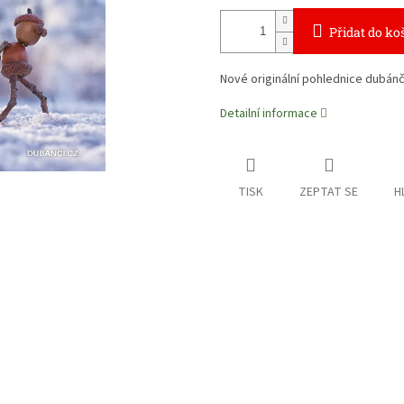
Přidat do ko
Nové originální pohlednice dubánčí
Detailní informace
TISK
ZEPTAT SE
H