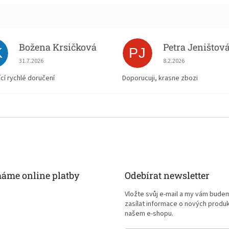
Božena Krsičková
Petra Jeništov
K
PJ
Hodnocení obchodu je 5 z 5 hvězdiček.
Hodnocení obchodu je
31.7.2026
8.2.2026
ící rychlé doručení
Doporucuji, krasne zbozi
máme online platby
Odebírat newsletter
Vložte svůj e-mail a my vám bude
zasílat informace o nových produ
našem e-shopu.