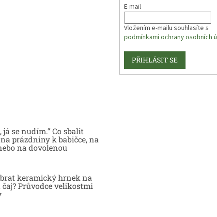
E-mail
Vložením e-mailu souhlasíte s
podmínkami ochrany osobních ú
PŘIHLÁSIT SE
 já se nudím.“ Co sbalit
na prázdniny k babičce, na
nebo na dovolenou
brat keramický hrnek na
 čaj? Průvodce velikostmi
y