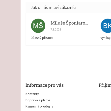
Miluše Šponiarová
MŠ
B
Hodnocení obchodu je 5 z 5 hvězdiček.
7.8.2026
Úžasný přístup
Vynikaj
Z
á
p
a
t
Informace pro vás
Přijí
í
Kontakty
Doprava a platba
Kamenná prodejna