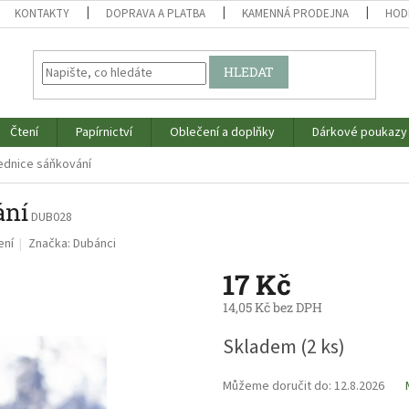
KONTAKTY
DOPRAVA A PLATBA
KAMENNÁ PRODEJNA
HOD
HLEDAT
Čtení
Papírnictví
Oblečení a doplňky
Dárkové poukazy
ednice sáňkování
ání
DUB028
ení
Značka:
Dubánci
17 Kč
14,05 Kč bez DPH
Měrná
Skladem
(2 ks)
cena:
Můžeme doručit do:
12.8.2026