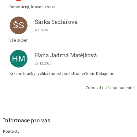
Doporucuji, krasne zbozi
Šárka Sedlářová
ŠS
Hodnocení obchodu je 5 z 5 hvězdiček.
4.1.2026
vše super
Hana Jadrná Matějková
HM
Hodnocení obchodu je 5 z 5 hvězdiček.
27.12.2025
Krásné hračky, veliká radost pod stromečkem. Děkujeme.
Zobrazit další hodnocení
Z
á
p
a
Informace pro vás
t
Kontakty
í