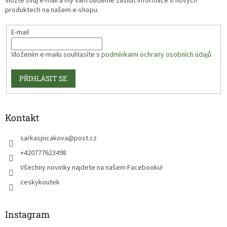
Vložte svůj e-mail a my vám budeme zasílat informace o nových
produktech na našem e-shopu.
E-mail
Vložením e-mailu souhlasíte s
podmínkami ochrany osobních údajů
PŘIHLÁSIT SE
Kontakt
sarkaspicakova
@
post.cz
+420777623498
Všechny novinky najdete na našem Facebooku!
ceskykoutek
Instagram