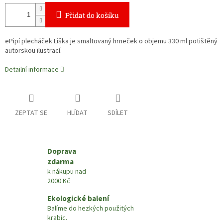
Přidat do košíku
ePipí plecháček Liška je smaltovaný hrneček o objemu 330 ml potištěný
autorskou ilustrací.
Detailní informace
ZEPTAT SE
HLÍDAT
SDÍLET
Doprava
zdarma
k nákupu nad
2000 Kč
Ekologické balení
Balíme do hezkých použitých
krabic.