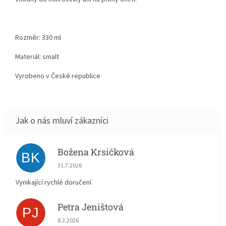
Rozměr: 330 ml
Materiál: smalt
Vyrobeno v České republice
Božena Krsičková
BK
Hodnocení obchodu je 5 z 5 hvězdiček.
31.7.2026
Vynikající rychlé doručení
Petra Jeništová
PJ
Hodnocení obchodu je 5 z 5 hvězdiček.
8.2.2026