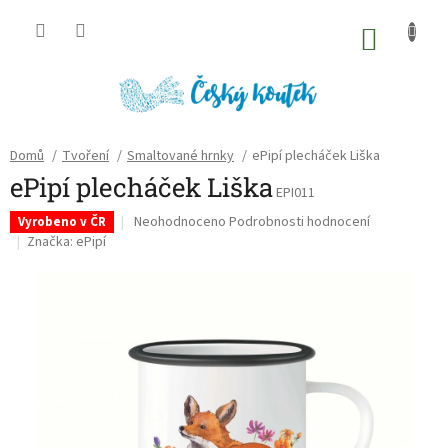
Přejít
na
NÁKU
obsah
KOŠÍK
Domů
/
Tvoření
/
Smaltované hrnky
/
ePipí plecháček Liška
ePipí plecháček Liška
EPI011
Průměrné
Neohodnoceno
Podrobnosti hodnocení
Vyrobeno v ČR
hodnocení
Značka:
ePipí
produktu
je
0,0
z
5
hvězdiček.