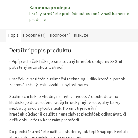
Kamenná prodejna
Hračky si můžete prohlédnout osobně v naší kamenné
prodejně
Popis
Podobné (4)
Hodnocení
Diskuze
Detailní popis produktu
ePipí plecháček Liška je smaltovaný hrneček o objemu 330 ml
potištěný autorskou ilustrací.
Hrneček je potištěn sublimační technologií, díky které si potisk
zachová krásný lesk, kvalitu a sytost barev.
Sublimační tisk je vhodný na mytí v myčce. Z dlouhodobého
hlediska je doporučeno raději hrnečky mýt v ruce, aby barvy
neztratily svou sytost a lesk. Po umytí je ideální
hrneček důkladně osušit a nenechávat plecháček odkapávat, či
delší dobu ležet v korozním prostředí.
Do plecháčku můžete nalít jak studené, tak teplé nápoje. Není ale
vhodný do mikrovlnky ani na přímý oheň.