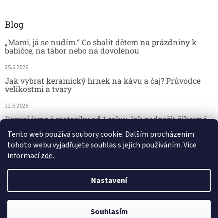
Blog
„Mami, já se nudím.“ Co sbalit dětem na prázdniny k
babičce, na tábor nebo na dovolenou
25.6.2026
Jak vybrat keramický hrnek na kávu a čaj? Průvodce
velikostmi a tvary
22.6.2026
Rozvoj jemné motoriky od 1 roku: Jak podpořit šikovné
dětské ručičky hrou
Tento web používá soubory cookie. Dalším procházením
tohoto webu vyjadřujete souhlas s jejich používáním. Více
18.6.2026
informací
zde
.
Nastavení
Vytvořil Shoptet
29.7. kamenná prodejna - DOVOLENÁ. 🚚 Doprava zdarma při nákupu
Copyright 2026
Český koutek
. Všechna práva vyhrazena.
Souhlasím